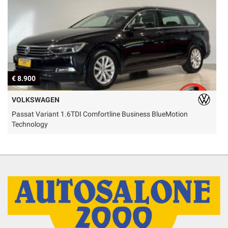
€ 8.900
€
VOLKSWAGEN
Passat Variant 1.6TDI Comfortline Business BlueMotion
D
Technology