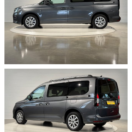
equipaggiamento del veicolo, a causa della non uniformità dei dati
pubblicati dai diversi portali.Al fine di evitare inconvenienti per
eventuali inesattezze relative all’annuncio è consigliabile accertarsi
della disponibilità dell’autovettura e della correttezza dei dati
inseriti. Autosalone 2000 srl declina ogni responsabilità per
eventuali involontarie incongruenze, che non rappresentano in
alcun modo un impegno contrattuale. Ci scusiamo per
l’inconveniente e vi invitiamo a verificare le caratteristiche dello
specifico veicolo. Autosalone 2000 srl declina ogni responsabilità
per eventuali involontarie incongruenze, che non rappresentano in
alcun modo un impegno contrattuale.
Non prendermi per il Chilometro:
Siamo iscritti alla community
Cosa vuol dire far parte della Community di “NON PRENDERMI PER
IL CHILOMETRO” ?
Vuol dire offrire ad ogni cliente la certezza e la serenità di un
acquisto sicuro, vuol dire metterci la faccia certificando la
percorrenza chilometrica di ogni singola vettura, con i fatti e non
con le parole, per noi far parte di questa Community è un impegno
che con vanto portiamo avanti da anni.