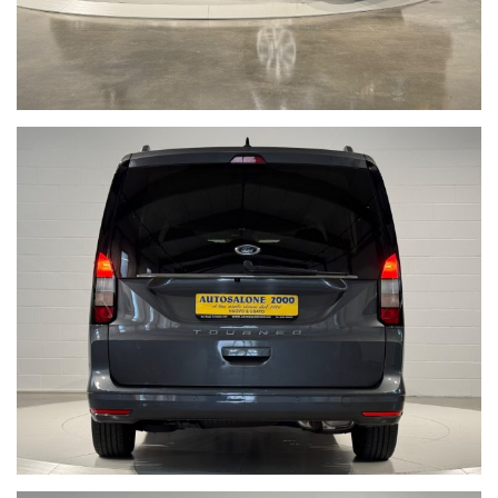
Acquistare un'auto usata evitando la truffa non è semplice.
www.nonprendermiperilchilometro.it
Telefono fisso chiamaci : +39 0422 890220
Live Chat Whatsapp scrivici, invia foto del tuo usato, richiedi un
video a 360° della nostra vettura:
• Juri + 39 345 6008844
• Gianluca + 39 347 7264356
• Lorenzo +39 340 7474900