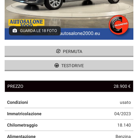
GUARDA LE 18 FOTO
PERMUTA
TEST-DRIVE
PREZZO
28.900 €
Condizioni
usato
Immatricolazione
04/2023
Chilometraggio
18.140
Alimentazione
Benzina