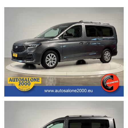
• Finanziamenti/Leasing personalizzabili a tassi agevolati
(privati/ditte individuali/società);
• Polizze assicurative auto fino a 6 anni con “valore a nuovo”;
• Garanzia legale di Conformità prevista obbligatoriamente dal
Codice del Consumo;
• Garanzia assicurativa estensibile fino a 3 anni senza limite di
chilometraggio.
Segui Autosalone 2000 srl e leggi le recensioni che descrivono
l’esperienza dei nostri clienti:
• www.autosalone2000.eu dove potrai trovare l’intero parco auto
aggiornato, maggiori foto e info per ogni singola vettura, i nostri
servizi e la nostra storia dal 1976 ad oggi.
• Facebook / Instagram aggiornato con nuovi arrivi, descrizioni delle
attività e l’album fotografico delle consegne, ovvero il momento più
emozionante immortalato con i nostri clienti.
• Google Business completato con le informazioni più dettagliate
riguardanti i giorni di apertura, gli orari e la localizzazione
geografica.
Nota bene: La dotazione tecnica e gli accessori indicati nella
presente scheda potrebbero non coincidere con l’effettivo