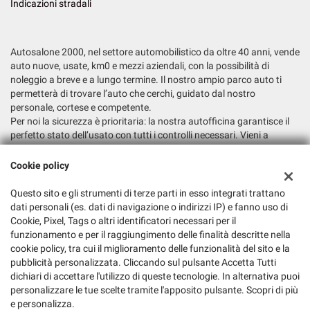
Indicazioni stradali
Autosalone 2000, nel settore automobilistico da oltre 40 anni, vende
auto nuove, usate, km0 e mezzi aziendali, con la possibilità di
noleggio a breve e a lungo termine. Il nostro ampio parco auto ti
permetterà di trovare l’auto che cerchi, guidato dal nostro
personale, cortese e competente.
Per noi la sicurezza è prioritaria: la nostra autofficina garantisce il
perfetto stato dell’usato con tutti i controlli necessari. Vieni a
trovarci e fatti consigliare la soluzione più adatta alle tue esigenze.
Cookie policy
Dati fiscali:
Autosalone 2000 Srl
Questo sito e gli strumenti di terze parti in esso integrati trattano
dati personali (es. dati di navigazione o indirizzi IP) e fanno uso di
Via Argine San Marco, 6, San Biagio di Callalta (TV)
Cookie, Pixel, Tags o altri identificatori necessari per il
C.F/P.IVA:
03147730265
funzionamento e per il raggiungimento delle finalità descritte nella
Registro delle imprese:
TV
cookie policy, tra cui il miglioramento delle funzionalità del sito e la
pubblicità personalizzata. Cliccando sul pulsante Accetta Tutti
dichiari di accettare l'utilizzo di queste tecnologie. In alternativa puoi
personalizzare le tue scelte tramite l'apposito pulsante. Scopri di più
e personalizza.