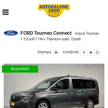
HOME
LISTA VEICOLI
FORD Tourneo Connect
Grand Tourneo
NOLEGGIO BREVE TERMINE
1.5 EcoB 114cv Titanium auto. 7posti
NOLEGGIO LUNGO TERMINE
Stampa
Condividi
ACQUISTIAMO USATO
disponibile
ASSISTENZA
AUTOSALONE
CONTATTI