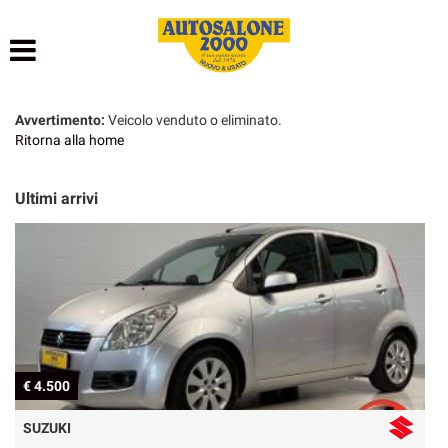
HOME
LISTA VEICOLI
Avvertimento:
Veicolo venduto o eliminato.
Ritorna alla home
NOLEGGIO BREVE TERMINE
Ultimi arrivi
NOLEGGIO LUNGO TERMINE
ACQUISTIAMO USATO
ASSISTENZA
AUTOSALONE
€ 21.900
FORD
CONTATTI