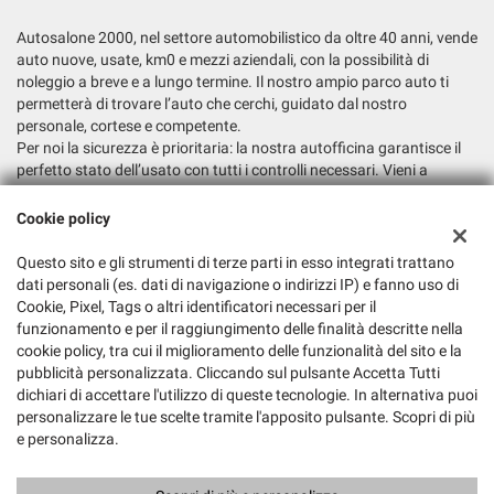
Autosalone 2000, nel settore automobilistico da oltre 40 anni, vende
auto nuove, usate, km0 e mezzi aziendali, con la possibilità di
noleggio a breve e a lungo termine. Il nostro ampio parco auto ti
permetterà di trovare l’auto che cerchi, guidato dal nostro
personale, cortese e competente.
Per noi la sicurezza è prioritaria: la nostra autofficina garantisce il
perfetto stato dell’usato con tutti i controlli necessari. Vieni a
trovarci e fatti consigliare la soluzione più adatta alle tue esigenze.
Cookie policy
Dati fiscali:
Autosalone 2000 Srl
Questo sito e gli strumenti di terze parti in esso integrati trattano
dati personali (es. dati di navigazione o indirizzi IP) e fanno uso di
Via Argine San Marco, 6, San Biagio di Callalta (TV)
Cookie, Pixel, Tags o altri identificatori necessari per il
C.F/P.IVA:
03147730265
funzionamento e per il raggiungimento delle finalità descritte nella
Registro delle imprese:
TV
cookie policy, tra cui il miglioramento delle funzionalità del sito e la
pubblicità personalizzata. Cliccando sul pulsante Accetta Tutti
dichiari di accettare l'utilizzo di queste tecnologie. In alternativa puoi
personalizzare le tue scelte tramite l'apposito pulsante. Scopri di più
e personalizza.