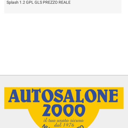
Puma 1.0EcoBoost Hybrid 125cv aut. ST-Line PREZ