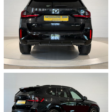
• Gianluca + 39 347 7264356
• Lorenzo +39 340 7474900