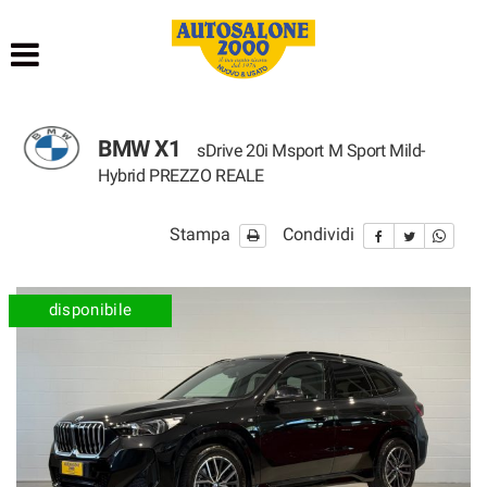
HOME
LISTA VEICOLI
BMW X1
sDrive 20i Msport M Sport Mild-
NOLEGGIO BREVE TERMINE
Hybrid PREZZO REALE
NOLEGGIO LUNGO TERMINE
Stampa
Condividi
ACQUISTIAMO USATO
disponibile
ASSISTENZA
AUTOSALONE
CONTATTI