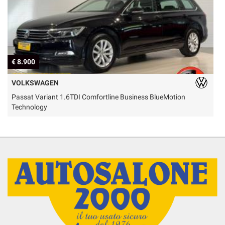
€ 8.900
€
VOLKSWAGEN
Passat Variant 1.6TDI Comfortline Business BlueMotion
D
Technology