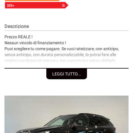
Descrizione
Prezzo REALE !
Nessun vincolo di finanziamento !
Puoi scegliere tu come pagare. Se vuoi rateizzare, con anticipo,
senza anticipo, con durata personalizzabile, lo potrai fare alle
migliori condizioni di mercato, ma soprattutto senza obblighi.
I nostri servizi:
LEGGI TUTTO...
• Consegna a domicilio;
• Valutazione permute;
• Finanziamenti/Leasing personalizzabili a tassi agevolati
(privati/ditte individuali/società);
• Polizze assicurative auto fino a 6 anni con “valore a nuovo”;
• Garanzia legale di Conformità prevista obbligatoriamente dal
Codice del Consumo;
• Garanzia assicurativa estensibile fino a 3 anni senza limite di
chilometraggio.