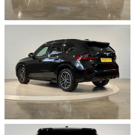
l’inconveniente e vi invitiamo a verificare le caratteristiche dello
specifico veicolo. Autosalone 2000 srl declina ogni responsabilità
per eventuali involontarie incongruenze, che non rappresentano in
alcun modo un impegno contrattuale.
Non prendermi per il Chilometro:
Siamo iscritti alla community
Cosa vuol dire far parte della Community di “NON PRENDERMI PER
IL CHILOMETRO” ?
Vuol dire offrire ad ogni cliente la certezza e la serenità di un
acquisto sicuro, vuol dire metterci la faccia certificando la
percorrenza chilometrica di ogni singola vettura, con i fatti e non
con le parole, per noi far parte di questa Community è un impegno
che con vanto portiamo avanti da anni.
Acquistare un'auto usata evitando la truffa non è semplice.
www.nonprendermiperilchilometro.it
Telefono fisso chiamaci : +39 0422 890220
Live Chat Whatsapp scrivici, invia foto del tuo usato, richiedi un
video a 360° della nostra vettura:
• Juri + 39 345 6008844