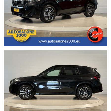
Segui Autosalone 2000 srl e leggi le recensioni che descrivono
l’esperienza dei nostri clienti:
• www.autosalone2000.eu dove potrai trovare l’intero parco auto
aggiornato, maggiori foto e info per ogni singola vettura, i nostri
servizi e la nostra storia dal 1976 ad oggi.
• Facebook / Instagram aggiornato con nuovi arrivi, descrizioni delle
attività e l’album fotografico delle consegne, ovvero il momento più
emozionante immortalato con i nostri clienti.
• Google Business completato con le informazioni più dettagliate
riguardanti i giorni di apertura, gli orari e la localizzazione
geografica.
Nota bene: La dotazione tecnica e gli accessori indicati nella
presente scheda potrebbero non coincidere con l’effettivo
equipaggiamento del veicolo, a causa della non uniformità dei dati
pubblicati dai diversi portali.Al fine di evitare inconvenienti per
eventuali inesattezze relative all’annuncio è consigliabile accertarsi
della disponibilità dell’autovettura e della correttezza dei dati
inseriti. Autosalone 2000 srl declina ogni responsabilità per
eventuali involontarie incongruenze, che non rappresentano in
alcun modo un impegno contrattuale. Ci scusiamo per