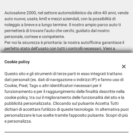
Autosalone 2000, nel settore automobilistico da oltre 40 anni, vende
auto nuove, usate, km0 e mezzi aziendali, con la possibilità di
noleggio a breve e a lungo termine. Il nostro ampio parco auto ti
permetterà di trovare l’auto che cerchi, guidato dal nostro
personale, cortese e competente.
Per noi la sicurezza è prioritaria: la nostra autofficina garantisce il
perfetto stato dell’usato con tutti i controlli necessari. Vieni a
trovarci e fatti consigliare la soluzione più adatta alle tue esigenze.
Cookie policy
Dati fiscali:
Autosalone 2000 Srl
Questo sito e gli strumenti di terze parti in esso integrati trattano
dati personali (es. dati di navigazione o indirizzi IP) e fanno uso di
Via Argine San Marco, 6, San Biagio di Callalta (TV)
Cookie, Pixel, Tags o altri identificatori necessari per il
C.F/P.IVA:
03147730265
funzionamento e per il raggiungimento delle finalità descritte nella
Registro delle imprese:
TV
cookie policy, tra cui il miglioramento delle funzionalità del sito e la
pubblicità personalizzata. Cliccando sul pulsante Accetta Tutti
dichiari di accettare l'utilizzo di queste tecnologie. In alternativa puoi
personalizzare le tue scelte tramite l'apposito pulsante. Scopri di più
e personalizza.