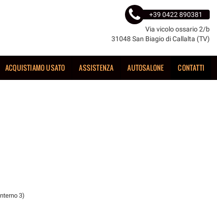
+39 0422 890381
Via vicolo ossario 2/b
31048 San Biagio di Callalta (TV)
ACQUISTIAMO USATO
ASSISTENZA
AUTOSALONE
CONTATTI
nterno 3)