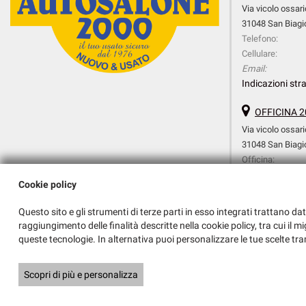
Via vicolo ossari
31048 San Biagio
Telefono:
Cellulare:
Email:
Indicazioni stra
OFFICINA 2
Via vicolo ossari
31048 San Biagio
Officina:
Cellulare Officina:
Cookie policy
Amministrazione:
Email:
Questo sito e gli strumenti di terze parti in esso integrati trattano dat
Indicazioni stra
raggiungimento delle finalità descritte nella cookie policy, tra cui il m
queste tecnologie. In alternativa puoi personalizzare le tue scelte tra
Copyright © 2026 GestionaleAuto.com S.r.l., Tutti i diritti riservati -
Legg
Scopri di più e personalizza