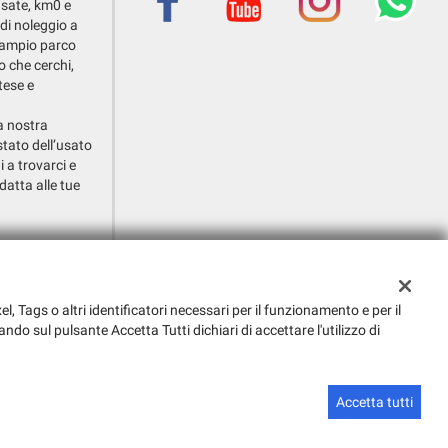
usate, km0 e
 di noleggio a
o ampio parco
o che cerchi,
tese e
la nostra
stato dell’usato
i a trovarci e
datta alle tue
i Callalta (TV)
el, Tags o altri identificatori necessari per il funzionamento e per il
ando sul pulsante Accetta Tutti dichiari di accettare l'utilizzo di
Sito creato da:
GestionaleAuto.com
Accetta tutti