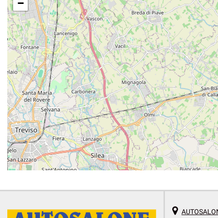
−
AUTOSALON