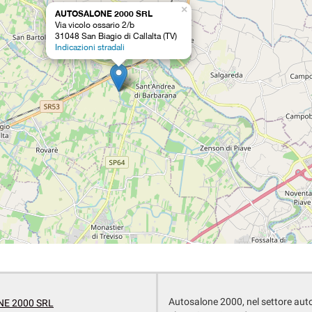
×
AUTOSALONE 2000 SRL
Via vicolo ossario 2/b
31048 San Biagio di Callalta (TV)
Indicazioni stradali
Autosalone 2000, nel settore aut
E 2000 SRL