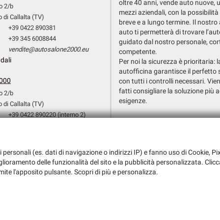
oltre 40 anni, vende auto nuove, 
o 2/b
mezzi aziendali, con la possibilità
 di Callalta (TV)
breve e a lungo termine. Il nostr
+39 0422 890381
auto ti permetterà di trovare l’aut
+39 345 6008844
guidato dal nostro personale, cor
vendite@autosalone2000.eu
competente.
dali
Per noi la sicurezza è prioritaria: 
autofficina garantisce il perfetto 
000
con tutti i controlli necessari. Vien
fatti consigliare la soluzione più a
o 2/b
esigenze.
 di Callalta (TV)
+39 0422 890220 (interno 2)
Dati fiscali:
+39 351 3709154
Autosalone 2000 Srl
+39 0422 890220 (Interno 3)
Via Argine San Marco, 6, San Biagio d
officina@autosalone2000.eu
i personali (es. dati di navigazione o indirizzi IP) e fanno uso di Cookie, Pix
C.F/P.IVA:
03147730265
dali
iglioramento delle funzionalità del sito e la pubblicità personalizzata. Clicc
Registro delle imprese:
TV
mite l'apposito pulsante. Scopri di più e personalizza.
i l'informativa sulla privacy
-
Cookie Policy