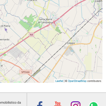
Leaflet
| ©
OpenStreetMap
contributors
omobilistico da