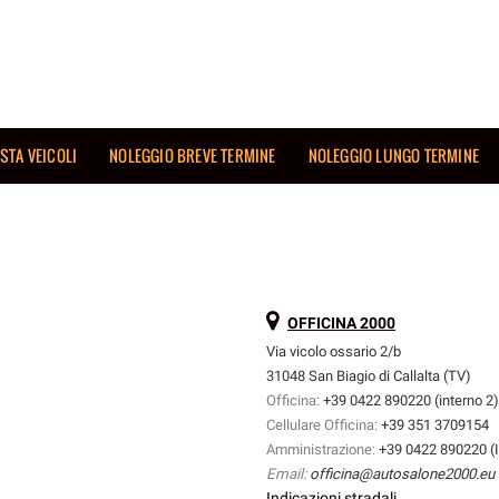
ISTA VEICOLI
NOLEGGIO BREVE TERMINE
NOLEGGIO LUNGO TERMINE
OFFICINA 2000
Via vicolo ossario 2/b
31048 San Biagio di Callalta (TV)
Officina:
+39 0422 890220 (interno 2)
Cellulare Officina:
+39 351 3709154
Amministrazione:
+39 0422 890220 (I
Email:
officina@autosalone2000.eu
Indicazioni stradali