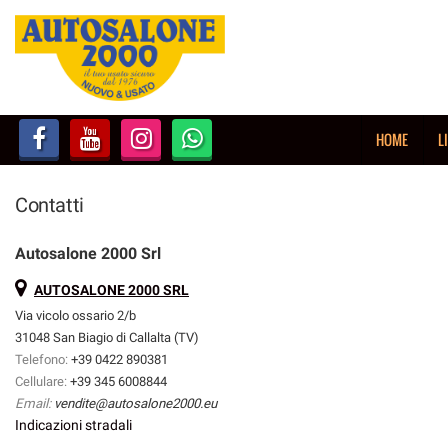
HOME
LISTA VEICOLI
HOME
L
NOLEGGIO BREVE TERMINE
Contatti
NOLEGGIO LUNGO TERMINE
Autosalone 2000 Srl
ACQUISTIAMO USATO
AUTOSALONE 2000 SRL
Via vicolo ossario 2/b
ASSISTENZA
31048 San Biagio di Callalta (TV)
Telefono:
+39 0422 890381
AUTOSALONE
Cellulare:
+39 345 6008844
Email:
vendite@autosalone2000.eu
Indicazioni stradali
CONTATTI