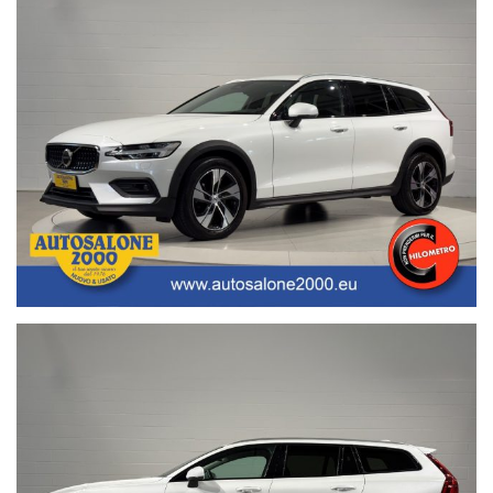
• Garanzia legale di Conformità prevista obbligatoriamente dal
Codice del Consumo;
• Garanzia assicurativa estensibile fino a 3 anni senza limite di
chilometraggio.
Segui Autosalone 2000 srl e leggi le recensioni che descrivono
l’esperienza dei nostri clienti:
• www.autosalone2000.eu dove potrai trovare l’intero parco auto
aggiornato, maggiori foto e info per ogni singola vettura, i nostri
servizi e la nostra storia dal 1976 ad oggi.
• Facebook / Instagram aggiornato con nuovi arrivi, descrizioni delle
attività e l’album fotografico delle consegne, ovvero il momento più
emozionante immortalato con i nostri clienti.
• Google Business completato con le informazioni più dettagliate
riguardanti i giorni di apertura, gli orari e la localizzazione
geografica.
Nota bene: La dotazione tecnica e gli accessori indicati nella
presente scheda potrebbero non coincidere con l’effettivo
equipaggiamento del veicolo, a causa della non uniformità dei dati
pubblicati dai diversi portali.Al fine di evitare inconvenienti per
eventuali inesattezze relative all’annuncio è consigliabile accertarsi