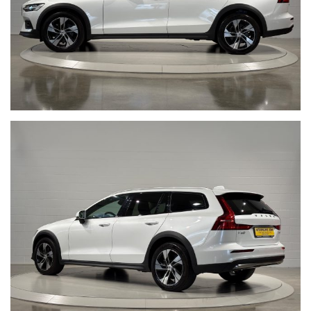
della disponibilità dell’autovettura e della correttezza dei dati
inseriti. Autosalone 2000 srl declina ogni responsabilità per
eventuali involontarie incongruenze, che non rappresentano in
alcun modo un impegno contrattuale. Ci scusiamo per
l’inconveniente e vi invitiamo a verificare le caratteristiche dello
specifico veicolo. Autosalone 2000 srl declina ogni responsabilità
per eventuali involontarie incongruenze, che non rappresentano in
alcun modo un impegno contrattuale.
Non prendermi per il Chilometro:
Siamo iscritti alla community
Cosa vuol dire far parte della Community di “NON PRENDERMI PER
IL CHILOMETRO” ?
Vuol dire offrire ad ogni cliente la certezza e la serenità di un
acquisto sicuro, vuol dire metterci la faccia certificando la
percorrenza chilometrica di ogni singola vettura, con i fatti e non
con le parole, per noi far parte di questa Community è un impegno
che con vanto portiamo avanti da anni.
Acquistare un'auto usata evitando la truffa non è semplice.
www.nonprendermiperilchilometro.it