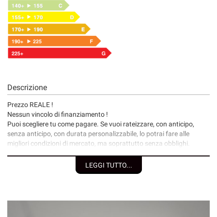
Descrizione
Prezzo REALE !
Nessun vincolo di finanziamento !
Puoi scegliere tu come pagare. Se vuoi rateizzare, con anticipo,
senza anticipo, con durata personalizzabile, lo potrai fare alle
migliori condizioni di mercato, ma soprattutto senza obblighi.
I nostri servizi:
LEGGI TUTTO...
• Consegna a domicilio;
• Valutazione permute;
• Finanziamenti/Leasing personalizzabili a tassi agevolati
(privati/ditte individuali/società);
• Polizze assicurative auto fino a 6 anni con “valore a nuovo”;