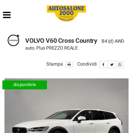
HOME
LISTA VEICOLI
VOLVO V60 Cross Country
B4 (d) AWD
NOLEGGIO BREVE TERMINE
auto. Plus PREZZO REALE
NOLEGGIO LUNGO TERMINE
Stampa
Condividi
ACQUISTIAMO USATO
disponibile
ASSISTENZA
AUTOSALONE
CONTATTI