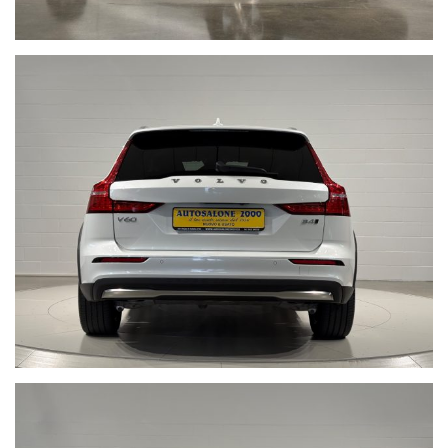
Telefono fisso chiamaci : +39 0422 890220
Live Chat Whatsapp scrivici, invia foto del tuo usato, richiedi un
video a 360° della nostra vettura:
• Juri + 39 345 6008844
• Gianluca + 39 347 7264356
• Lorenzo +39 340 7474900