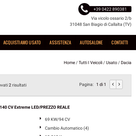
+39 0422 890381
Via vicolo ossario 2/b
31048 San Biagio di Callalta (TV)
ACQUISTIAMO USATO
ASSISTENZA
AUTOSALONE
CONTATTI
Home
/
Tutti I Veicoli
/
Usato
/
Dacia
Pagina:
1 di 1
ovati
2
risultati
d 140 CV Extreme LED/PREZZO REALE
69 KW/94 CV
Cambio Automatico (4)