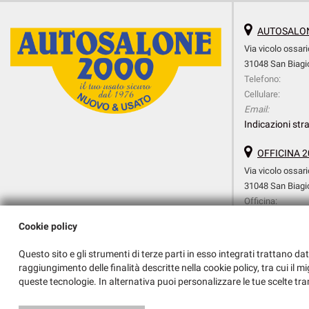
AUTOSALON
Via vicolo ossari
31048 San Biagio
Telefono:
Cellulare:
Email:
Indicazioni stra
OFFICINA 2
Via vicolo ossari
31048 San Biagio
Officina:
Cellulare Officina:
Cookie policy
Amministrazione:
Email:
Questo sito e gli strumenti di terze parti in esso integrati trattano dat
Indicazioni stra
raggiungimento delle finalità descritte nella cookie policy, tra cui il m
queste tecnologie. In alternativa puoi personalizzare le tue scelte tra