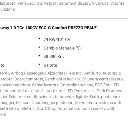
laborato, Vetri oscurati, Virtual instrument display, Vivavoce, Volante
ifunzione
etway 1.0 TCe 100CV ECO-G Comfort PREZZO REALE
74 KW/101 CV
Cambio Manuale (5)
48.380 Km
ato
5 Porte
erali, Airbag Passeggero, Alzacristalli elettrici, Antifurto, Autoradio,
uetooth, Boardcomputer, Cerchioni in acciaio, Chiusura centralizzata,
a telecomandata, Climatizzatore, Controllo trazione, ESP, Fari LED,
it antipanne, Luci diurne, Luci diurne LED, Park Assist, Park Distance
tivi, Schermo multifunzione interamente digitale, Sedile posteriore
pioggia, Sensori di parcheggio posteriori, Servosterzo, sistema anti
ti laterali elettrici, Start/Stop Automatico, Touch screen, USB,
elle