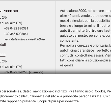
Autosalone 2000, nel settore aut
E 2000 SRL
oltre 40 anni, vende auto nuove, 
o 2/b
mezzi aziendali, con la possibilità
 di Callalta (TV)
breve e a lungo termine. Il nostr
+39 0422 890381
auto ti permetterà di trovare l’aut
+39 345 6008844
guidato dal nostro personale, cor
vendite@autosalone2000.eu
competente.
dali
Per noi la sicurezza è prioritaria: 
autofficina garantisce il perfetto 
000
con tutti i controlli necessari. Vien
fatti consigliare la soluzione più a
o 2/b
esigenze.
 di Callalta (TV)
+39 0422 890220 (interno 2)
Dati fiscali:
+39 351 3709154
Autosalone 2000 Srl
+39 0422 890220 (Interno 3)
Via Argine San Marco, 6, San Biagio d
officina@autosalone2000.eu
i personali (es. dati di navigazione o indirizzi IP) e fanno uso di Cookie, Pix
C.F/P.IVA:
03147730265
dali
iglioramento delle funzionalità del sito e la pubblicità personalizzata. Clicc
Registro delle imprese:
TV
mite l'apposito pulsante. Scopri di più e personalizza.