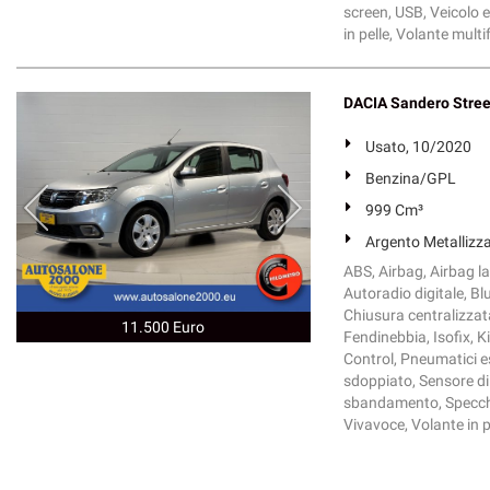
screen, USB, Veicolo e
in pelle, Volante mult
DACIA Sandero Stre
Usato, 10/2020
Benzina/GPL
999 Cm³
Argento Metallizz
ABS, Airbag, Airbag lat
Autoradio digitale, Bl
Chiusura centralizzat
11.500 Euro
Fendinebbia, Isofix, K
Control, Pneumatici es
sdoppiato, Sensore di 
sbandamento, Specchiet
Vivavoce, Volante in p