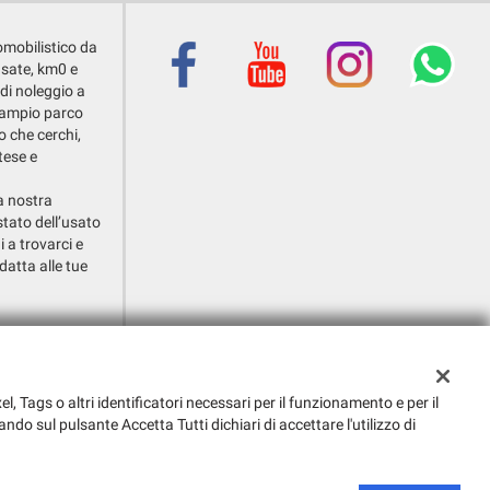
omobilistico da
usate, km0 e
 di noleggio a
o ampio parco
o che cerchi,
tese e
la nostra
stato dell’usato
i a trovarci e
datta alle tue
i Callalta (TV)
el, Tags o altri identificatori necessari per il funzionamento e per il
ando sul pulsante Accetta Tutti dichiari di accettare l'utilizzo di