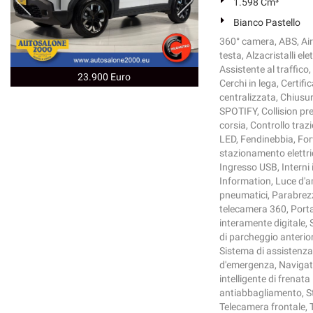
1.598 Cm³
Bianco Pastello
360° camera, ABS, Air
testa, Alzacristalli el
Assistente al traffico
23.900 Euro
Cerchi in lega, Certi
centralizzata, Chius
SPOTIFY, Collision pre
corsia, Controllo trazi
LED, Fendinebbia, For
stazionamento elettric
Ingresso USB, Interni i
Information, Luce d'a
pneumatici, Parabrezza
telecamera 360, Porta
interamente digitale, 
di parcheggio anterio
Sistema di assistenza 
d'emergenza, Navigato
intelligente di frenat
antiabbagliamento, S
Telecamera frontale, 