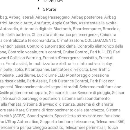
13.260 Km
5 Porte
bag, Airbag laterali, Airbag Passeggero, Airbag posteriore, Airbag
ettrici, Android Auto, Antifurto, Apple CarPlay, Assistente alla svolta,
, Autoradio, Autoradio digitale, Bluetooth, Boardcomputer, Bracciolo,
ficato della batteria, Chiamata automatica per emergenze, Chiusura
ura centralizzata telecomandata, Climatizzatore, COLLEGAMENTO
vention assist, Controllo automatico clima, Controllo elettronico della
one, Controllo vocale, cruis control, Cruise Control, Fari full-LED, Fari
ward Collision Warning, Frenata d'emergenza assistita, Freno di
o, Front assist, Immobilizzatore elettronico, Info active display,
n pelle, Isofix, Kit antipanne, Limitatore di velocità, Live Traffic
mbiente, Luci diurne, Luci diurne LED, Monitoraggio pressione
 riscaldabile, Park Assist, Park Distance Control, Park Pilot con
pacchi, Riconoscimento dei segnali stradali, Schermo multifunzione
Sedile posteriore sdoppiato, Sensore di luce, Sensore di pioggia, Sensori
ri, Sensori di parcheggio posteriori, sistema anti sbandamento,
alla frenata, Sistema di avviso di distanza, Sistema di chiamata
re satellitare, Sistema di riconoscimento della stanchezza, Sistema
a in città (SCBS), Sound system, Specchietto retrovisore con funzione
tart/Stop Automatico, Supporto lombare, telecamera, Telecamera 360,
Telecamera per parcheggio assistito, Telecamere perimetrali, Touch