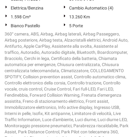
Elettrica/Benzina
Cambio Automatico (4)
1.598 Cm³
13.260 Km
Bianco Pastello
5 Porte
360° camera, ABS, Airbag, Airbag laterali, Airbag Passeggero,
Airbag posteriore, Airbag testa, Alzacristalli elettrici, Android Auto,
Antifurto, Apple CarPlay, Assistente alla svolta, Assistente al
traffico, Autoradio, Autoradio digitale, Bluetooth, Boardcomputer,
Bracciolo, Cerchi in lega, Certificato della batteria, Chiamata
automatica per emergenze, Chiusura centralizzata, Chiusura
centralizzata telecomandata, Climatizzatore, COLLEGAMENTO
SPOTIFY, Collision prevention assist, Controllo automatico clima,
Controllo elettronico della corsia, Controllo trazione, Controllo
vocale, cruis control, Cruise Control, Fari full-LED, Fari LED,
Fendinebbia, Forward Collision Warning, Frenata d'emergenza
assistita, Freno di stazionamento elettrico, Front assist,
Immobilizzatore elettronico, Info active display, Ingresso USB,
Interni in pelle, Isofix, Kit antipanne, Limitatore di velocità, Live
Traffic Information, Luce d'ambiente, Luci diurne, Luci diurne LED,
Monitoraggio pressione pneumatici, Parabrezza riscaldabile, Park
Assist, Park Distance Control, Park Pilot con telecamera 360,