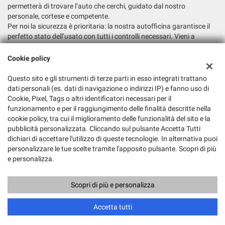
permetterà di trovare l’auto che cerchi, guidato dal nostro
personale, cortese e competente.
Per noi la sicurezza è prioritaria: la nostra autofficina garantisce il
perfetto stato dell’usato con tutti i controlli necessari. Vieni a
trovarci e fatti consigliare la soluzione più adatta alle tue esigenze.
Cookie policy
Dati fiscali:
Autosalone 2000 Srl
Questo sito e gli strumenti di terze parti in esso integrati trattano
dati personali (es. dati di navigazione o indirizzi IP) e fanno uso di
Via Argine San Marco, 6, San Biagio di Callalta (TV)
Cookie, Pixel, Tags o altri identificatori necessari per il
C.F/P.IVA:
03147730265
funzionamento e per il raggiungimento delle finalità descritte nella
Registro delle imprese:
TV
cookie policy, tra cui il miglioramento delle funzionalità del sito e la
pubblicità personalizzata. Cliccando sul pulsante Accetta Tutti
dichiari di accettare l'utilizzo di queste tecnologie. In alternativa puoi
personalizzare le tue scelte tramite l'apposito pulsante. Scopri di più
e personalizza.
Scopri di più e personalizza
Copyright © 2026 GestionaleAuto.com S.r.l., Tutti i diritti riservati -
Leggi l'informativa sulla privacy
-
Cookie Policy
Sito creato da:
GestionaleAuto.com
Accetta tutti