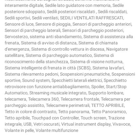
interamente digitale, Sedile lato guidatore con memoria, Sedile
posteriore sdoppiato, Sedili posteriori riscaldati , Sedili riscaldati,
Sedili sportivi, Sedili ventilati, SEDILI VENTILATI RAFFRESCATI,
Sensore di luce, Sensore di pioggia, Sensori di parcheggio anteriori,
Sensori di parcheggio laterali, Sensori di parcheggio posteriori,
Servosterzo, sistema anti sbandamento, Sistema di assistenza alla
frenata, Sistema di avviso di distanza, Sistema di chiamata
d'emergenza, Sistema di controllo vettura in discesa, Navigatore
satellitare, Sistema di parcheggio automatico, Sistema di
riconoscimento della stanchezza, Sistema di visione notturna,
Sistema intelligente di frenata in città (SCBS), Sistema lavafari,
Sistema rilevamento pedoni, Sospensioni pneumatiche, Sospensioni
sportive, Sound system, Specchietti laterali elettrici, Specchietto
retrovisore con funzione antiabbagliamento, Spoiler, Start/Stop
Automatico, Streaming musicale integrato, Supporto lombare,
telecamera, Telecamera 360, Telecamera frontale, Telecamera per
parcheggio assistito, Telecamere perimetrali, TETTO APRIBILE,
Tetto in colore di contrasto, Tetto panorama, Tetto Panoramico,
Tetto apribile, Touchpad con Controller, Touch screen, Trazione
integrale, USB, Vetri oscurati, Virtual instrument display, Vivavoce,
Volante in pelle, Volante multifunzione