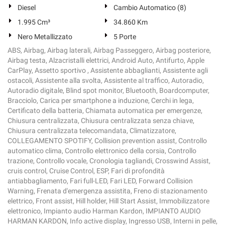
Diesel
Cambio Automatico (8)
1.995 Cm³
34.860 Km
Nero Metallizzato
5 Porte
ABS, Airbag, Airbag laterali, Airbag Passeggero, Airbag posteriore,
Airbag testa, Alzacristalli elettrici, Android Auto, Antifurto, Apple
CarPlay, Assetto sportivo , Assistente abbaglianti, Assistente agli
ostacoli, Assistente alla svolta, Assistente al traffico, Autoradio,
Autoradio digitale, Blind spot monitor, Bluetooth, Boardcomputer,
Bracciolo, Carica per smartphone a induzione, Cerchi in lega,
Certificato della batteria, Chiamata automatica per emergenze,
Chiusura centralizzata, Chiusura centralizzata senza chiave,
Chiusura centralizzata telecomandata, Climatizzatore,
COLLEGAMENTO SPOTIFY, Collision prevention assist, Controllo
automatico clima, Controllo elettronico della corsia, Controllo
trazione, Controllo vocale, Cronologia tagliandi, Crosswind Assist,
cruis control, Cruise Control, ESP, Fari di profondità
antiabbagliamento, Fari full-LED, Fari LED, Forward Collision
Warning, Frenata d'emergenza assistita, Freno di stazionamento
elettrico, Front assist, Hill holder, Hill Start Assist, Immobilizzatore
elettronico, Impianto audio Harman Kardon, IMPIANTO AUDIO
HARMAN KARDON, Info active display, Ingresso USB, Interni in pelle,