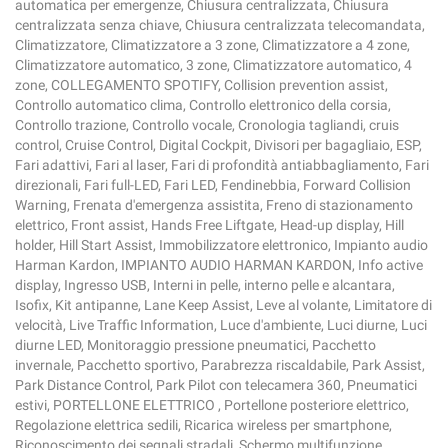
automatica per emergenze, Chiusura centralizzata, Chiusura
centralizzata senza chiave, Chiusura centralizzata telecomandata,
Climatizzatore, Climatizzatore a 3 zone, Climatizzatore a 4 zone,
Climatizzatore automatico, 3 zone, Climatizzatore automatico, 4
zone, COLLEGAMENTO SPOTIFY, Collision prevention assist,
Controllo automatico clima, Controllo elettronico della corsia,
Controllo trazione, Controllo vocale, Cronologia tagliandi, cruis
control, Cruise Control, Digital Cockpit, Divisori per bagagliaio, ESP,
Fari adattivi, Fari al laser, Fari di profondità antiabbagliamento, Fari
direzionali, Fari full-LED, Fari LED, Fendinebbia, Forward Collision
Warning, Frenata d'emergenza assistita, Freno di stazionamento
elettrico, Front assist, Hands Free Liftgate, Head-up display, Hill
holder, Hill Start Assist, Immobilizzatore elettronico, Impianto audio
Harman Kardon, IMPIANTO AUDIO HARMAN KARDON, Info active
display, Ingresso USB, Interni in pelle, interno pelle e alcantara,
Isofix, Kit antipanne, Lane Keep Assist, Leve al volante, Limitatore di
velocità, Live Traffic Information, Luce d'ambiente, Luci diurne, Luci
diurne LED, Monitoraggio pressione pneumatici, Pacchetto
invernale, Pacchetto sportivo, Parabrezza riscaldabile, Park Assist,
Park Distance Control, Park Pilot con telecamera 360, Pneumatici
estivi, PORTELLONE ELETTRICO , Portellone posteriore elettrico,
Regolazione elettrica sedili, Ricarica wireless per smartphone,
Riconoscimento dei segnali stradali, Schermo multifunzione