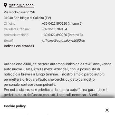
OFFICINA 2000
Via vicolo ossario 2/b
31048 San Biagio di Callalta (TV)
Officina:
+39 0422 890220 (interno 2)
Cellulare Officina:
+39 351 3709154
Amministrazione:
+39 0422 890220 (Interno 3)
Email:
officina@autosalone2000.eu
Indicazioni stradali
Autosalone 2000, nel settore automobilistico da oltre 40 anni, vende
auto nuove, usate, km0 e mezzi aziendali, con la possibilità di
noleggio a breve e a lungo termine. Il nostro ampio parco auto ti
permetterà di trovare l’auto che cerchi, guidato dal nostro
personale, cortese e competente.
Per noi la sicurezza è prioritaria: la nostra autofficina garantisce il
perfetto stato dell’usato con tutti i controlli necessari. Vieni a
trovarci e fatti consigliare la soluzione più adatta alle tue esigenze.
Cookie policy
Dati fiscali: