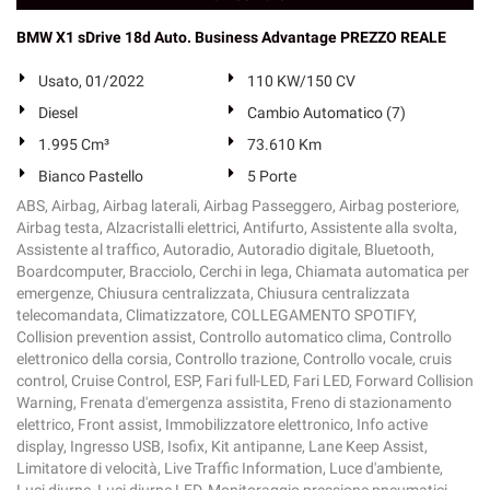
BMW X1 sDrive 18d Auto. Business Advantage PREZZO REALE
Usato, 01/2022
110 KW/150 CV
Diesel
Cambio Automatico (7)
1.995 Cm³
73.610 Km
Bianco Pastello
5 Porte
ABS, Airbag, Airbag laterali, Airbag Passeggero, Airbag posteriore,
Airbag testa, Alzacristalli elettrici, Antifurto, Assistente alla svolta,
Assistente al traffico, Autoradio, Autoradio digitale, Bluetooth,
Boardcomputer, Bracciolo, Cerchi in lega, Chiamata automatica per
emergenze, Chiusura centralizzata, Chiusura centralizzata
telecomandata, Climatizzatore, COLLEGAMENTO SPOTIFY,
Collision prevention assist, Controllo automatico clima, Controllo
elettronico della corsia, Controllo trazione, Controllo vocale, cruis
control, Cruise Control, ESP, Fari full-LED, Fari LED, Forward Collision
Warning, Frenata d'emergenza assistita, Freno di stazionamento
elettrico, Front assist, Immobilizzatore elettronico, Info active
display, Ingresso USB, Isofix, Kit antipanne, Lane Keep Assist,
Limitatore di velocità, Live Traffic Information, Luce d'ambiente,