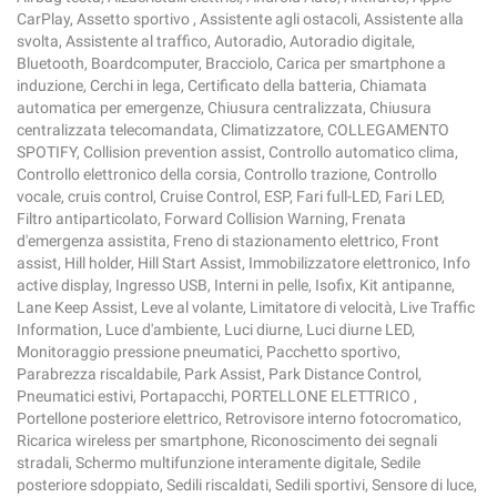
CarPlay, Assetto sportivo , Assistente agli ostacoli, Assistente alla
svolta, Assistente al traffico, Autoradio, Autoradio digitale,
Bluetooth, Boardcomputer, Bracciolo, Carica per smartphone a
induzione, Cerchi in lega, Certificato della batteria, Chiamata
automatica per emergenze, Chiusura centralizzata, Chiusura
centralizzata telecomandata, Climatizzatore, COLLEGAMENTO
SPOTIFY, Collision prevention assist, Controllo automatico clima,
Controllo elettronico della corsia, Controllo trazione, Controllo
vocale, cruis control, Cruise Control, ESP, Fari full-LED, Fari LED,
Filtro antiparticolato, Forward Collision Warning, Frenata
d'emergenza assistita, Freno di stazionamento elettrico, Front
assist, Hill holder, Hill Start Assist, Immobilizzatore elettronico, Info
active display, Ingresso USB, Interni in pelle, Isofix, Kit antipanne,
Lane Keep Assist, Leve al volante, Limitatore di velocità, Live Traffic
Information, Luce d'ambiente, Luci diurne, Luci diurne LED,
Monitoraggio pressione pneumatici, Pacchetto sportivo,
Parabrezza riscaldabile, Park Assist, Park Distance Control,
Pneumatici estivi, Portapacchi, PORTELLONE ELETTRICO ,
Portellone posteriore elettrico, Retrovisore interno fotocromatico,
Ricarica wireless per smartphone, Riconoscimento dei segnali
stradali, Schermo multifunzione interamente digitale, Sedile
posteriore sdoppiato, Sedili riscaldati, Sedili sportivi, Sensore di luce,