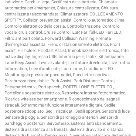
induzione, Cerchi in lega, Certificato della batteria, Chiamata
automatica per emergenze, Chiusura centralizzata, Chiusura
centralizzata telecomandata, Climatizzatore, COLLEGAMENTO
SPOTIFY, Collision prevention assist, Controllo automatico clima,
Controllo elettronico della corsia, Controllo trazione, Controllo
vocale, cruis control, Cruise Control, ESP, Fari full-LED, Fari LED,
Filtro antiparticolato, Forward Collision Warning, Frenata
d'emergenza assistita, Freno di stazionamento elettrico, Front
assist, Hill holder, Hill Start Assist, Immobilizzatore elettronico, Info
active display, Ingresso USB, Interni in pelle, Isofix, Kit antipanne,
Lane Keep Assist, Leve al volante, Limitatore di velocità, Live Traffic
Information, Luce d'ambiente, Luci diurne, Luci diurne LED,
Monitoraggio pressione pneumatici, Pacchetto sportivo,
Parabrezza riscaldabile, Park Assist, Park Distance Control,
Pneumatici estivi, Portapacchi, PORTELLONE ELETTRICO ,
Portellone posteriore elettrico, Retrovisore interno fotocromatico,
Ricarica wireless per smartphone, Riconoscimento dei segnali
stradali, Schermo multifunzione interamente digitale, Sedile
posteriore sdoppiato, Sedili riscaldati, Sedili sportivi, Sensore di luce,
Sensore di pioggia, Sensori di parcheggio anteriori, Sensori di
parcheggio posteriori, Servosterzo, sistema anti sbandamento,
Sistema di assistenza alla frenata, Sistema di avviso di distanza,
Sistema di chiamata d'emergenza, Navigatore satellitare, Sistema di