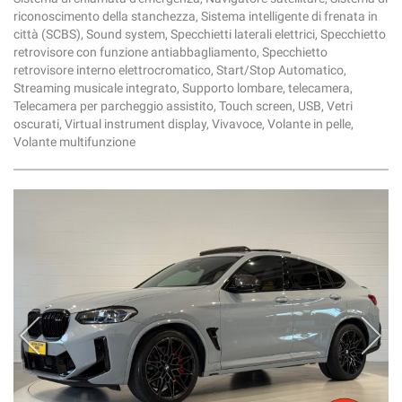
riconoscimento della stanchezza, Sistema intelligente di frenata in
città (SCBS), Sound system, Specchietti laterali elettrici, Specchietto
retrovisore con funzione antiabbagliamento, Specchietto
retrovisore interno elettrocromatico, Start/Stop Automatico,
Streaming musicale integrato, Supporto lombare, telecamera,
Telecamera per parcheggio assistito, Touch screen, USB, Vetri
oscurati, Virtual instrument display, Vivavoce, Volante in pelle,
Volante multifunzione