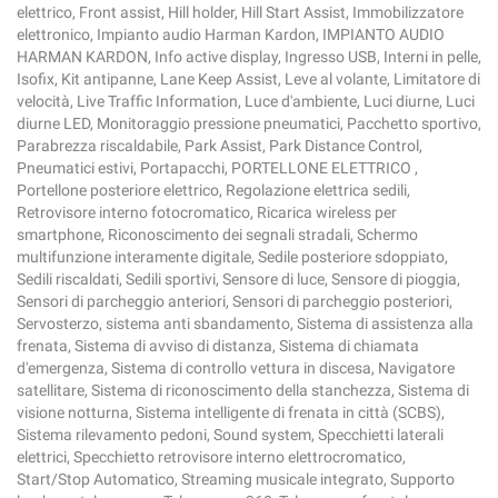
elettrico, Front assist, Hill holder, Hill Start Assist, Immobilizzatore
elettronico, Impianto audio Harman Kardon, IMPIANTO AUDIO
HARMAN KARDON, Info active display, Ingresso USB, Interni in pelle,
Isofix, Kit antipanne, Lane Keep Assist, Leve al volante, Limitatore di
velocità, Live Traffic Information, Luce d'ambiente, Luci diurne, Luci
diurne LED, Monitoraggio pressione pneumatici, Pacchetto sportivo,
Parabrezza riscaldabile, Park Assist, Park Distance Control,
Pneumatici estivi, Portapacchi, PORTELLONE ELETTRICO ,
Portellone posteriore elettrico, Regolazione elettrica sedili,
Retrovisore interno fotocromatico, Ricarica wireless per
smartphone, Riconoscimento dei segnali stradali, Schermo
multifunzione interamente digitale, Sedile posteriore sdoppiato,
Sedili riscaldati, Sedili sportivi, Sensore di luce, Sensore di pioggia,
Sensori di parcheggio anteriori, Sensori di parcheggio posteriori,
Servosterzo, sistema anti sbandamento, Sistema di assistenza alla
frenata, Sistema di avviso di distanza, Sistema di chiamata
d'emergenza, Sistema di controllo vettura in discesa, Navigatore
satellitare, Sistema di riconoscimento della stanchezza, Sistema di
visione notturna, Sistema intelligente di frenata in città (SCBS),
Sistema rilevamento pedoni, Sound system, Specchietti laterali
elettrici, Specchietto retrovisore interno elettrocromatico,
Start/Stop Automatico, Streaming musicale integrato, Supporto