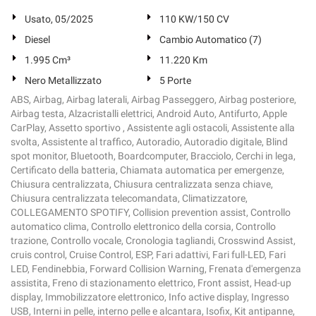
Usato, 05/2025
110 KW/150 CV
Diesel
Cambio Automatico (7)
1.995 Cm³
11.220 Km
Nero Metallizzato
5 Porte
ABS, Airbag, Airbag laterali, Airbag Passeggero, Airbag posteriore,
Airbag testa, Alzacristalli elettrici, Android Auto, Antifurto, Apple
CarPlay, Assetto sportivo , Assistente agli ostacoli, Assistente alla
svolta, Assistente al traffico, Autoradio, Autoradio digitale, Blind
spot monitor, Bluetooth, Boardcomputer, Bracciolo, Cerchi in lega,
Certificato della batteria, Chiamata automatica per emergenze,
Chiusura centralizzata, Chiusura centralizzata senza chiave,
Chiusura centralizzata telecomandata, Climatizzatore,
COLLEGAMENTO SPOTIFY, Collision prevention assist, Controllo
automatico clima, Controllo elettronico della corsia, Controllo
trazione, Controllo vocale, Cronologia tagliandi, Crosswind Assist,
cruis control, Cruise Control, ESP, Fari adattivi, Fari full-LED, Fari
LED, Fendinebbia, Forward Collision Warning, Frenata d'emergenza
assistita, Freno di stazionamento elettrico, Front assist, Head-up
display, Immobilizzatore elettronico, Info active display, Ingresso
USB, Interni in pelle, interno pelle e alcantara, Isofix, Kit antipanne,