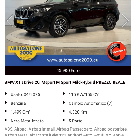
45.900 Euro
BMW X1 sDrive 20i Msport M Sport Mild-Hybrid PREZZO REALE
Usato, 04/2025
115 KW/156 CV
Benzina
Cambio Automatico (7)
1.499 Cm³
4.320 Km
Nero Metallizzato
5 Porte
ABS, Airbag, Airbag laterali, Airbag Passeggero, Airbag posteriore,
Airbag testa, Alzacristalli elettrici, Android Auto, Antifurto, Apple