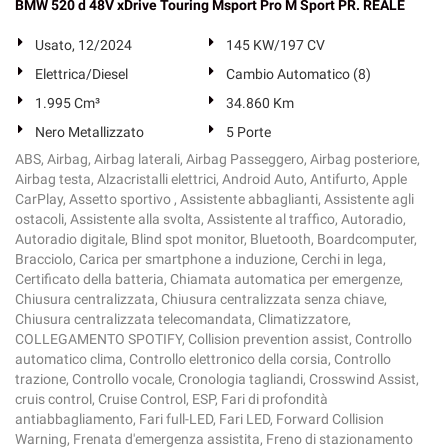
BMW 520 d 48V xDrive Touring Msport Pro M Sport PR. REALE
Usato, 12/2024
145 KW/197 CV
Elettrica/Diesel
Cambio Automatico (8)
1.995 Cm³
34.860 Km
Nero Metallizzato
5 Porte
ABS, Airbag, Airbag laterali, Airbag Passeggero, Airbag posteriore,
Airbag testa, Alzacristalli elettrici, Android Auto, Antifurto, Apple
CarPlay, Assetto sportivo , Assistente abbaglianti, Assistente agli
ostacoli, Assistente alla svolta, Assistente al traffico, Autoradio,
Autoradio digitale, Blind spot monitor, Bluetooth, Boardcomputer,
Bracciolo, Carica per smartphone a induzione, Cerchi in lega,
Certificato della batteria, Chiamata automatica per emergenze,
Chiusura centralizzata, Chiusura centralizzata senza chiave,
Chiusura centralizzata telecomandata, Climatizzatore,
COLLEGAMENTO SPOTIFY, Collision prevention assist, Controllo
automatico clima, Controllo elettronico della corsia, Controllo
trazione, Controllo vocale, Cronologia tagliandi, Crosswind Assist,
cruis control, Cruise Control, ESP, Fari di profondità
antiabbagliamento, Fari full-LED, Fari LED, Forward Collision
Warning, Frenata d'emergenza assistita, Freno di stazionamento