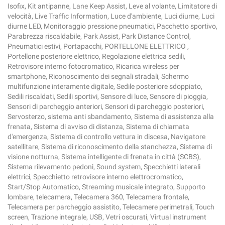
Isofix, Kit antipanne, Lane Keep Assist, Leve al volante, Limitatore di
velocità, Live Traffic Information, Luce d'ambiente, Luci diurne, Luci
diurne LED, Monitoraggio pressione pneumatici, Pacchetto sportivo,
Parabrezza riscaldabile, Park Assist, Park Distance Control,
Pneumatici estivi, Portapacchi, PORTELLONE ELETTRICO ,
Portellone posteriore elettrico, Regolazione elettrica sedili,
Retrovisore interno fotocromatico, Ricarica wireless per
smartphone, Riconoscimento dei segnali stradali, Schermo
multifunzione interamente digitale, Sedile posteriore sdoppiato,
Sedili riscaldati, Sedili sportivi, Sensore di luce, Sensore di pioggia,
Sensori di parcheggio anteriori, Sensori di parcheggio posteriori,
Servosterzo, sistema anti sbandamento, Sistema di assistenza alla
frenata, Sistema di avviso di distanza, Sistema di chiamata
d'emergenza, Sistema di controllo vettura in discesa, Navigatore
satellitare, Sistema di riconoscimento della stanchezza, Sistema di
visione notturna, Sistema intelligente di frenata in città (SCBS),
Sistema rilevamento pedoni, Sound system, Specchietti laterali
elettrici, Specchietto retrovisore interno elettrocromatico,
Start/Stop Automatico, Streaming musicale integrato, Supporto
lombare, telecamera, Telecamera 360, Telecamera frontale,
Telecamera per parcheggio assistito, Telecamere perimetrali, Touch
screen, Trazione integrale, USB, Vetri oscurati, Virtual instrument