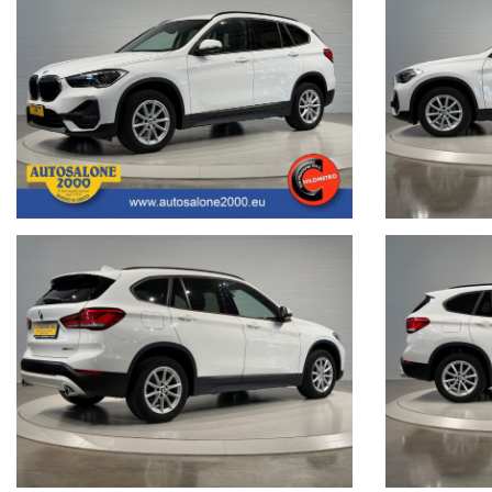
Segui Autosalone 2000 srl e leggi le recensioni che descrivono l’esperien
• www.autosalone2000.eu dove potrai trovare l’intero parco auto aggiorna
• Facebook / Instagram aggiornato con nuovi arrivi, descrizioni delle a
• Google Business completato con le informazioni più dettagliate riguarda
Nota bene: La dotazione tecnica e gli accessori indicati nella presente
portali.Al fine di evitare inconvenienti per eventuali inesattezze relative
responsabilità per eventuali involontarie incongruenze, che non rappres
veicolo. Autosalone 2000 srl declina ogni responsabilità per eventual
Non prendermi per il Chilometro:
Siamo iscritti alla community
Cosa vuol dire far parte della Community di “NON PRENDERMI PER I
Vuol dire offrire ad ogni cliente la certezza e la serenità di un acquisto 
di questa Community è un impegno che con vanto portiamo avanti da 
Acquistare un'auto usata evitando la truffa non è semplice.
www.nonprendermiperilchilometro.it
Telefono fisso chiamaci : +39 0422 890220