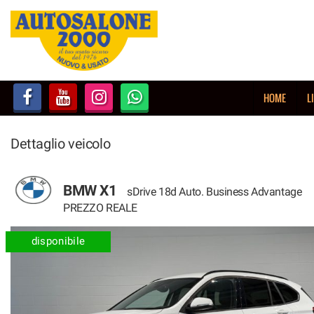
HOME
LISTA VEICOLI
HOME
L
NOLEGGIO BREVE TERMINE
Dettaglio veicolo
NOLEGGIO LUNGO TERMINE
ACQUISTIAMO USATO
BMW X1
sDrive 18d Auto. Business Advantage
PREZZO REALE
ASSISTENZA
disponibile
AUTOSALONE
CONTATTI