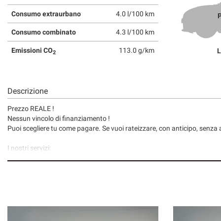
Consumo extraurbano
4.0 l/100 km
P
Consumo combinato
4.3 l/100 km
Emissioni CO
113.0 g/km
L
2
Descrizione
Prezzo REALE !
Nessun vincolo di finanziamento !
Puoi scegliere tu come pagare. Se vuoi rateizzare, con anticipo, senza a
I nostri servizi:
• Consegna a domicilio;
• Valutazione permute;
• Finanziamenti/Leasing personalizzabili a tassi agevolati (privati/ditte
• Polizze assicurative auto fino a 6 anni con “valore a nuovo”;
• Garanzia legale di Conformità prevista obbligatoriamente dal Codic
• Garanzia assicurativa estensibile fino a 3 anni senza limite di chilom