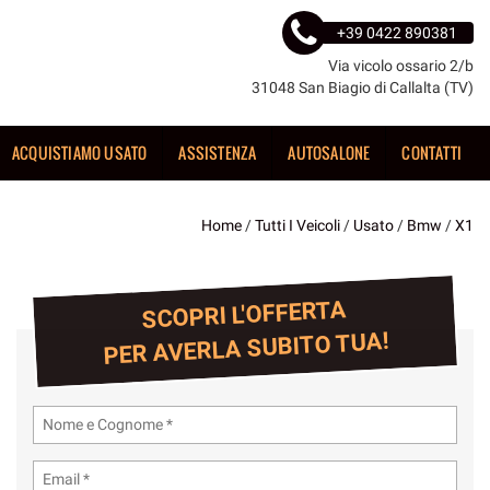
+39 0422 890381
Via vicolo ossario 2/b
31048 San Biagio di Callalta (TV)
ACQUISTIAMO USATO
ASSISTENZA
AUTOSALONE
CONTATTI
Home
/
Tutti I Veicoli
/
Usato
/
Bmw
/
X1
SCOPRI L'OFFERTA
PER AVERLA SUBITO TUA!