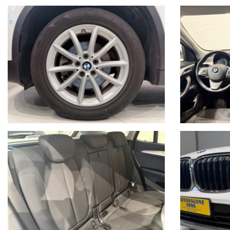
Live Chat Whatsapp scrivici, invia foto del tuo usato, richiedi un video 
• Juri + 39 345 6008844
• Gianluca + 39 347 7264356
• Lorenzo +39 340 7474900