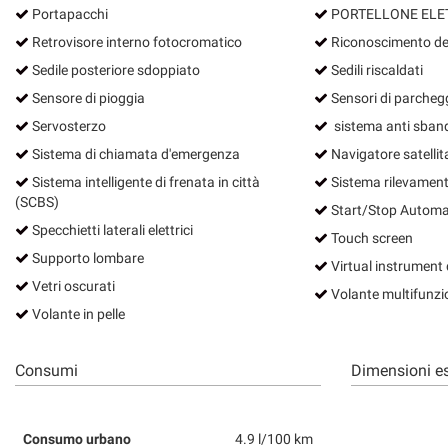
Portapacchi
PORTELLONE ELE
Retrovisore interno fotocromatico
Riconoscimento dei 
Sedile posteriore sdoppiato
Sedili riscaldati
Sensore di pioggia
Sensori di parchegg
Servosterzo
sistema anti sba
Sistema di chiamata d'emergenza
Navigatore satellit
Sistema intelligente di frenata in città
Sistema rilevamen
(SCBS)
Start/Stop Automa
Specchietti laterali elettrici
Touch screen
Supporto lombare
Virtual instrument 
Vetri oscurati
Volante multifunzi
Volante in pelle
Consumi
Dimensioni es
Consumo urbano
4.9 l/100 km