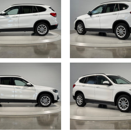
za dei nostri clienti:
to, maggiori foto e info per ogni singola vettura, i nostri servizi e la n
ttività e l’album fotografico delle consegne, ovvero il momento più emozion
nti i giorni di apertura, gli orari e la localizzazione geografica.
 scheda potrebbero non coincidere con l’effettivo equipaggiamento del veico
 all’annuncio è consigliabile accertarsi della disponibilità dell’autovettura 
entano in alcun modo un impegno contrattuale. Ci scusiamo per l’inconvenie
i involontarie incongruenze, che non rappresentano in alcun modo un impe
L CHILOMETRO” ?
sicuro, vuol dire metterci la faccia certificando la percorrenza chilometrica 
anni.