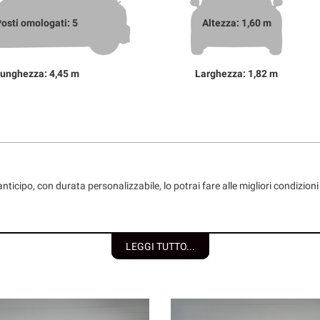
osti omologati: 5
Altezza: 1,60 m
unghezza: 4,45 m
Larghezza: 1,82 m
nticipo, con durata personalizzabile, lo potrai fare alle migliori condizio
LEGGI TUTTO...
 individuali/società);
e del Consumo;
etraggio.