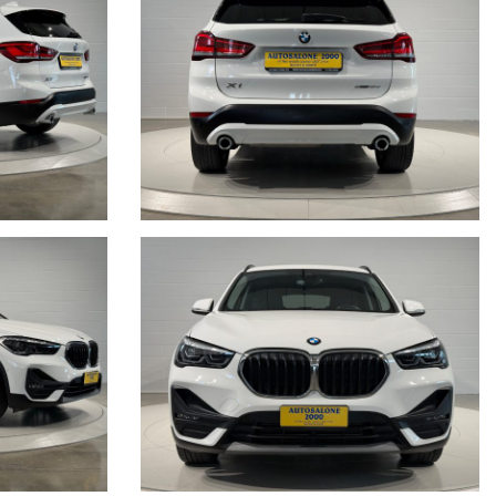
ostra storia dal 1976 ad oggi.
ante immortalato con i nostri clienti.
lo, a causa della non uniformità dei dati pubblicati dai diversi
e della correttezza dei dati inseriti. Autosalone 2000 srl declina ogni
nte e vi invitiamo a verificare le caratteristiche dello specifico
gno contrattuale.
di ogni singola vettura, con i fatti e non con le parole, per noi far parte