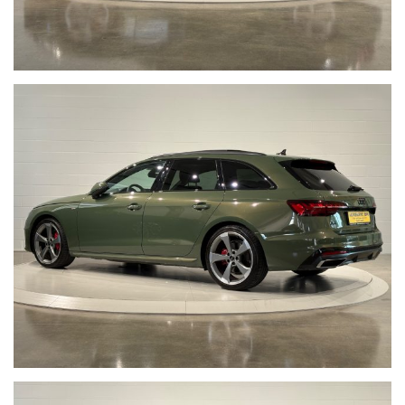
l’inconveniente e vi invitiamo a verificare le caratteristiche dello
specifico veicolo. Autosalone 2000 srl declina ogni responsabilità
per eventuali involontarie incongruenze, che non rappresentano in
alcun modo un impegno contrattuale.
Non prendermi per il Chilometro:
Siamo iscritti alla community
Cosa vuol dire far parte della Community di “NON PRENDERMI PER
IL CHILOMETRO” ?
Vuol dire offrire ad ogni cliente la certezza e la serenità di un
acquisto sicuro, vuol dire metterci la faccia certificando la
percorrenza chilometrica di ogni singola vettura, con i fatti e non
con le parole, per noi far parte di questa Community è un impegno
che con vanto portiamo avanti da anni.
Acquistare un'auto usata evitando la truffa non è semplice.
www.nonprendermiperilchilometro.it
Telefono fisso chiamaci : +39 0422 890220
Live Chat Whatsapp scrivici, invia foto del tuo usato, richiedi un
video a 360° della nostra vettura: