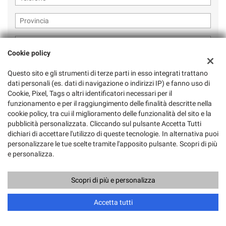
Cookie policy
Questo sito e gli strumenti di terze parti in esso integrati trattano
dati personali (es. dati di navigazione o indirizzi IP) e fanno uso di
Ho letto e accetto
l'informativa privacy
*
Cookie, Pixel, Tags o altri identificatori necessari per il
Acconsento al trattamento dei miei dati per finalità di marketing
funzionamento e per il raggiungimento delle finalità descritte nella
cookie policy, tra cui il miglioramento delle funzionalità del sito e la
pubblicità personalizzata. Cliccando sul pulsante Accetta Tutti
dichiari di accettare l'utilizzo di queste tecnologie. In alternativa puoi
personalizzare le tue scelte tramite l'apposito pulsante. Scopri di più
e personalizza.
Scopri di più e personalizza
Ultimi arrivi
Chiama
Contatta un consulente
Accetta tutti