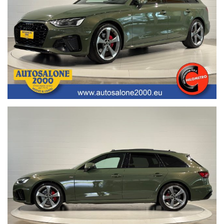
Segui Autosalone 2000 srl e leggi le recensioni che descrivono
l’esperienza dei nostri clienti:
• www.autosalone2000.eu dove potrai trovare l’intero parco auto
aggiornato, maggiori foto e info per ogni singola vettura, i nostri
servizi e la nostra storia dal 1976 ad oggi.
• Facebook / Instagram aggiornato con nuovi arrivi, descrizioni delle
attività e l’album fotografico delle consegne, ovvero il momento più
emozionante immortalato con i nostri clienti.
• Google Business completato con le informazioni più dettagliate
riguardanti i giorni di apertura, gli orari e la localizzazione
geografica.
Nota bene: La dotazione tecnica e gli accessori indicati nella
presente scheda potrebbero non coincidere con l’effettivo
equipaggiamento del veicolo, a causa della non uniformità dei dati
pubblicati dai diversi portali.Al fine di evitare inconvenienti per
eventuali inesattezze relative all’annuncio è consigliabile accertarsi
della disponibilità dell’autovettura e della correttezza dei dati
inseriti. Autosalone 2000 srl declina ogni responsabilità per
eventuali involontarie incongruenze, che non rappresentano in
alcun modo un impegno contrattuale. Ci scusiamo per