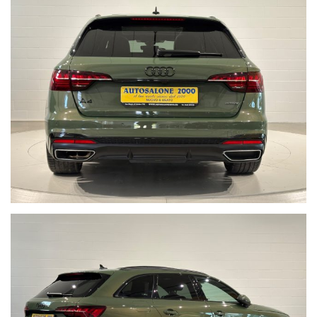
• Juri + 39 345 6008844
• Gianluca + 39 347 7264356
• Lorenzo +39 340 7474900