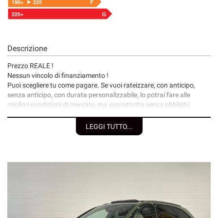
Descrizione
Prezzo REALE !
Nessun vincolo di finanziamento !
Puoi scegliere tu come pagare. Se vuoi rateizzare, con anticipo,
senza anticipo, con durata personalizzabile, lo potrai fare alle
migliori condizioni di mercato, ma soprattutto senza obblighi.
I nostri servizi:
LEGGI TUTTO...
• Consegna a domicilio;
• Valutazione permute;
• Finanziamenti/Leasing personalizzabili a tassi agevolati
(privati/ditte individuali/società);
• Polizze assicurative auto fino a 6 anni con “valore a nuovo”;
• Garanzia legale di Conformità prevista obbligatoriamente dal
Codice del Consumo;
• Garanzia assicurativa estensibile fino a 3 anni senza limite di
chilometraggio.