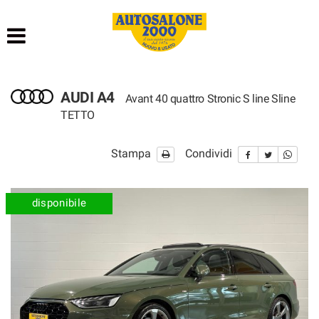
HOME
LISTA VEICOLI
AUDI A4
Avant 40 quattro Stronic S line Sline
NOLEGGIO BREVE TERMINE
TETTO
NOLEGGIO LUNGO TERMINE
Stampa
Condividi
ACQUISTIAMO USATO
disponibile
ASSISTENZA
AUTOSALONE
CONTATTI