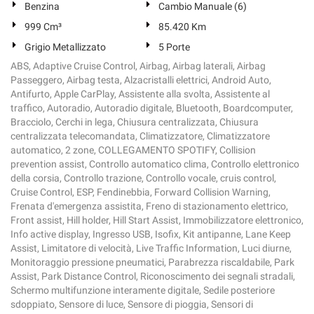
Benzina
Cambio Manuale (6)
999 Cm³
85.420 Km
Grigio Metallizzato
5 Porte
ABS, Adaptive Cruise Control, Airbag, Airbag laterali, Airbag
Passeggero, Airbag testa, Alzacristalli elettrici, Android Auto,
Antifurto, Apple CarPlay, Assistente alla svolta, Assistente al
traffico, Autoradio, Autoradio digitale, Bluetooth, Boardcomputer,
Bracciolo, Cerchi in lega, Chiusura centralizzata, Chiusura
centralizzata telecomandata, Climatizzatore, Climatizzatore
automatico, 2 zone, COLLEGAMENTO SPOTIFY, Collision
prevention assist, Controllo automatico clima, Controllo elettronico
della corsia, Controllo trazione, Controllo vocale, cruis control,
Cruise Control, ESP, Fendinebbia, Forward Collision Warning,
Frenata d'emergenza assistita, Freno di stazionamento elettrico,
Front assist, Hill holder, Hill Start Assist, Immobilizzatore elettronico,
Info active display, Ingresso USB, Isofix, Kit antipanne, Lane Keep
Assist, Limitatore di velocità, Live Traffic Information, Luci diurne,
Monitoraggio pressione pneumatici, Parabrezza riscaldabile, Park
Assist, Park Distance Control, Riconoscimento dei segnali stradali,
Schermo multifunzione interamente digitale, Sedile posteriore
sdoppiato, Sensore di luce, Sensore di pioggia, Sensori di