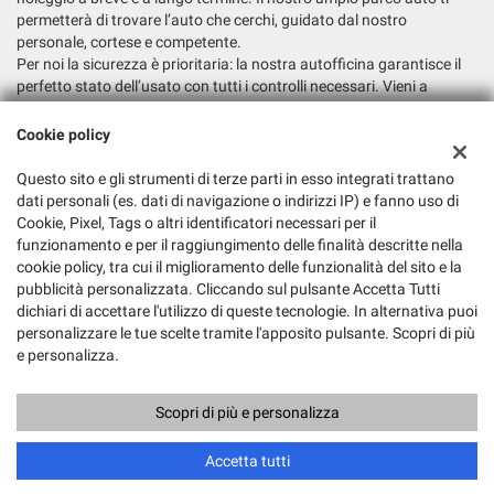
permetterà di trovare l’auto che cerchi, guidato dal nostro
personale, cortese e competente.
Per noi la sicurezza è prioritaria: la nostra autofficina garantisce il
perfetto stato dell’usato con tutti i controlli necessari. Vieni a
trovarci e fatti consigliare la soluzione più adatta alle tue esigenze.
Cookie policy
Dati fiscali:
Autosalone 2000 Srl
Questo sito e gli strumenti di terze parti in esso integrati trattano
dati personali (es. dati di navigazione o indirizzi IP) e fanno uso di
Via Argine San Marco, 6, San Biagio di Callalta (TV)
Cookie, Pixel, Tags o altri identificatori necessari per il
C.F/P.IVA:
03147730265
funzionamento e per il raggiungimento delle finalità descritte nella
Registro delle imprese:
TV
cookie policy, tra cui il miglioramento delle funzionalità del sito e la
pubblicità personalizzata. Cliccando sul pulsante Accetta Tutti
dichiari di accettare l'utilizzo di queste tecnologie. In alternativa puoi
personalizzare le tue scelte tramite l'apposito pulsante. Scopri di più
e personalizza.
Scopri di più e personalizza
Copyright © 2026 GestionaleAuto.com S.r.l., Tutti i diritti riservati -
Leggi l'informativa sulla privacy
-
Cookie Policy
Sito creato da:
GestionaleAuto.com
Accetta tutti