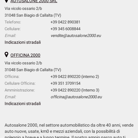
AUTOSALONE 2000 SRL
Via vicolo ossario 2/b
31048 San Biagio di Callalta (TV)
Telefono:
+39 0422 890381
Cellulare:
+39 345 6008844
Email:
vendite@autosalone2000.eu
Indicazioni stradali
OFFICINA 2000
Via vicolo ossario 2/b
31048 San Biagio di Callalta (TV)
Officina:
+39 0422 890220 (interno 2)
Cellulare Officina:
+39 351 3709154
Amministrazione:
+39 0422 890220 (Interno 3)
Email:
officina@autosalone2000.eu
Indicazioni stradali
Autosalone 2000, nel settore automobilistico da oltre 40 anni, vende
auto nuove, usate, km0 e mezzi aziendali, con la possibilità di
noleggio a breve e a lungo termine. Il nostro ampio parco auto ti