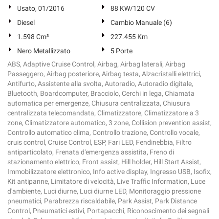
Usato, 01/2016
88 KW/120 CV
Diesel
Cambio Manuale (6)
1.598 Cm³
227.455 Km
Nero Metallizzato
5 Porte
ABS, Adaptive Cruise Control, Airbag, Airbag laterali, Airbag
Passeggero, Airbag posteriore, Airbag testa, Alzacristalli elettrici,
Antifurto, Assistente alla svolta, Autoradio, Autoradio digitale,
Bluetooth, Boardcomputer, Bracciolo, Cerchi in lega, Chiamata
automatica per emergenze, Chiusura centralizzata, Chiusura
centralizzata telecomandata, Climatizzatore, Climatizzatore a 3
zone, Climatizzatore automatico, 3 zone, Collision prevention assist,
Controllo automatico clima, Controllo trazione, Controllo vocale,
cruis control, Cruise Control, ESP, Fari LED, Fendinebbia, Filtro
antiparticolato, Frenata d'emergenza assistita, Freno di
stazionamento elettrico, Front assist, Hill holder, Hill Start Assist,
Immobilizzatore elettronico, Info active display, Ingresso USB, Isofix,
Kit antipanne, Limitatore di velocità, Live Traffic Information, Luce
d'ambiente, Luci diurne, Luci diurne LED, Monitoraggio pressione
pneumatici, Parabrezza riscaldabile, Park Assist, Park Distance
Control, Pneumatici estivi, Portapacchi, Riconoscimento dei segnali