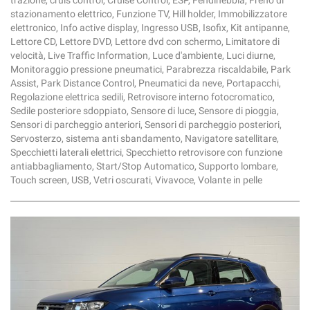
trazione, cruis control, Cruise Control, ESP, Fendinebbia, Freno di
stazionamento elettrico, Funzione TV, Hill holder, Immobilizzatore
elettronico, Info active display, Ingresso USB, Isofix, Kit antipanne,
Lettore CD, Lettore DVD, Lettore dvd con schermo, Limitatore di
velocità, Live Traffic Information, Luce d'ambiente, Luci diurne,
Monitoraggio pressione pneumatici, Parabrezza riscaldabile, Park
Assist, Park Distance Control, Pneumatici da neve, Portapacchi,
Regolazione elettrica sedili, Retrovisore interno fotocromatico,
Sedile posteriore sdoppiato, Sensore di luce, Sensore di pioggia,
Sensori di parcheggio anteriori, Sensori di parcheggio posteriori,
Servosterzo, sistema anti sbandamento, Navigatore satellitare,
Specchietti laterali elettrici, Specchietto retrovisore con funzione
antiabbagliamento, Start/Stop Automatico, Supporto lombare,
Touch screen, USB, Vetri oscurati, Vivavoce, Volante in pelle