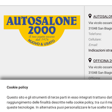
AUTOSALON
Via vicolo ossari
31048 San Biagio
Telefono:
Cellulare:
Email:
Indicazioni stra
OFFICINA 2
Via vicolo ossari
31048 San Biagio
Officina:
Cellulare Officina:
Cookie policy
Amministrazione:
Email:
Questo sito e gli strumenti di terze parti in esso integrati trattano dat
Indicazioni stra
raggiungimento delle finalità descritte nella cookie policy, tra cui il m
queste tecnologie. In alternativa puoi personalizzare le tue scelte tra