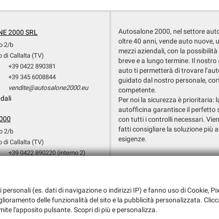
Autosalone 2000, nel settore aut
E 2000 SRL
oltre 40 anni, vende auto nuove, 
o 2/b
mezzi aziendali, con la possibilità
 di Callalta (TV)
breve e a lungo termine. Il nostr
+39 0422 890381
auto ti permetterà di trovare l’aut
+39 345 6008844
guidato dal nostro personale, cor
vendite@autosalone2000.eu
competente.
dali
Per noi la sicurezza è prioritaria: 
autofficina garantisce il perfetto 
000
con tutti i controlli necessari. Vien
fatti consigliare la soluzione più a
o 2/b
esigenze.
 di Callalta (TV)
+39 0422 890220 (interno 2)
Dati fiscali:
+39 351 3709154
Autosalone 2000 Srl
+39 0422 890220 (Interno 3)
Via Argine San Marco, 6, San Biagio d
officina@autosalone2000.eu
i personali (es. dati di navigazione o indirizzi IP) e fanno uso di Cookie, Pix
C.F/P.IVA:
03147730265
dali
iglioramento delle funzionalità del sito e la pubblicità personalizzata. Clicc
Registro delle imprese:
TV
mite l'apposito pulsante. Scopri di più e personalizza.