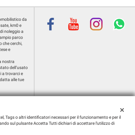
omobilistico da
usate, km0 e
 di noleggio a
o ampio parco
o che cerchi,
tese e
la nostra
stato dell’usato
i a trovarci e
datta alle tue
i Callalta (TV)
el, Tags o altri identificatori necessari per il funzionamento e per il
ando sul pulsante Accetta Tutti dichiari di accettare l'utilizzo di