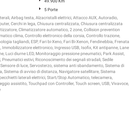
49.900 Km
5 Porte
erali, Airbag testa, Alzacristalli elettrici, Attacco AUX, Autoradio,
ter, Cerchi in lega, Chiusura centralizzata, Chiusura centralizzata
izzatore, Climatizzatore automatico, 2 zone, Collision prevention
matico clima, Controllo elettronico della corsia, Controllo trazione,
ologia tagliandi, ESP, Fari bi-Xeno, Fari Bi-Xenon, Fendinebbia, Frenata
 Immobilizzatore elettronico, Ingresso USB, Isofix, Kit antipanne, Lane
rne, Luci diurne LED, Monitoraggio pressione pneumatici, Park Assist,
 Pneumatici estivi, Riconoscimento dei segnali stradali, Sedile
 Sensore di luce, Servosterzo, sistema anti sbandamento, Sistema di
a, Sistema di avviso di distanza, Navigatore satellitare, Sistema
ecchietti laterali elettrici, Start/Stop Automatico, telecamera,
ggio assistito, Touchpad con Controller, Touch screen, USB, Vivavoce,
e