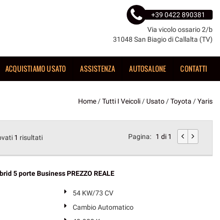
+39 0422 890381
Via vicolo ossario 2/b
31048 San Biagio di Callalta (TV)
ACQUISTIAMO USATO
ASSISTENZA
AUTOSALONE
CONTATTI
Home
/
Tutti I Veicoli
/
Usato
/
Toyota
/
Yaris
Pagina:
1 di 1
ovati
1
risultati
brid 5 porte Business PREZZO REALE
54 KW/73 CV
Cambio Automatico