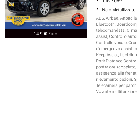
1.497 Cm³
Nero Metallizzato
ABS, Airbag, Airbag lat
Bluetooth, Boardcompu
telecomandata, Climat
14.900 Euro
assist, Controllo auto
Controllo vocale, Cron
d'emergenza assistita,
Keep Assist, Luci diu
Park Distance Control,
posteriore sdoppiato,
assistenza alla frenat
rilevamento pedoni, Sp
Telecamera per parche
Volante multifunzion