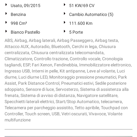
Usato, 09/2015
51 KW/69 CV
Benzina
Cambio Automatico (5)
998 Cm³
111.600 Km
Bianco Pastello
5 Porte
ABS, Airbag, Airbag laterali, Airbag Passeggero, Airbag testa,
Attacco AUX, Autoradio, Bluetooth, Cerchi in lega, Chiusura
centralizzata, Chiusura centralizzata telecomandata,
Climatizzatore, Controllo trazione, Controllo vocale, Cronologia
tagliandi, ESP, Fari Xenon, Fendinebbia, Immobilizzatore elettronico,
Ingresso USB, Interni in pelle, Kit antipanne, Leve al volante, Luci
diurne, Luci diurne LED, Monitoraggio pressione pneumatici, Park
Assist, Park Distance Control, Pneumatici estivi, Sedile posteriore
sdoppiato, Sensore di luce, Servosterzo, Sistema di assistenza alla
frenata, Sistema di avviso di distanza, Navigatore satellitare,
Specchietti laterali elettrici, Start/Stop Automatico, telecamera,
Telecamera per parcheggio assistito, Tetto apribile, Touchpad con
Controller, Touch screen, USB, Vetri oscurati, Vivavoce, Volante
multifunzione