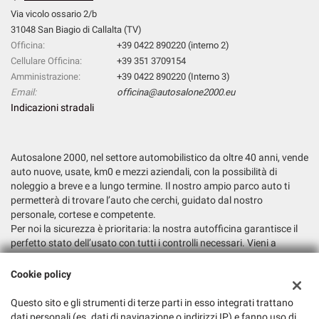
Via vicolo ossario 2/b
31048 San Biagio di Callalta (TV)
Officina:
+39 0422 890220 (interno 2)
Cellulare Officina:
+39 351 3709154
Amministrazione:
+39 0422 890220 (Interno 3)
Email:
officina@autosalone2000.eu
Indicazioni stradali
Autosalone 2000, nel settore automobilistico da oltre 40 anni, vende
auto nuove, usate, km0 e mezzi aziendali, con la possibilità di
noleggio a breve e a lungo termine. Il nostro ampio parco auto ti
permetterà di trovare l’auto che cerchi, guidato dal nostro
personale, cortese e competente.
Per noi la sicurezza è prioritaria: la nostra autofficina garantisce il
perfetto stato dell’usato con tutti i controlli necessari. Vieni a
trovarci e fatti consigliare la soluzione più adatta alle tue esigenze.
Cookie policy
Dati fiscali:
Autosalone 2000 Srl
Questo sito e gli strumenti di terze parti in esso integrati trattano
dati personali (es. dati di navigazione o indirizzi IP) e fanno uso di
Via Argine San Marco, 6, San Biagio di Callalta (TV)