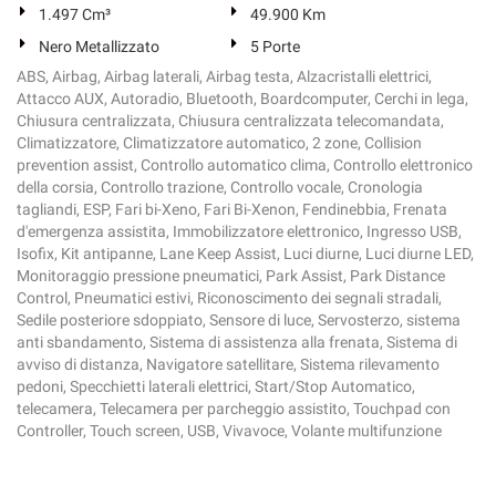
1.497 Cm³
49.900 Km
Nero Metallizzato
5 Porte
ABS, Airbag, Airbag laterali, Airbag testa, Alzacristalli elettrici,
Attacco AUX, Autoradio, Bluetooth, Boardcomputer, Cerchi in lega,
Chiusura centralizzata, Chiusura centralizzata telecomandata,
Climatizzatore, Climatizzatore automatico, 2 zone, Collision
prevention assist, Controllo automatico clima, Controllo elettronico
della corsia, Controllo trazione, Controllo vocale, Cronologia
tagliandi, ESP, Fari bi-Xeno, Fari Bi-Xenon, Fendinebbia, Frenata
d'emergenza assistita, Immobilizzatore elettronico, Ingresso USB,
Isofix, Kit antipanne, Lane Keep Assist, Luci diurne, Luci diurne LED,
Monitoraggio pressione pneumatici, Park Assist, Park Distance
Control, Pneumatici estivi, Riconoscimento dei segnali stradali,
Sedile posteriore sdoppiato, Sensore di luce, Servosterzo, sistema
anti sbandamento, Sistema di assistenza alla frenata, Sistema di
avviso di distanza, Navigatore satellitare, Sistema rilevamento
pedoni, Specchietti laterali elettrici, Start/Stop Automatico,
telecamera, Telecamera per parcheggio assistito, Touchpad con
Controller, Touch screen, USB, Vivavoce, Volante multifunzione