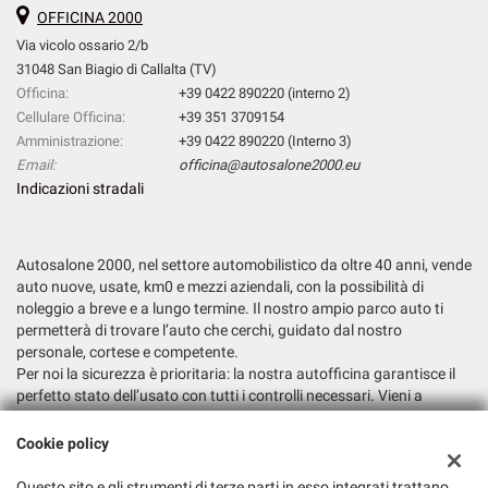
OFFICINA 2000
Via vicolo ossario 2/b
31048 San Biagio di Callalta (TV)
Officina:
+39 0422 890220 (interno 2)
Cellulare Officina:
+39 351 3709154
Amministrazione:
+39 0422 890220 (Interno 3)
Email:
officina@autosalone2000.eu
Indicazioni stradali
Autosalone 2000, nel settore automobilistico da oltre 40 anni, vende
auto nuove, usate, km0 e mezzi aziendali, con la possibilità di
noleggio a breve e a lungo termine. Il nostro ampio parco auto ti
permetterà di trovare l’auto che cerchi, guidato dal nostro
personale, cortese e competente.
Per noi la sicurezza è prioritaria: la nostra autofficina garantisce il
perfetto stato dell’usato con tutti i controlli necessari. Vieni a
trovarci e fatti consigliare la soluzione più adatta alle tue esigenze.
Cookie policy
Dati fiscali:
Autosalone 2000 Srl
Questo sito e gli strumenti di terze parti in esso integrati trattano