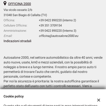
OFFICINA 2000
Via vicolo ossario 2/b
31048 San Biagio di Callalta (TV)
Officina:
+39 0422 890220 (interno 2)
Cellulare Officina:
+39 351 3709154
Amministrazione:
+39 0422 890220 (Interno 3)
Email:
officina@autosalone2000.eu
Indicazioni stradali
Autosalone 2000, nel settore automobilistico da oltre 40 anni, vende
auto nuove, usate, km0 e mezzi aziendali, con la possibilità di
noleggio a breve e a lungo termine. Il nostro ampio parco auto ti
permetterà di trovare l’auto che cerchi, guidato dal nostro
personale, cortese e competente.
Per noi la sicurezza è prioritaria: la nostra autofficina garantisce il
perfetto stato dell’usato con tutti i controlli necessari. Vieni a
trovarci e fatti consigliare la soluzione più adatta alle tue esigenze.
Cookie policy
Dati fiscali:
Autosalone 2000 Srl
Questo sito e gli strumenti di terze parti in esso integrati trattano