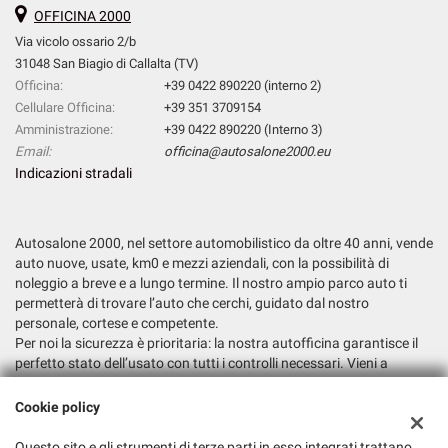
OFFICINA 2000
Via vicolo ossario 2/b
31048 San Biagio di Callalta (TV)
Officina:
+39 0422 890220 (interno 2)
Cellulare Officina:
+39 351 3709154
Amministrazione:
+39 0422 890220 (Interno 3)
Email:
officina@autosalone2000.eu
Indicazioni stradali
Autosalone 2000, nel settore automobilistico da oltre 40 anni, vende
auto nuove, usate, km0 e mezzi aziendali, con la possibilità di
noleggio a breve e a lungo termine. Il nostro ampio parco auto ti
permetterà di trovare l’auto che cerchi, guidato dal nostro
personale, cortese e competente.
Per noi la sicurezza è prioritaria: la nostra autofficina garantisce il
perfetto stato dell’usato con tutti i controlli necessari. Vieni a
trovarci e fatti consigliare la soluzione più adatta alle tue esigenze.
Cookie policy
Dati fiscali:
Autosalone 2000 Srl
Questo sito e gli strumenti di terze parti in esso integrati trattano