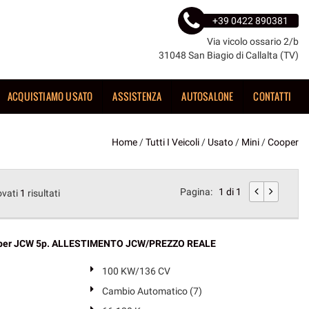
+39 0422 890381
Via vicolo ossario 2/b
31048 San Biagio di Callalta (TV)
ACQUISTIAMO USATO
ASSISTENZA
AUTOSALONE
CONTATTI
Home
/
Tutti I Veicoli
/
Usato
/
Mini
/
Cooper
Pagina:
1 di 1
ovati
1
risultati
oper JCW 5p. ALLESTIMENTO JCW/PREZZO REALE
100 KW/136 CV
Cambio Automatico (7)