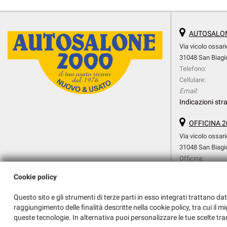
AUTOSALON
Via vicolo ossari
31048 San Biagio
Telefono:
Cellulare:
Email:
Indicazioni stra
OFFICINA 2
Via vicolo ossari
31048 San Biagio
Officina:
Cellulare Officina:
Cookie policy
Amministrazione:
Email:
Questo sito e gli strumenti di terze parti in esso integrati trattano dat
Indicazioni stra
raggiungimento delle finalità descritte nella cookie policy, tra cui il m
queste tecnologie. In alternativa puoi personalizzare le tue scelte tra