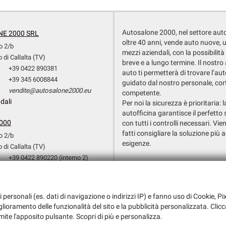
Autosalone 2000, nel settore aut
E 2000 SRL
oltre 40 anni, vende auto nuove, 
o 2/b
mezzi aziendali, con la possibilità
 di Callalta (TV)
breve e a lungo termine. Il nostr
+39 0422 890381
auto ti permetterà di trovare l’aut
+39 345 6008844
guidato dal nostro personale, cor
vendite@autosalone2000.eu
competente.
dali
Per noi la sicurezza è prioritaria: 
autofficina garantisce il perfetto 
000
con tutti i controlli necessari. Vien
fatti consigliare la soluzione più a
o 2/b
esigenze.
 di Callalta (TV)
+39 0422 890220 (interno 2)
Dati fiscali:
+39 351 3709154
Autosalone 2000 Srl
+39 0422 890220 (Interno 3)
Via Argine San Marco, 6, San Biagio d
officina@autosalone2000.eu
i personali (es. dati di navigazione o indirizzi IP) e fanno uso di Cookie, Pix
C.F/P.IVA:
03147730265
dali
iglioramento delle funzionalità del sito e la pubblicità personalizzata. Clicc
Registro delle imprese:
TV
mite l'apposito pulsante. Scopri di più e personalizza.