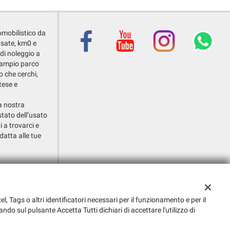
omobilistico da
usate, km0 e
 di noleggio a
o ampio parco
o che cerchi,
tese e
la nostra
stato dell’usato
i a trovarci e
datta alle tue
i Callalta (TV)
el, Tags o altri identificatori necessari per il funzionamento e per il
ando sul pulsante Accetta Tutti dichiari di accettare l'utilizzo di