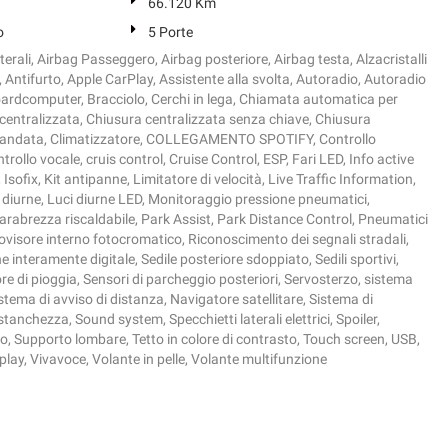
66.120 Km
o
5 Porte
terali, Airbag Passeggero, Airbag posteriore, Airbag testa, Alzacristalli
o, Antifurto, Apple CarPlay, Assistente alla svolta, Autoradio, Autoradio
Boardcomputer, Bracciolo, Cerchi in lega, Chiamata automatica per
entralizzata, Chiusura centralizzata senza chiave, Chiusura
mandata, Climatizzatore, COLLEGAMENTO SPOTIFY, Controllo
rollo vocale, cruis control, Cruise Control, ESP, Fari LED, Info active
Isofix, Kit antipanne, Limitatore di velocità, Live Traffic Information,
 diurne, Luci diurne LED, Monitoraggio pressione pneumatici,
arabrezza riscaldabile, Park Assist, Park Distance Control, Pneumatici
ovisore interno fotocromatico, Riconoscimento dei segnali stradali,
interamente digitale, Sedile posteriore sdoppiato, Sedili sportivi,
re di pioggia, Sensori di parcheggio posteriori, Servosterzo, sistema
tema di avviso di distanza, Navigatore satellitare, Sistema di
tanchezza, Sound system, Specchietti laterali elettrici, Spoiler,
, Supporto lombare, Tetto in colore di contrasto, Touch screen, USB,
play, Vivavoce, Volante in pelle, Volante multifunzione