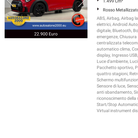
1.499 Cm³
Rosso Metallizzat
ABS, Airbag, Airbag la
elettrici, Android Aut
digitale, Bluetooth, 
22.900 Euro
emergenze, Chiusura c
centralizzata teleco
automatico clima, Cont
display, Ingresso USB, 
Luce d'ambiente, Luci
Pacchetto sportivo, P
quattro stagioni, Retr
Schermo multifunzione 
Sensore di luce, Senso
anti sbandamento, Sis
riconoscimento della s
Start/Stop Automatico
Virtual instrument dis