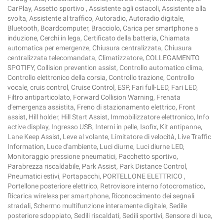
CarPlay, Assetto sportivo , Assistente agli ostacoli, Assistente alla
svolta, Assistente al traffico, Autoradio, Autoradio digitale,
Bluetooth, Boardcomputer, Bracciolo, Carica per smartphone a
induzione, Cerchi in lega, Certificato della batteria, Chiamata
automatica per emergenze, Chiusura centralizzata, Chiusura
centralizzata telecomandata, Climatizzatore, COLLEGAMENTO
SPOTIFY, Collision prevention assist, Controllo automatico clima,
Controllo elettronico della corsia, Controllo trazione, Controllo
vocale, cruis control, Cruise Control, ESP, Fari full-LED, Fari LED,
Filtro antiparticolato, Forward Collision Warning, Frenata
d'emergenza assistita, Freno di stazionamento elettrico, Front
assist, Hill holder, Hill Start Assist, Immobilizzatore elettronico, Info
active display, Ingresso USB, Interni in pelle, Isofix, Kit antipanne,
Lane Keep Assist, Leve al volante, Limitatore di velocità, Live Traffic
Information, Luce d'ambiente, Luci diurne, Luci diurne LED,
Monitoraggio pressione pneumatici, Pacchetto sportivo,
Parabrezza riscaldabile, Park Assist, Park Distance Control,
Pneumatici estivi, Portapacchi, PORTELLONE ELETTRICO ,
Portellone posteriore elettrico, Retrovisore interno fotocromatico,
Ricarica wireless per smartphone, Riconoscimento dei segnali
stradali, Schermo multifunzione interamente digitale, Sedile
posteriore sdoppiato, Sedili riscaldati, Sedili sportivi, Sensore di luce,