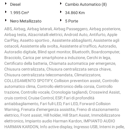
Diesel
Cambio Automatico (8)
1.995 Cm³
34.860 Km
Nero Metallizzato
5 Porte
ABS, Airbag, Airbag laterali, Airbag Passeggero, Airbag posteriore,
Airbag testa, Alzacristalli elettrici, Android Auto, Antifurto, Apple
CarPlay, Assetto sportivo , Assistente abbaglianti, Assistente agli
ostacoli, Assistente alla svolta, Assistente al traffico, Autoradio,
Autoradio digitale, Blind spot monitor, Bluetooth, Boardcomputer,
Bracciolo, Carica per smartphone a induzione, Cerchi in lega,
Certificato della batteria, Chiamata automatica per emergenze,
Chiusura centralizzata, Chiusura centralizzata senza chiave,
Chiusura centralizzata telecomandata, Climatizzatore,
COLLEGAMENTO SPOTIFY, Collision prevention assist, Controllo
automatico clima, Controllo elettronico della corsia, Controllo
trazione, Controllo vocale, Cronologia tagliandi, Crosswind Assist,
cruis control, Cruise Control, ESP, Fari di profondità
antiabbagliamento, Fari full-LED, Fari LED, Forward Collision
Warning, Frenata d'emergenza assistita, Freno di stazionamento
elettrico, Front assist, Hill holder, Hill Start Assist, Immobilizzatore
elettronico, Impianto audio Harman Kardon, IMPIANTO AUDIO
HARMAN KARDON, Info active display, Ingresso USB, Interni in pelle,