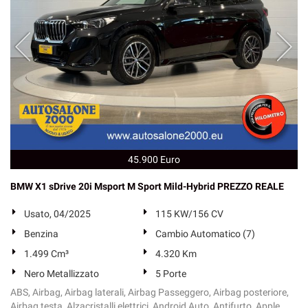
45.900 Euro
BMW X1 sDrive 20i Msport M Sport Mild-Hybrid PREZZO REALE
Usato, 04/2025
115 KW/156 CV
Benzina
Cambio Automatico (7)
1.499 Cm³
4.320 Km
Nero Metallizzato
5 Porte
ABS, Airbag, Airbag laterali, Airbag Passeggero, Airbag posteriore,
Airbag testa, Alzacristalli elettrici, Android Auto, Antifurto, Apple