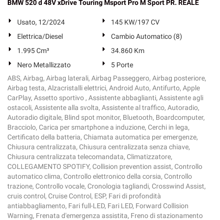
BMW 520 d 48V xDrive Touring Msport Pro M Sport PR. REALE
Usato, 12/2024
145 KW/197 CV
Elettrica/Diesel
Cambio Automatico (8)
1.995 Cm³
34.860 Km
Nero Metallizzato
5 Porte
ABS, Airbag, Airbag laterali, Airbag Passeggero, Airbag posteriore,
Airbag testa, Alzacristalli elettrici, Android Auto, Antifurto, Apple
CarPlay, Assetto sportivo , Assistente abbaglianti, Assistente agli
ostacoli, Assistente alla svolta, Assistente al traffico, Autoradio,
Autoradio digitale, Blind spot monitor, Bluetooth, Boardcomputer,
Bracciolo, Carica per smartphone a induzione, Cerchi in lega,
Certificato della batteria, Chiamata automatica per emergenze,
Chiusura centralizzata, Chiusura centralizzata senza chiave,
Chiusura centralizzata telecomandata, Climatizzatore,
COLLEGAMENTO SPOTIFY, Collision prevention assist, Controllo
automatico clima, Controllo elettronico della corsia, Controllo
trazione, Controllo vocale, Cronologia tagliandi, Crosswind Assist,
cruis control, Cruise Control, ESP, Fari di profondità
antiabbagliamento, Fari full-LED, Fari LED, Forward Collision
Warning, Frenata d'emergenza assistita, Freno di stazionamento