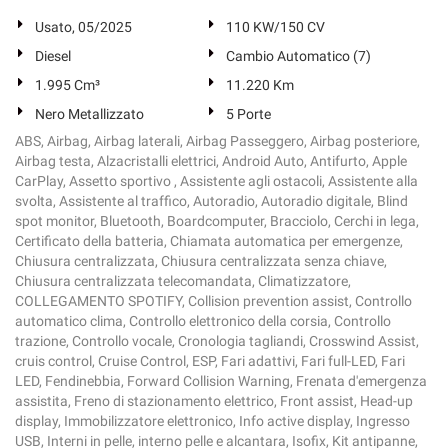
Usato, 05/2025
110 KW/150 CV
Diesel
Cambio Automatico (7)
1.995 Cm³
11.220 Km
Nero Metallizzato
5 Porte
ABS, Airbag, Airbag laterali, Airbag Passeggero, Airbag posteriore,
Airbag testa, Alzacristalli elettrici, Android Auto, Antifurto, Apple
CarPlay, Assetto sportivo , Assistente agli ostacoli, Assistente alla
svolta, Assistente al traffico, Autoradio, Autoradio digitale, Blind
spot monitor, Bluetooth, Boardcomputer, Bracciolo, Cerchi in lega,
Certificato della batteria, Chiamata automatica per emergenze,
Chiusura centralizzata, Chiusura centralizzata senza chiave,
Chiusura centralizzata telecomandata, Climatizzatore,
COLLEGAMENTO SPOTIFY, Collision prevention assist, Controllo
automatico clima, Controllo elettronico della corsia, Controllo
trazione, Controllo vocale, Cronologia tagliandi, Crosswind Assist,
cruis control, Cruise Control, ESP, Fari adattivi, Fari full-LED, Fari
LED, Fendinebbia, Forward Collision Warning, Frenata d'emergenza
assistita, Freno di stazionamento elettrico, Front assist, Head-up
display, Immobilizzatore elettronico, Info active display, Ingresso
USB, Interni in pelle, interno pelle e alcantara, Isofix, Kit antipanne,