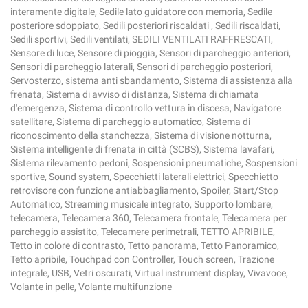
interamente digitale, Sedile lato guidatore con memoria, Sedile
posteriore sdoppiato, Sedili posteriori riscaldati , Sedili riscaldati,
Sedili sportivi, Sedili ventilati, SEDILI VENTILATI RAFFRESCATI,
Sensore di luce, Sensore di pioggia, Sensori di parcheggio anteriori,
Sensori di parcheggio laterali, Sensori di parcheggio posteriori,
Servosterzo, sistema anti sbandamento, Sistema di assistenza alla
frenata, Sistema di avviso di distanza, Sistema di chiamata
d'emergenza, Sistema di controllo vettura in discesa, Navigatore
satellitare, Sistema di parcheggio automatico, Sistema di
riconoscimento della stanchezza, Sistema di visione notturna,
Sistema intelligente di frenata in città (SCBS), Sistema lavafari,
Sistema rilevamento pedoni, Sospensioni pneumatiche, Sospensioni
sportive, Sound system, Specchietti laterali elettrici, Specchietto
retrovisore con funzione antiabbagliamento, Spoiler, Start/Stop
Automatico, Streaming musicale integrato, Supporto lombare,
telecamera, Telecamera 360, Telecamera frontale, Telecamera per
parcheggio assistito, Telecamere perimetrali, TETTO APRIBILE,
Tetto in colore di contrasto, Tetto panorama, Tetto Panoramico,
Tetto apribile, Touchpad con Controller, Touch screen, Trazione
integrale, USB, Vetri oscurati, Virtual instrument display, Vivavoce,
Volante in pelle, Volante multifunzione