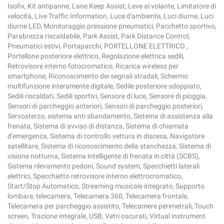
Isofix, Kit antipanne, Lane Keep Assist, Leve al volante, Limitatore di
velocità, Live Traffic Information, Luce d'ambiente, Luci diurne, Luci
diurne LED, Monitoraggio pressione pneumatici, Pacchetto sportivo,
Parabrezza riscaldabile, Park Assist, Park Distance Control,
Pneumatici estivi, Portapacchi, PORTELLONE ELETTRICO ,
Portellone posteriore elettrico, Regolazione elettrica sedili,
Retrovisore interno fotocromatico, Ricarica wireless per
smartphone, Riconoscimento dei segnali stradali, Schermo
multifunzione interamente digitale, Sedile posteriore sdoppiato,
Sedili riscaldati, Sedili sportivi, Sensore di luce, Sensore di pioggia,
Sensori di parcheggio anteriori, Sensori di parcheggio posteriori,
Servosterzo, sistema anti sbandamento, Sistema di assistenza alla
frenata, Sistema di avviso di distanza, Sistema di chiamata
d'emergenza, Sistema di controllo vettura in discesa, Navigatore
satellitare, Sistema di riconoscimento della stanchezza, Sistema di
visione notturna, Sistema intelligente di frenata in città (SCBS),
Sistema rilevamento pedoni, Sound system, Specchietti laterali
elettrici, Specchietto retrovisore interno elettrocromatico,
Start/Stop Automatico, Streaming musicale integrato, Supporto
lombare, telecamera, Telecamera 360, Telecamera frontale,
Telecamera per parcheggio assistito, Telecamere perimetrali, Touch
screen, Trazione integrale, USB, Vetri oscurati, Virtual instrument