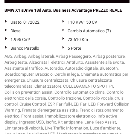
BMW X1 sDrive 18d Auto. Business Advantage PREZZO REALE
Usato, 01/2022
110 KW/150 CV
Diesel
Cambio Automatico (7)
1.995 Cm³
73.610 Km
Bianco Pastello
5 Porte
ABS, Airbag, Airbag laterali, Airbag Passeggero, Airbag posteriore,
Airbag testa, Alzacristalli elettrici, Antifurto, Assistente alla svolta,
Assistente al traffico, Autoradio, Autoradio digitale, Bluetooth,
Boardcomputer, Bracciolo, Cerchi in lega, Chiamata automatica per
emergenze, Chiusura centralizzata, Chiusura centralizzata
telecomandata, Climatizzatore, COLLEGAMENTO SPOTIFY,
Collision prevention assist, Controllo automatico clima, Controllo
elettronico della corsia, Controllo trazione, Controllo vocale, cruis
control, Cruise Control, ESP, Fari full-LED, Fari LED, Forward Collision
Warning, Frenata d'emergenza assistita, Freno di stazionamento
elettrico, Front assist, Immobilizzatore elettronico, Info active
display, Ingresso USB, Isofix, Kit antipanne, Lane Keep Assist,
Limitatore di velocità, Live Traffic Information, Luce d'ambiente,