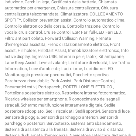
induzione, Cerchi in lega, Certificato della batteria, Chiamata
automatica per emergenze, Chiusura centralizzata, Chiusura
centralizzata telecomandata, Climatizzatore, COLLEGAMENTO
SPOTIFY, Collision prevention assist, Controllo automatico clima,
Controllo elettronico della corsia, Controllo trazione, Controllo
vocale, cruis control, Cruise Control, ESP, Fari full-LED, Fari LED,
Filtro antiparticolato, Forward Collision Warning, Frenata
d'emergenza assistita, Freno di stazionamento elettrico, Front
assist, Hill holder, Hill Start Assist, Immobilizzatore elettronico, Info
active display, Ingresso USB, Interni in pelle, Isofix, Kit antipanne,
Lane Keep Assist, Leve al volante, Limitatore di velocità, Live Traffic
Information, Luce d'ambiente, Luci diurne, Luci diurne LED,
Monitoraggio pressione pneumatici, Pacchetto sportivo,
Parabrezza riscaldabile, Park Assist, Park Distance Control,
Pneumatici estivi, Portapacchi, PORTELLONE ELETTRICO ,
Portellone posteriore elettrico, Retrovisore interno fotocromatico,
Ricarica wireless per smartphone, Riconoscimento dei segnali
stradali, Schermo multifunzione interamente digitale, Sedile
posteriore sdoppiato, Sedili riscaldati, Sedili sportivi, Sensore di luce,
Sensore di pioggia, Sensori di parcheggio anteriori, Sensori di
parcheggio posteriori, Servosterzo, sistema anti sbandamento,
Sistema di assistenza alla frenata, Sistema di avviso di distanza,
Sistema di chiamata d'emergenza, Navigatore satellitare, Sistema di