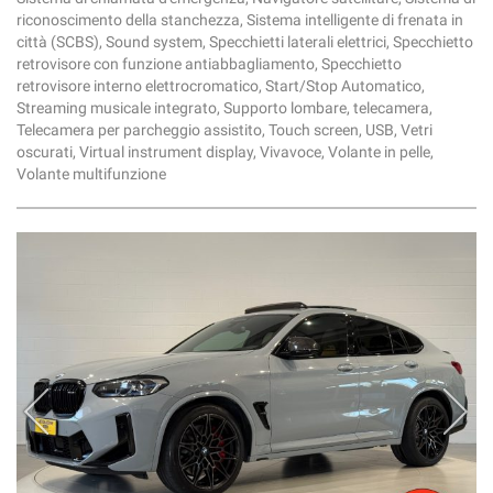
riconoscimento della stanchezza, Sistema intelligente di frenata in
città (SCBS), Sound system, Specchietti laterali elettrici, Specchietto
retrovisore con funzione antiabbagliamento, Specchietto
retrovisore interno elettrocromatico, Start/Stop Automatico,
Streaming musicale integrato, Supporto lombare, telecamera,
Telecamera per parcheggio assistito, Touch screen, USB, Vetri
oscurati, Virtual instrument display, Vivavoce, Volante in pelle,
Volante multifunzione