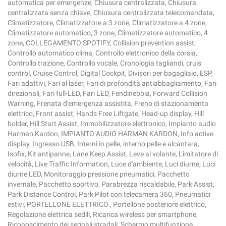
automatica per emergenze, Chiusura centralizzata, Chiusura
centralizzata senza chiave, Chiusura centralizzata telecomandata,
Climatizzatore, Climatizzatore a 3 zone, Climatizzatore a 4 zone,
Climatizzatore automatico, 3 zone, Climatizzatore automatico, 4
zone, COLLEGAMENTO SPOTIFY, Collision prevention assist,
Controllo automatico clima, Controllo elettronico della corsia,
Controllo trazione, Controllo vocale, Cronologia tagliandi, cruis
control, Cruise Control, Digital Cockpit, Divisori per bagagliaio, ESP,
Fari adattivi, Fari al laser, Fari di profondità antiabbagliamento, Fari
direzionali, Fari full-LED, Fari LED, Fendinebbia, Forward Collision
Warning, Frenata d'emergenza assistita, Freno di stazionamento
elettrico, Front assist, Hands Free Liftgate, Head-up display, Hill
holder, Hill Start Assist, Immobilizzatore elettronico, Impianto audio
Harman Kardon, IMPIANTO AUDIO HARMAN KARDON, Info active
display, Ingresso USB, Interni in pelle, interno pelle e alcantara,
Isofix, Kit antipanne, Lane Keep Assist, Leve al volante, Limitatore di
velocità, Live Traffic Information, Luce d'ambiente, Luci diurne, Luci
diurne LED, Monitoraggio pressione pneumatici, Pacchetto
invernale, Pacchetto sportivo, Parabrezza riscaldabile, Park Assist,
Park Distance Control, Park Pilot con telecamera 360, Pneumatici
estivi, PORTELLONE ELETTRICO , Portellone posteriore elettrico,
Regolazione elettrica sedili, Ricarica wireless per smartphone,
Riconoscimento dei segnali stradali, Schermo multifunzione