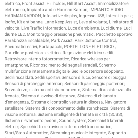
elettrico, Front assist, Hill holder, Hill Start Assist, Immobilizzatore
elettronico, Impianto audio Harman Kardon, IMPIANTO AUDIO
HARMAN KARDON, Info active display, Ingresso USB, Interni in pelle,
Isofix, Kit antipanne, Lane Keep Assist, Leve al volante, Limitatore di
velocità, Live Traffic Information, Luce d'ambiente, Luci diurne, Luci
diurne LED, Monitoraggio pressione pneumatici, Pacchetto sportivo,
Parabrezza riscaldabile, Park Assist, Park Distance Control,
Pneumatici estivi, Portapacchi, PORTELLONE ELETTRICO ,
Portellone posteriore elettrico, Regolazione elettrica sedili,
Retrovisore interno fotocromatico, Ricarica wireless per
smartphone, Riconoscimento dei segnali stradali, Schermo
multifunzione interamente digitale, Sedile posteriore sdoppiato,
Sedili riscaldati, Sedili sportivi, Sensore di luce, Sensore di pioggia,
Sensori di parcheggio anteriori, Sensori di parcheggio posteriori,
Servosterzo, sistema anti sbandamento, Sistema di assistenza alla
frenata, Sistema di avviso di distanza, Sistema di chiamata
d'emergenza, Sistema di controllo vettura in discesa, Navigatore
satellitare, Sistema di riconoscimento della stanchezza, Sistema di
visione notturna, Sistema intelligente di frenata in città (SCBS),
Sistema rilevamento pedoni, Sound system, Specchietti laterali
elettrici, Specchietto retrovisore interno elettrocromatico,
Start/Stop Automatico, Streaming musicale integrato, Supporto