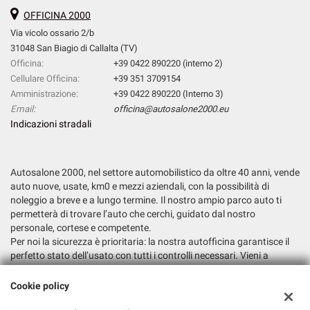
OFFICINA 2000
Via vicolo ossario 2/b
31048 San Biagio di Callalta (TV)
Officina:
+39 0422 890220 (interno 2)
Cellulare Officina:
+39 351 3709154
Amministrazione:
+39 0422 890220 (Interno 3)
Email:
officina@autosalone2000.eu
Indicazioni stradali
Autosalone 2000, nel settore automobilistico da oltre 40 anni, vende
auto nuove, usate, km0 e mezzi aziendali, con la possibilità di
noleggio a breve e a lungo termine. Il nostro ampio parco auto ti
permetterà di trovare l’auto che cerchi, guidato dal nostro
personale, cortese e competente.
Per noi la sicurezza è prioritaria: la nostra autofficina garantisce il
perfetto stato dell’usato con tutti i controlli necessari. Vieni a
trovarci e fatti consigliare la soluzione più adatta alle tue esigenze.
Cookie policy
Dati fiscali: