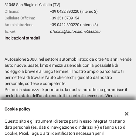
31048 San Biagio di Callalta (TV)
Officina:
+39 0422 890220 (interno 2)
Cellulare Officina:
+39 351 3709154
Amministrazione:
+39 0422 890220 (Interno 3)
Email:
officina@autosalone2000.eu
Indicazioni stradali
Autosalone 2000, nel settore automobilistico da oltre 40 anni, vende
auto nuove, usate, km0 e mezzi aziendali, con la possibilità di
noleggio a breve e a lungo termine. Il nostro ampio parco auto ti
permetterà di trovare l’auto che cerchi, guidato dal nostro
personale, cortese e competente.
Per noi la sicurezza è prioritaria: la nostra autofficina garantisce il
perfetto stato dell’usato con tutti i controlli necessari. Vieni a
trovarci e fatti consigliare la soluzione più adatta alle tue esigenze.
Cookie policy
Dati fiscali:
Autosalone 2000 Srl
Questo sito e gli strumenti di terze parti in esso integrati trattano
dati personali (es. dati di navigazione o indirizzi IP) e fanno uso di
Via Argine San Marco, 6, San Biagio di Callalta (TV)
Cookie, Pixel, Tags o altri identificatori necessari per il
C.F/P.IVA:
03147730265