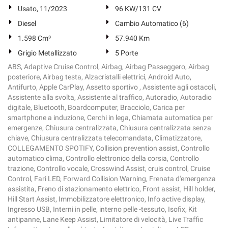
Usato, 11/2023
96 KW/131 CV
Diesel
Cambio Automatico (6)
1.598 Cm³
57.940 Km
Grigio Metallizzato
5 Porte
ABS, Adaptive Cruise Control, Airbag, Airbag Passeggero, Airbag
posteriore, Airbag testa, Alzacristalli elettrici, Android Auto,
Antifurto, Apple CarPlay, Assetto sportivo , Assistente agli ostacoli,
Assistente alla svolta, Assistente al traffico, Autoradio, Autoradio
digitale, Bluetooth, Boardcomputer, Bracciolo, Carica per
smartphone a induzione, Cerchi in lega, Chiamata automatica per
emergenze, Chiusura centralizzata, Chiusura centralizzata senza
chiave, Chiusura centralizzata telecomandata, Climatizzatore,
COLLEGAMENTO SPOTIFY, Collision prevention assist, Controllo
automatico clima, Controllo elettronico della corsia, Controllo
trazione, Controllo vocale, Crosswind Assist, cruis control, Cruise
Control, Fari LED, Forward Collision Warning, Frenata d'emergenza
assistita, Freno di stazionamento elettrico, Front assist, Hill holder,
Hill Start Assist, Immobilizzatore elettronico, Info active display,
Ingresso USB, Interni in pelle, interno pelle -tessuto, Isofix, Kit
antipanne, Lane Keep Assist, Limitatore di velocità, Live Traffic