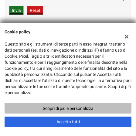
Cookie policy
Questo sito e gli strumenti di terze parti in esso integrati trattano
Ultimi arrivi
dati personali (es. dati di navigazione o indirizzi IP) e fanno uso di
Cookie, Pixel, Tags o altri identificatori necessari per il
funzionamento e per il raggiungimento delle finalità descritte nella
cookie policy, tra cui il miglioramento delle funzionalità del sito e la
pubblicità personalizzata. Cliccando sul pulsante Accetta Tutti
dichiari di accettare l'utilizzo di queste tecnologie. In alternativa puoi
personalizzare le tue scelte tramite l'apposito pulsante. Scopri di più
e personalizza.
€ 21.900
€
Scopri di più e personalizza
FORD
Chiama
Contatta un consulente
Accetta tutti
Puma 1.0EcoBoost Hybrid 125cv aut. ST-Line PREZZO REALE
P