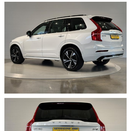
Non prendermi per il Chilometro:
Siamo iscritti alla community
Cosa vuol dire far parte della Community di “NON PRENDERMI PER
IL CHILOMETRO” ?
Vuol dire offrire ad ogni cliente la certezza e la serenità di un
acquisto sicuro, vuol dire metterci la faccia certificando la
percorrenza chilometrica di ogni singola vettura, con i fatti e non
con le parole, per noi far parte di questa Community è un impegno
che con vanto portiamo avanti da anni.
Acquistare un'auto usata evitando la truffa non è semplice.
www.nonprendermiperilchilometro.it
Telefono fisso chiamaci : +39 0422 890220
Live Chat Whatsapp scrivici, invia foto del tuo usato, richiedi un
video a 360° della nostra vettura:
• Juri + 39 345 6008844
• Gianluca + 39 347 7264356
• Lorenzo +39 340 7474900