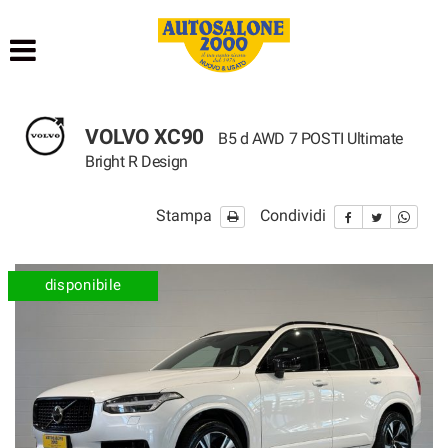
HOME
LISTA VEICOLI
VOLVO XC90
B5 d AWD 7 POSTI Ultimate
NOLEGGIO BREVE TERMINE
Bright R Design
NOLEGGIO LUNGO TERMINE
Stampa
Condividi
ACQUISTIAMO USATO
disponibile
ASSISTENZA
AUTOSALONE
CONTATTI