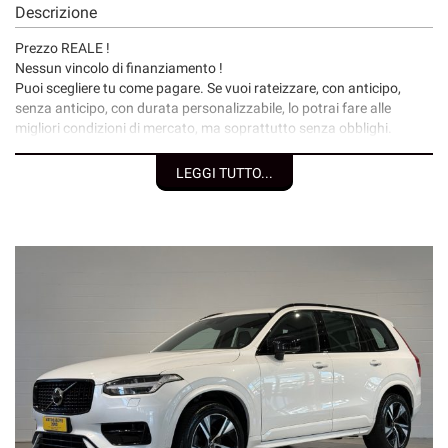
Descrizione
Prezzo REALE !
Nessun vincolo di finanziamento !
Puoi scegliere tu come pagare. Se vuoi rateizzare, con anticipo,
senza anticipo, con durata personalizzabile, lo potrai fare alle
migliori condizioni di mercato, ma soprattutto senza obblighi.
I nostri servizi:
LEGGI TUTTO...
• Consegna a domicilio;
• Valutazione permute;
• Finanziamenti/Leasing personalizzabili a tassi agevolati
(privati/ditte individuali/società);
• Polizze assicurative auto fino a 6 anni con “valore a nuovo”;
• Garanzia legale di Conformità prevista obbligatoriamente dal
Codice del Consumo;
• Garanzia assicurativa estensibile fino a 3 anni senza limite di
chilometraggio.
Segui Autosalone 2000 srl e leggi le recensioni che descrivono
l’esperienza dei nostri clienti:
• www.autosalone2000.eu dove potrai trovare l’intero parco auto
aggiornato, maggiori foto e info per ogni singola vettura, i nostri