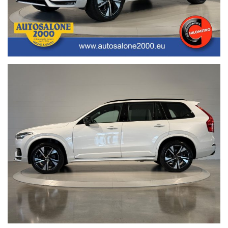
servizi e la nostra storia dal 1976 ad oggi.
• Facebook / Instagram aggiornato con nuovi arrivi, descrizioni delle
attività e l’album fotografico delle consegne, ovvero il momento più
emozionante immortalato con i nostri clienti.
• Google Business completato con le informazioni più dettagliate
riguardanti i giorni di apertura, gli orari e la localizzazione
geografica.
Nota bene: La dotazione tecnica e gli accessori indicati nella
presente scheda potrebbero non coincidere con l’effettivo
equipaggiamento del veicolo, a causa della non uniformità dei dati
pubblicati dai diversi portali.Al fine di evitare inconvenienti per
eventuali inesattezze relative all’annuncio è consigliabile accertarsi
della disponibilità dell’autovettura e della correttezza dei dati
inseriti. Autosalone 2000 srl declina ogni responsabilità per
eventuali involontarie incongruenze, che non rappresentano in
alcun modo un impegno contrattuale. Ci scusiamo per
l’inconveniente e vi invitiamo a verificare le caratteristiche dello
specifico veicolo. Autosalone 2000 srl declina ogni responsabilità
per eventuali involontarie incongruenze, che non rappresentano in
alcun modo un impegno contrattuale.