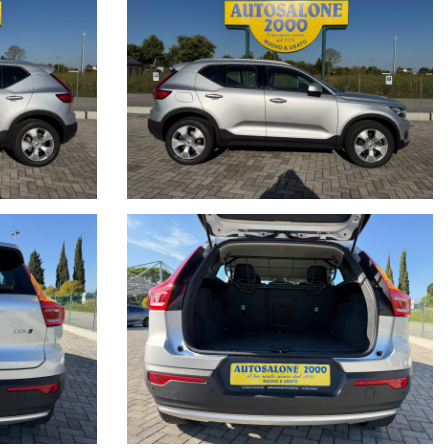
ostra storia dal 1976 ad oggi.
ante immortalato con i nostri clienti.
lo, a causa della non uniformità dei dati pubblicati dai diversi
e della correttezza dei dati inseriti. Autosalone 2000 srl declina ogni
nte e vi invitiamo a verificare le caratteristiche dello specifico
gno contrattuale.
di ogni singola vettura, con i fatti e non con le parole, per noi far parte