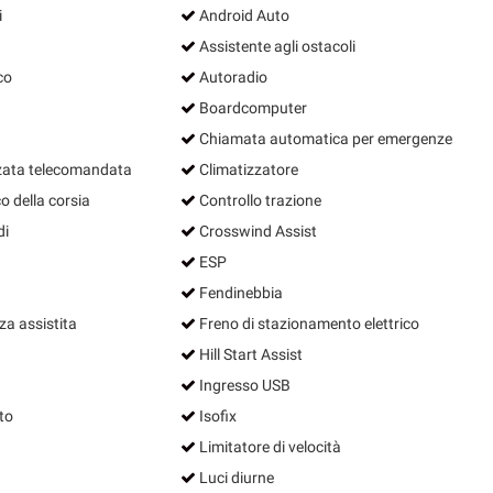
i
Android Auto
Assistente agli ostacoli
co
Autoradio
Boardcomputer
Chiamata automatica per emergenze
zata telecomandata
Climatizzatore
o della corsia
Controllo trazione
di
Crosswind Assist
ESP
Fendinebbia
a assistita
Freno di stazionamento elettrico
Hill Start Assist
Ingresso USB
to
Isofix
Limitatore di velocità
Luci diurne