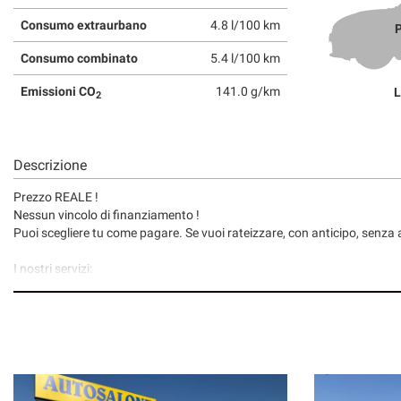
Consumo extraurbano
4.8 l/100 km
P
Consumo combinato
5.4 l/100 km
Emissioni CO
141.0 g/km
L
2
Descrizione
Prezzo REALE !
Nessun vincolo di finanziamento !
Puoi scegliere tu come pagare. Se vuoi rateizzare, con anticipo, senza a
I nostri servizi:
• Consegna a domicilio;
• Valutazione permute;
• Finanziamenti/Leasing personalizzabili a tassi agevolati (privati/ditte
• Polizze assicurative auto fino a 6 anni con “valore a nuovo”;
• Garanzia legale di Conformità prevista obbligatoriamente dal Codic
• Garanzia assicurativa estensibile fino a 3 anni senza limite di chilom