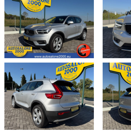
Segui Autosalone 2000 srl e leggi le recensioni che descrivono l’esperien
• www.autosalone2000.eu dove potrai trovare l’intero parco auto aggiorna
• Facebook / Instagram aggiornato con nuovi arrivi, descrizioni delle a
• Google Business completato con le informazioni più dettagliate riguarda
Nota bene: La dotazione tecnica e gli accessori indicati nella presente
portali.Al fine di evitare inconvenienti per eventuali inesattezze relative
responsabilità per eventuali involontarie incongruenze, che non rappres
veicolo. Autosalone 2000 srl declina ogni responsabilità per eventual
Non prendermi per il Chilometro:
Siamo iscritti alla community
Cosa vuol dire far parte della Community di “NON PRENDERMI PER I
Vuol dire offrire ad ogni cliente la certezza e la serenità di un acquisto 
di questa Community è un impegno che con vanto portiamo avanti da 
Acquistare un'auto usata evitando la truffa non è semplice.
www.nonprendermiperilchilometro.it
Telefono fisso chiamaci : +39 0422 890220