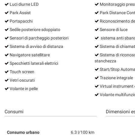
Luci diurne LED
Monitoraggio pres
Park Assist
Park Distance Cont
Portapacchi
Riconoscimento dei 
Sedile posteriore sdoppiato
Sensore di luce
Sensori di parcheggio posteriori
sistema anti sba
Sistema di avviso di distanza
Sistema di chiama
Navigatore satellitare
Sistema di riconos
stanchezza
Specchietti laterali elettrici
Start/Stop Automa
Touch screen
Trazione integrale
Vetri oscurati
Virtual instrument 
Volante in pelle
Volante multifunzi
Consumi
Dimensioni es
Consumo urbano
6.3 l/100 km