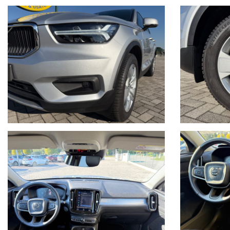
Live Chat Whatsapp scrivici, invia foto del tuo usato, richiedi un video 
• Juri + 39 345 6008844
• Gianluca + 39 347 7264356
• Lorenzo +39 340 7474900