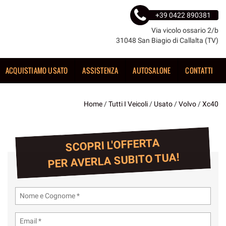
+39 0422 890381
Via vicolo ossario 2/b
31048 San Biagio di Callalta (TV)
ACQUISTIAMO USATO
ASSISTENZA
AUTOSALONE
CONTATTI
Home
/
Tutti I Veicoli
/
Usato
/
Volvo
/
Xc40
SCOPRI L'OFFERTA
PER AVERLA SUBITO TUA!