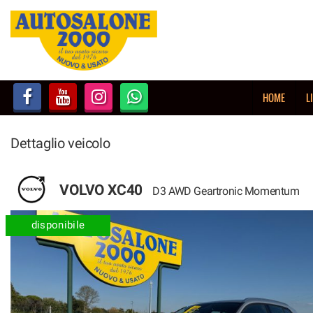
HOME
LISTA VEICOLI
HOME
L
NOLEGGIO BREVE TERMINE
Dettaglio veicolo
NOLEGGIO LUNGO TERMINE
ACQUISTIAMO USATO
VOLVO XC40
D3 AWD Geartronic Momentum
ASSISTENZA
disponibile
AUTOSALONE
CONTATTI