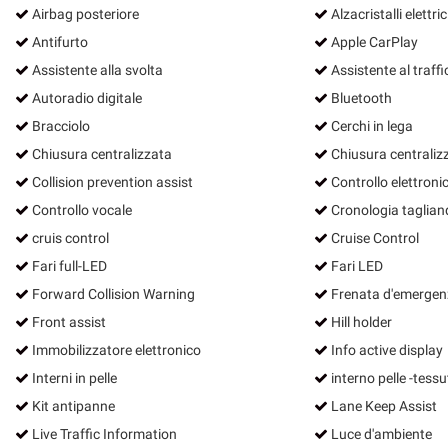
Airbag posteriore
Alzacristalli elettric
Antifurto
Apple CarPlay
Assistente alla svolta
Assistente al traffi
Autoradio digitale
Bluetooth
Bracciolo
Cerchi in lega
Chiusura centralizzata
Chiusura centraliz
Collision prevention assist
Controllo elettronic
Controllo vocale
Cronologia taglian
cruis control
Cruise Control
Fari full-LED
Fari LED
Forward Collision Warning
Frenata d'emergenz
Front assist
Hill holder
Immobilizzatore elettronico
Info active display
Interni in pelle
interno pelle -tessu
Kit antipanne
Lane Keep Assist
Live Traffic Information
Luce d'ambiente