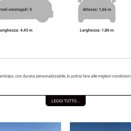
osti omologati: 5
Altezza: 1,66 m
unghezza: 4,43 m
Larghezza: 1,86 m
nticipo, con durata personalizzabile, lo potrai fare alle migliori condizio
LEGGI TUTTO...
 individuali/società);
e del Consumo;
etraggio.