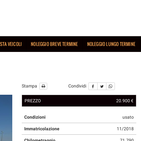
ISTA VEICOLI
NOLEGGIO BREVE TERMINE
NOLEGGIO LUNGO TERMINE
Stampa
Condividi
PREZZO
20.900 €
Condizioni
usato
Immatricolazione
11/2018
Chilometraggio
71.790