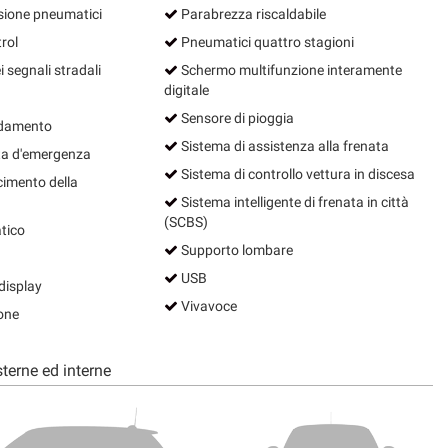
sione pneumatici
Parabrezza riscaldabile
rol
Pneumatici quattro stagioni
segnali stradali
Schermo multifunzione interamente
digitale
Sensore di pioggia
ndamento
Sistema di assistenza alla frenata
ta d'emergenza
Sistema di controllo vettura in discesa
cimento della
Sistema intelligente di frenata in città
(SCBS)
tico
Supporto lombare
USB
display
Vivavoce
one
terne ed interne