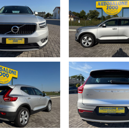
za dei nostri clienti:
to, maggiori foto e info per ogni singola vettura, i nostri servizi e la n
ttività e l’album fotografico delle consegne, ovvero il momento più emozion
nti i giorni di apertura, gli orari e la localizzazione geografica.
 scheda potrebbero non coincidere con l’effettivo equipaggiamento del veico
 all’annuncio è consigliabile accertarsi della disponibilità dell’autovettura 
entano in alcun modo un impegno contrattuale. Ci scusiamo per l’inconvenie
i involontarie incongruenze, che non rappresentano in alcun modo un impe
L CHILOMETRO” ?
sicuro, vuol dire metterci la faccia certificando la percorrenza chilometrica 
anni.