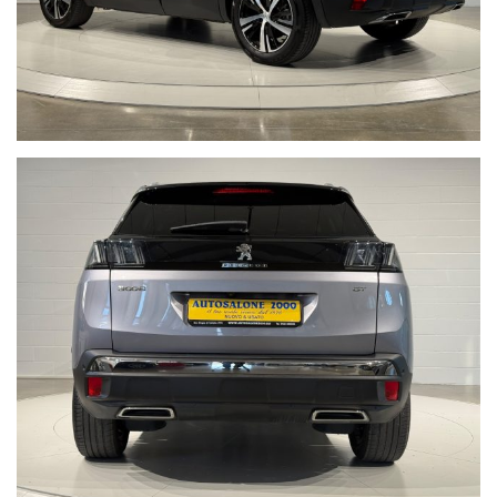
che con vanto portiamo avanti da anni.
Acquistare un'auto usata evitando la truffa non è semplice.
www.nonprendermiperilchilometro.it
Telefono fisso chiamaci : +39 0422 890220
Live Chat Whatsapp scrivici, invia foto del tuo usato, richiedi un
video a 360° della nostra vettura:
• Juri + 39 345 6008844
• Gianluca + 39 347 7264356
• Lorenzo +39 340 7474900