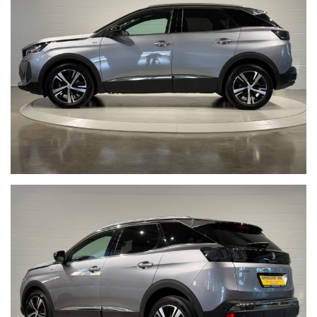
Nota bene: La dotazione tecnica e gli accessori indicati nella
presente scheda potrebbero non coincidere con l’effettivo
equipaggiamento del veicolo, a causa della non uniformità dei dati
pubblicati dai diversi portali.Al fine di evitare inconvenienti per
eventuali inesattezze relative all’annuncio è consigliabile accertarsi
della disponibilità dell’autovettura e della correttezza dei dati
inseriti. Autosalone 2000 srl declina ogni responsabilità per
eventuali involontarie incongruenze, che non rappresentano in
alcun modo un impegno contrattuale. Ci scusiamo per
l’inconveniente e vi invitiamo a verificare le caratteristiche dello
specifico veicolo. Autosalone 2000 srl declina ogni responsabilità
per eventuali involontarie incongruenze, che non rappresentano in
alcun modo un impegno contrattuale.
Non prendermi per il Chilometro:
Siamo iscritti alla community
Cosa vuol dire far parte della Community di “NON PRENDERMI PER
IL CHILOMETRO” ?
Vuol dire offrire ad ogni cliente la certezza e la serenità di un
acquisto sicuro, vuol dire metterci la faccia certificando la
percorrenza chilometrica di ogni singola vettura, con i fatti e non
con le parole, per noi far parte di questa Community è un impegno