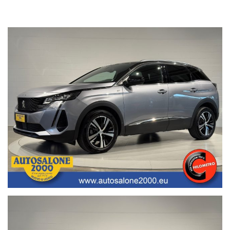
• Valutazione permute;
• Finanziamenti/Leasing personalizzabili a tassi agevolati
(privati/ditte individuali/società);
• Polizze assicurative auto fino a 6 anni con “valore a nuovo”;
• Garanzia legale di Conformità prevista obbligatoriamente dal
Codice del Consumo;
• Garanzia assicurativa estensibile fino a 3 anni senza limite di
chilometraggio.
Segui Autosalone 2000 srl e leggi le recensioni che descrivono
l’esperienza dei nostri clienti:
• www.autosalone2000.eu dove potrai trovare l’intero parco auto
aggiornato, maggiori foto e info per ogni singola vettura, i nostri
servizi e la nostra storia dal 1976 ad oggi.
• Facebook / Instagram aggiornato con nuovi arrivi, descrizioni delle
attività e l’album fotografico delle consegne, ovvero il momento più
emozionante immortalato con i nostri clienti.
• Google Business completato con le informazioni più dettagliate
riguardanti i giorni di apertura, gli orari e la localizzazione
geografica.