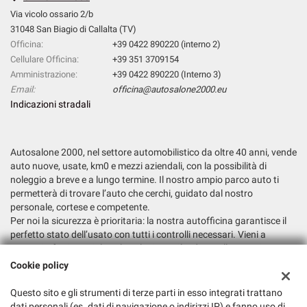
Via vicolo ossario 2/b
31048 San Biagio di Callalta (TV)
Officina:
+39 0422 890220 (interno 2)
Cellulare Officina:
+39 351 3709154
Amministrazione:
+39 0422 890220 (Interno 3)
Email:
officina@autosalone2000.eu
Indicazioni stradali
Autosalone 2000, nel settore automobilistico da oltre 40 anni, vende
auto nuove, usate, km0 e mezzi aziendali, con la possibilità di
noleggio a breve e a lungo termine. Il nostro ampio parco auto ti
permetterà di trovare l’auto che cerchi, guidato dal nostro
personale, cortese e competente.
Per noi la sicurezza è prioritaria: la nostra autofficina garantisce il
perfetto stato dell’usato con tutti i controlli necessari. Vieni a
trovarci e fatti consigliare la soluzione più adatta alle tue esigenze.
Cookie policy
Dati fiscali:
Autosalone 2000 Srl
Questo sito e gli strumenti di terze parti in esso integrati trattano
dati personali (es. dati di navigazione o indirizzi IP) e fanno uso di
Via Argine San Marco, 6, San Biagio di Callalta (TV)