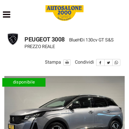
HOME
LISTA VEICOLI
PEUGEOT 3008
BlueHDi 130cv GT S&S
NOLEGGIO BREVE TERMINE
PREZZO REALE
NOLEGGIO LUNGO TERMINE
Stampa
Condividi
ACQUISTIAMO USATO
disponibile
ASSISTENZA
AUTOSALONE
CONTATTI