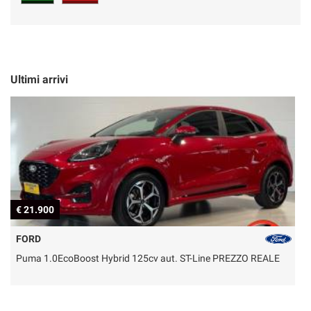
Ultimi arrivi
€ 21.900
€
FORD
Puma 1.0EcoBoost Hybrid 125cv aut. ST-Line PREZZO REALE
P