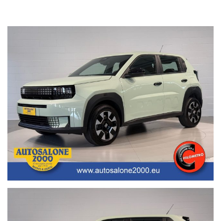
• Valutazione permute;
• Finanziamenti/Leasing personalizzabili a tassi agevolati
(privati/ditte individuali/società);
• Polizze assicurative auto fino a 6 anni con “valore a nuovo”;
• Garanzia legale di Conformità prevista obbligatoriamente dal
Codice del Consumo;
• Garanzia assicurativa estensibile fino a 3 anni senza limite di
chilometraggio.
Segui Autosalone 2000 srl e leggi le recensioni che descrivono
l’esperienza dei nostri clienti:
• www.autosalone2000.eu dove potrai trovare l’intero parco auto
aggiornato, maggiori foto e info per ogni singola vettura, i nostri
servizi e la nostra storia dal 1976 ad oggi.
• Facebook / Instagram aggiornato con nuovi arrivi, descrizioni delle
attività e l’album fotografico delle consegne, ovvero il momento più
emozionante immortalato con i nostri clienti.
• Google Business completato con le informazioni più dettagliate
riguardanti i giorni di apertura, gli orari e la localizzazione
geografica.