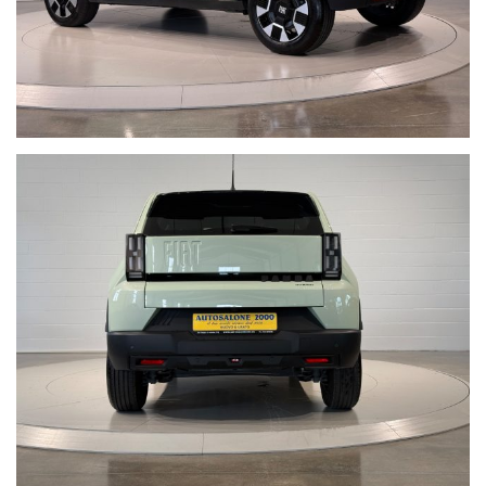
che con vanto portiamo avanti da anni.
Acquistare un'auto usata evitando la truffa non è semplice.
www.nonprendermiperilchilometro.it
Telefono fisso chiamaci : +39 0422 890220
Live Chat Whatsapp scrivici, invia foto del tuo usato, richiedi un
video a 360° della nostra vettura:
• Juri + 39 345 6008844
• Gianluca + 39 347 7264356
• Lorenzo +39 340 7474900