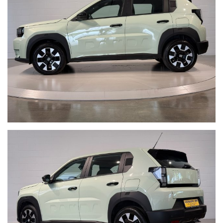
Nota bene: La dotazione tecnica e gli accessori indicati nella
presente scheda potrebbero non coincidere con l’effettivo
equipaggiamento del veicolo, a causa della non uniformità dei dati
pubblicati dai diversi portali.Al fine di evitare inconvenienti per
eventuali inesattezze relative all’annuncio è consigliabile accertarsi
della disponibilità dell’autovettura e della correttezza dei dati
inseriti. Autosalone 2000 srl declina ogni responsabilità per
eventuali involontarie incongruenze, che non rappresentano in
alcun modo un impegno contrattuale. Ci scusiamo per
l’inconveniente e vi invitiamo a verificare le caratteristiche dello
specifico veicolo. Autosalone 2000 srl declina ogni responsabilità
per eventuali involontarie incongruenze, che non rappresentano in
alcun modo un impegno contrattuale.
Non prendermi per il Chilometro:
Siamo iscritti alla community
Cosa vuol dire far parte della Community di “NON PRENDERMI PER
IL CHILOMETRO” ?
Vuol dire offrire ad ogni cliente la certezza e la serenità di un
acquisto sicuro, vuol dire metterci la faccia certificando la
percorrenza chilometrica di ogni singola vettura, con i fatti e non
con le parole, per noi far parte di questa Community è un impegno