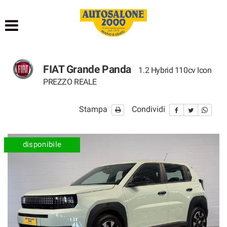
HOME
LISTA VEICOLI
FIAT Grande Panda
1.2 Hybrid 110cv Icon
NOLEGGIO BREVE TERMINE
PREZZO REALE
NOLEGGIO LUNGO TERMINE
Stampa
Condividi
ACQUISTIAMO USATO
disponibile
ASSISTENZA
AUTOSALONE
CONTATTI