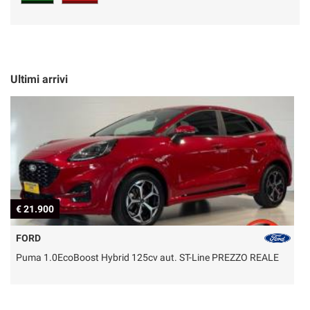
Ultimi arrivi
€ 21.900
€
FORD
Puma 1.0EcoBoost Hybrid 125cv aut. ST-Line PREZZO REALE
P