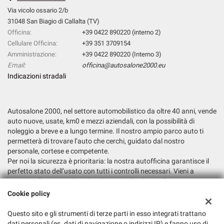
Via vicolo ossario 2/b
31048 San Biagio di Callalta (TV)
Officina:
+39 0422 890220 (interno 2)
Cellulare Officina:
+39 351 3709154
Amministrazione:
+39 0422 890220 (Interno 3)
Email:
officina@autosalone2000.eu
Indicazioni stradali
Autosalone 2000, nel settore automobilistico da oltre 40 anni, vende
auto nuove, usate, km0 e mezzi aziendali, con la possibilità di
noleggio a breve e a lungo termine. Il nostro ampio parco auto ti
permetterà di trovare l’auto che cerchi, guidato dal nostro
personale, cortese e competente.
Per noi la sicurezza è prioritaria: la nostra autofficina garantisce il
perfetto stato dell’usato con tutti i controlli necessari. Vieni a
trovarci e fatti consigliare la soluzione più adatta alle tue esigenze.
Cookie policy
Dati fiscali:
Autosalone 2000 Srl
Questo sito e gli strumenti di terze parti in esso integrati trattano
dati personali (es. dati di navigazione o indirizzi IP) e fanno uso di
Via Argine San Marco, 6, San Biagio di Callalta (TV)