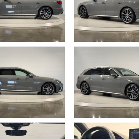
nti i giorni di apertura, gli orari e la localizzazione geografica.
 scheda potrebbero non coincidere con l’effettivo equipaggiamento del veico
 all’annuncio è consigliabile accertarsi della disponibilità dell’autovettura 
entano in alcun modo un impegno contrattuale. Ci scusiamo per l’inconvenie
i involontarie incongruenze, che non rappresentano in alcun modo un impe
L CHILOMETRO” ?
sicuro, vuol dire metterci la faccia certificando la percorrenza chilometrica 
anni.
a 360° della nostra vettura: