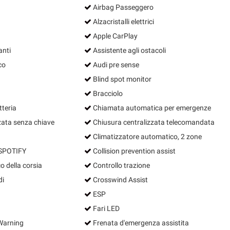
Airbag Passeggero
Alzacristalli elettrici
Apple CarPlay
anti
Assistente agli ostacoli
co
Audi pre sense
Blind spot monitor
Bracciolo
tteria
Chiamata automatica per emergenze
zata senza chiave
Chiusura centralizzata telecomandata
Climatizzatore automatico, 2 zone
POTIFY
Collision prevention assist
o della corsia
Controllo trazione
di
Crosswind Assist
ESP
Fari LED
Warning
Frenata d'emergenza assistita