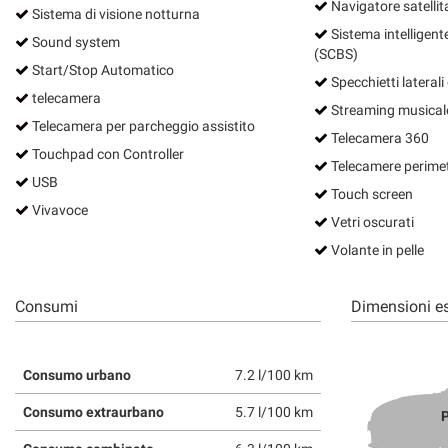
Navigatore satellit
Sistema di visione notturna
Sistema intelligente
Sound system
(SCBS)
Start/Stop Automatico
Specchietti laterali e
telecamera
Streaming musicale
Telecamera per parcheggio assistito
Telecamera 360
Touchpad con Controller
Telecamere perimet
USB
Touch screen
Vivavoce
Vetri oscurati
Volante in pelle
Consumi
Dimensioni es
Consumo urbano
7.2 l/100 km
Consumo extraurbano
5.7 l/100 km
P