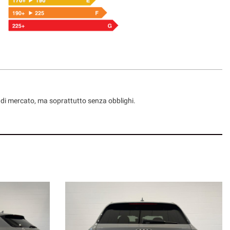
ni di mercato, ma soprattutto senza obblighi.
ostra storia dal 1976 ad oggi.
ante immortalato con i nostri clienti.