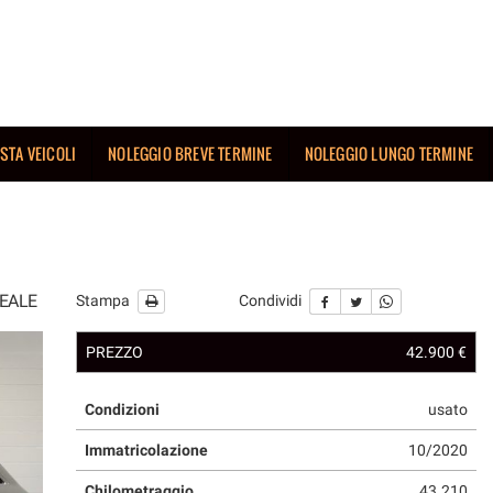
ISTA VEICOLI
NOLEGGIO BREVE TERMINE
NOLEGGIO LUNGO TERMINE
REALE
Stampa
Condividi
PREZZO
42.900 €
Condizioni
usato
Immatricolazione
10/2020
Chilometraggio
43.210