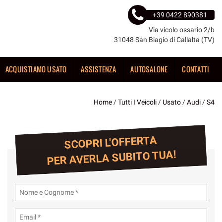
+39 0422 890381
Via vicolo ossario 2/b
31048 San Biagio di Callalta (TV)
ACQUISTIAMO USATO
ASSISTENZA
AUTOSALONE
CONTATTI
Home
/
Tutti I Veicoli
/
Usato
/
Audi
/
S4
SCOPRI L'OFFERTA
PER AVERLA SUBITO TUA!