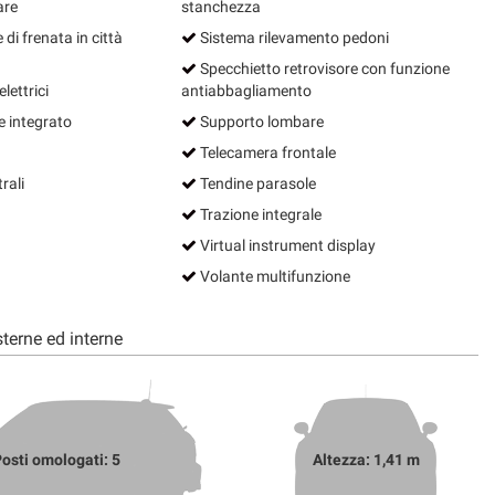
are
stanchezza
 di frenata in città
Sistema rilevamento pedoni
Specchietto retrovisore con funzione
lettrici
antiabbagliamento
 integrato
Supporto lombare
Telecamera frontale
rali
Tendine parasole
Trazione integrale
Virtual instrument display
Volante multifunzione
terne ed interne
osti omologati: 5
Altezza: 1,41 m