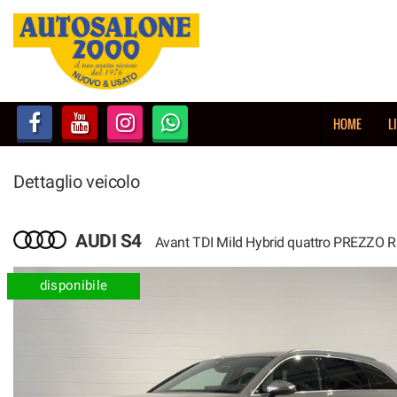
HOME
LISTA VEICOLI
HOME
L
NOLEGGIO BREVE TERMINE
Dettaglio veicolo
NOLEGGIO LUNGO TERMINE
ACQUISTIAMO USATO
AUDI S4
Avant TDI Mild Hybrid quattro PREZZO 
ASSISTENZA
disponibile
AUTOSALONE
CONTATTI