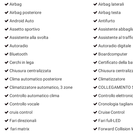
Airbag
Airbag laterali
Airbag posteriore
Airbag testa
Android Auto
Antifurto
Assetto sportivo
Assistente abbagli
Assistente alla svolta
Assistente al traffi
Autoradio
Autoradio digitale
Bluetooth
Boardcomputer
Cerchi in lega
Certificato della ba
Chiusura centralizzata
Chiusura centraliz
Clima automatico posteriore
Climatizzatore
Climatizzatore automatico, 3 zone
COLLEGAMENTO S
Controllo automatico clima
Controllo elettronic
Controllo vocale
Cronologia taglian
cruis control
Cruise Control
Fari direzionali
Fari full-LED
fari matrix
Forward Collision 