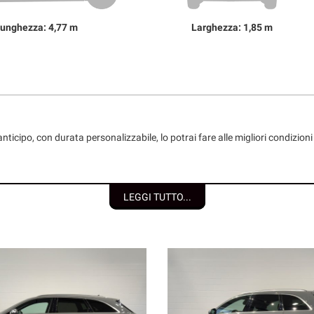
unghezza: 4,77 m
Larghezza: 1,85 m
nticipo, con durata personalizzabile, lo potrai fare alle migliori condizio
LEGGI TUTTO...
 individuali/società);
e del Consumo;
etraggio.
za dei nostri clienti:
to, maggiori foto e info per ogni singola vettura, i nostri servizi e la n
ttività e l’album fotografico delle consegne, ovvero il momento più emozion