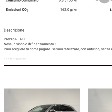
Consumo combinato
6.3 l/100 km
Emissioni CO
162.0 g/km
L
2
Descrizione
Prezzo REALE !
Nessun vincolo di finanziamento !
Puoi scegliere tu come pagare. Se vuoi rateizzare, con anticipo, senza a
I nostri servizi:
• Consegna a domicilio;
• Valutazione permute;
• Finanziamenti/Leasing personalizzabili a tassi agevolati (privati/ditte
• Polizze assicurative auto fino a 6 anni con “valore a nuovo”;
• Garanzia legale di Conformità prevista obbligatoriamente dal Codic
• Garanzia assicurativa estensibile fino a 3 anni senza limite di chilom
Segui Autosalone 2000 srl e leggi le recensioni che descrivono l’esperien
• www.autosalone2000.eu dove potrai trovare l’intero parco auto aggiorna
• Facebook / Instagram aggiornato con nuovi arrivi, descrizioni delle a