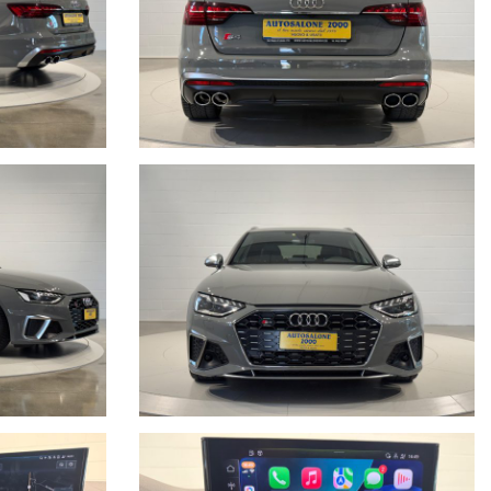
lo, a causa della non uniformità dei dati pubblicati dai diversi
e della correttezza dei dati inseriti. Autosalone 2000 srl declina ogni
nte e vi invitiamo a verificare le caratteristiche dello specifico
gno contrattuale.
di ogni singola vettura, con i fatti e non con le parole, per noi far parte