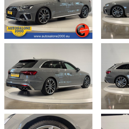
• Google Business completato con le informazioni più dettagliate riguarda
Nota bene: La dotazione tecnica e gli accessori indicati nella presente
portali.Al fine di evitare inconvenienti per eventuali inesattezze relative
responsabilità per eventuali involontarie incongruenze, che non rappres
veicolo. Autosalone 2000 srl declina ogni responsabilità per eventual
Non prendermi per il Chilometro:
Siamo iscritti alla community
Cosa vuol dire far parte della Community di “NON PRENDERMI PER I
Vuol dire offrire ad ogni cliente la certezza e la serenità di un acquisto 
di questa Community è un impegno che con vanto portiamo avanti da 
Acquistare un'auto usata evitando la truffa non è semplice.
www.nonprendermiperilchilometro.it
Telefono fisso chiamaci : +39 0422 890220
Live Chat Whatsapp scrivici, invia foto del tuo usato, richiedi un video 
• Juri + 39 345 6008844
• Lorenzo +39 340 7474900
• Gianluca +39 3477264356