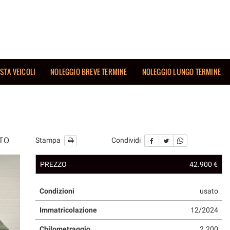
ISTA VEICOLI
NOLEGGIO BREVE TERMINE
NOLEGGIO LUNGO TERMINE
TTO
Stampa
Condividi
PREZZO
42.900 €
Condizioni
usato
Immatricolazione
12/2024
Chilometraggio
2.200