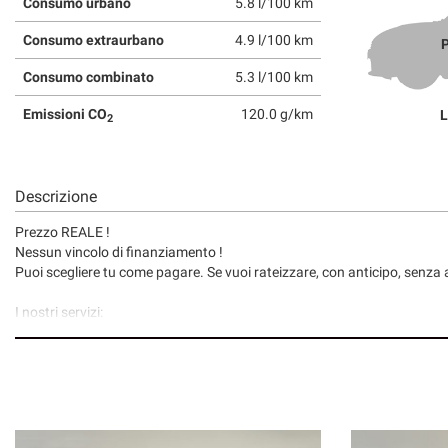
Consumo urbano
5.8 l/100 km
Consumo extraurbano
4.9 l/100 km
P
Consumo combinato
5.3 l/100 km
Emissioni CO
120.0 g/km
L
2
Descrizione
Prezzo REALE !
Nessun vincolo di finanziamento !
Puoi scegliere tu come pagare. Se vuoi rateizzare, con anticipo, senza a
I nostri servizi:
• Consegna a domicilio;
• Valutazione permute;
• Finanziamenti/Leasing personalizzabili a tassi agevolati (privati/ditte
• Polizze assicurative auto fino a 6 anni con “valore a nuovo”;
• Garanzia legale di Conformità prevista obbligatoriamente dal Codic
• Garanzia assicurativa estensibile fino a 3 anni senza limite di chilom