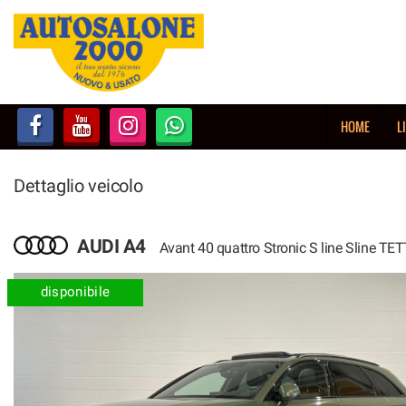
HOME
LISTA VEICOLI
HOME
L
NOLEGGIO BREVE TERMINE
Dettaglio veicolo
NOLEGGIO LUNGO TERMINE
ACQUISTIAMO USATO
AUDI A4
Avant 40 quattro Stronic S line Sline TE
ASSISTENZA
disponibile
AUTOSALONE
CONTATTI