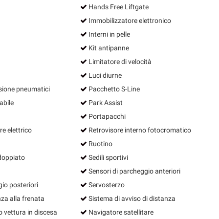
Hands Free Liftgate
Immobilizzatore elettronico
Interni in pelle
Kit antipanne
Limitatore di velocità
Luci diurne
sione pneumatici
Pacchetto S-Line
abile
Park Assist
Portapacchi
e elettrico
Retrovisore interno fotocromatico
Ruotino
doppiato
Sedili sportivi
Sensori di parcheggio anteriori
io posteriori
Servosterzo
za alla frenata
Sistema di avviso di distanza
o vettura in discesa
Navigatore satellitare