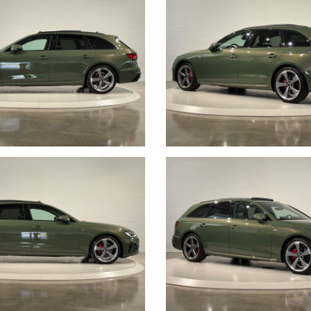
za dei nostri clienti:
to, maggiori foto e info per ogni singola vettura, i nostri servizi e la n
ttività e l’album fotografico delle consegne, ovvero il momento più emozion
nti i giorni di apertura, gli orari e la localizzazione geografica.
 scheda potrebbero non coincidere con l’effettivo equipaggiamento del veico
 all’annuncio è consigliabile accertarsi della disponibilità dell’autovettura 
entano in alcun modo un impegno contrattuale. Ci scusiamo per l’inconvenie
i involontarie incongruenze, che non rappresentano in alcun modo un impe
L CHILOMETRO” ?
sicuro, vuol dire metterci la faccia certificando la percorrenza chilometrica 
anni.