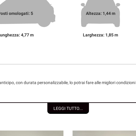
osti omologati: 5
Altezza: 1,44 m
unghezza: 4,77 m
Larghezza: 1,85 m
nticipo, con durata personalizzabile, lo potrai fare alle migliori condizio
LEGGI TUTTO...
 individuali/società);
e del Consumo;
etraggio.