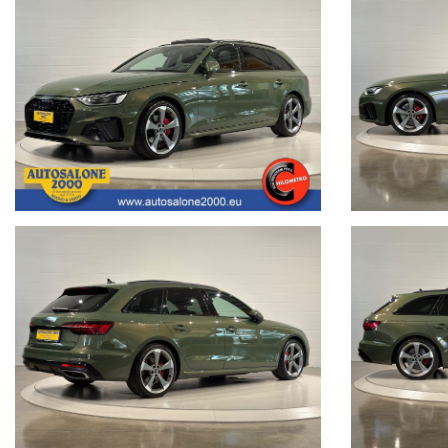
Segui Autosalone 2000 srl e leggi le recensioni che descrivono l’esperien
• www.autosalone2000.eu dove potrai trovare l’intero parco auto aggiorna
• Facebook / Instagram aggiornato con nuovi arrivi, descrizioni delle a
• Google Business completato con le informazioni più dettagliate riguarda
Nota bene: La dotazione tecnica e gli accessori indicati nella presente
portali.Al fine di evitare inconvenienti per eventuali inesattezze relative
responsabilità per eventuali involontarie incongruenze, che non rappres
veicolo. Autosalone 2000 srl declina ogni responsabilità per eventual
Non prendermi per il Chilometro:
Siamo iscritti alla community
Cosa vuol dire far parte della Community di “NON PRENDERMI PER I
Vuol dire offrire ad ogni cliente la certezza e la serenità di un acquisto 
di questa Community è un impegno che con vanto portiamo avanti da 
Acquistare un'auto usata evitando la truffa non è semplice.
www.nonprendermiperilchilometro.it
Telefono fisso chiamaci : +39 0422 890220