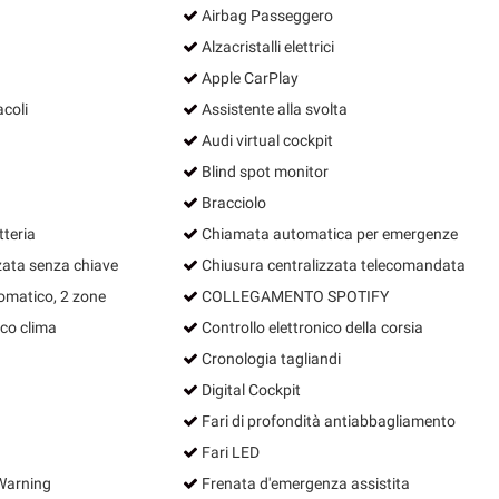
Airbag Passeggero
Alzacristalli elettrici
Apple CarPlay
acoli
Assistente alla svolta
Audi virtual cockpit
Blind spot monitor
Bracciolo
tteria
Chiamata automatica per emergenze
zata senza chiave
Chiusura centralizzata telecomandata
omatico, 2 zone
COLLEGAMENTO SPOTIFY
co clima
Controllo elettronico della corsia
Cronologia tagliandi
Digital Cockpit
Fari di profondità antiabbagliamento
Fari LED
Warning
Frenata d'emergenza assistita