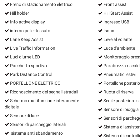
Freno di stazionamento elettrico
Front assist
Hill holder
Hill Start Assist
Info active display
Ingresso USB
interno pelle -tessuto
Isofix
Lane Keep Assist
Leve al volante
Live Traffic Information
Luce d'ambiente
Luci diurne LED
Monitoraggio pres
Pacchetto sportivo
Parabrezza riscald
Park Distance Control
Pneumatici estivi
PORTELLONE ELETTRICO
Portellone posterior
Riconoscimento dei segnali stradali
Ruota di riserva
Schermo multifunzione interamente
Sedile posteriore s
digitale
Sensore di pioggia
Sensore di luce
Sensori di parchegg
Sensori di parcheggio laterali
Sistema di assisten
sistema anti sbandamento
Sistema di controll