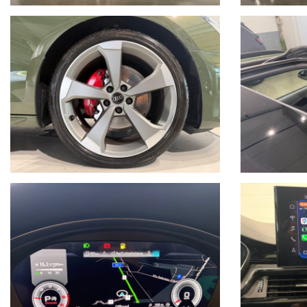
Live Chat Whatsapp scrivici, invia foto del tuo usato, richiedi un video 
• Juri + 39 345 6008844
• Gianluca + 39 347 7264356
• Lorenzo +39 340 7474900