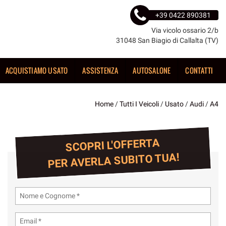
+39 0422 890381
Via vicolo ossario 2/b
31048 San Biagio di Callalta (TV)
ACQUISTIAMO USATO
ASSISTENZA
AUTOSALONE
CONTATTI
Home
/
Tutti I Veicoli
/
Usato
/
Audi
/
A4
SCOPRI L'OFFERTA
PER AVERLA SUBITO TUA!