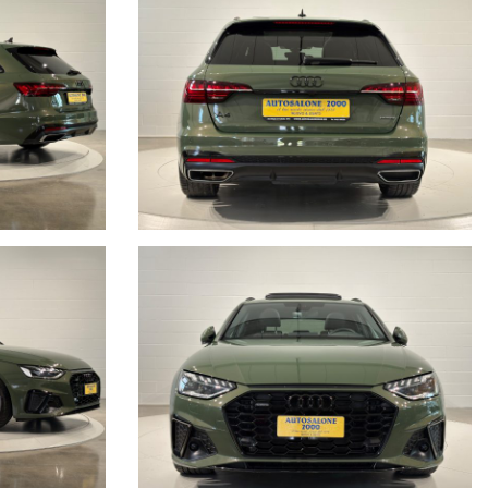
ostra storia dal 1976 ad oggi.
ante immortalato con i nostri clienti.
lo, a causa della non uniformità dei dati pubblicati dai diversi
e della correttezza dei dati inseriti. Autosalone 2000 srl declina ogni
nte e vi invitiamo a verificare le caratteristiche dello specifico
gno contrattuale.
di ogni singola vettura, con i fatti e non con le parole, per noi far parte