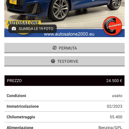
GUARDA LE 19 FOTO
PERMUTA
TEST-DRIVE
PREZZO
24.500 €
Condizioni
usato
Immatricolazione
02/2023
Chilometraggio
55.400
Alimentazione
Benzina/GPL