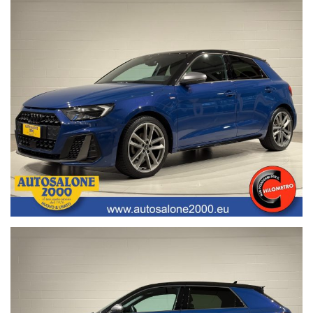
• Polizze assicurative auto fino a 6 anni con “valore a nuovo”;
• Garanzia legale di Conformità prevista obbligatoriamente dal
Codice del Consumo;
• Garanzia assicurativa estensibile fino a 3 anni senza limite di
chilometraggio.
Segui Autosalone 2000 srl e leggi le recensioni che descrivono
l’esperienza dei nostri clienti:
• www.autosalone2000.eu dove potrai trovare l’intero parco auto
aggiornato, maggiori foto e info per ogni singola vettura, i nostri
servizi e la nostra storia dal 1976 ad oggi.
• Facebook / Instagram aggiornato con nuovi arrivi, descrizioni delle
attività e l’album fotografico delle consegne, ovvero il momento più
emozionante immortalato con i nostri clienti.
• Google Business completato con le informazioni più dettagliate
riguardanti i giorni di apertura, gli orari e la localizzazione
geografica.
Nota bene: La dotazione tecnica e gli accessori indicati nella
presente scheda potrebbero non coincidere con l’effettivo
equipaggiamento del veicolo, a causa della non uniformità dei dati