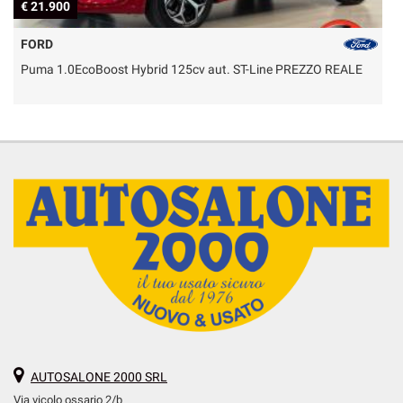
€ 21.900
€
FORD
Puma 1.0EcoBoost Hybrid 125cv aut. ST-Line PREZZO REALE
P
AUTOSALONE 2000 SRL
Via vicolo ossario 2/b