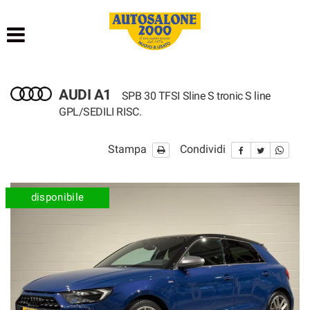
HOME
LISTA VEICOLI
AUDI A1
SPB 30 TFSI Sline S tronic S line
NOLEGGIO BREVE TERMINE
GPL/SEDILI RISC.
NOLEGGIO LUNGO TERMINE
Stampa
Condividi
ACQUISTIAMO USATO
disponibile
ASSISTENZA
AUTOSALONE
CONTATTI