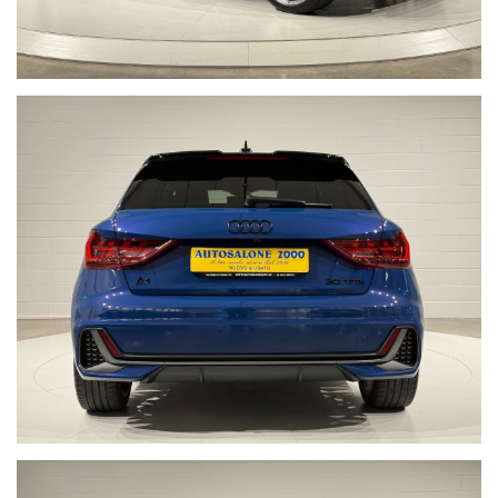
www.nonprendermiperilchilometro.it
Telefono fisso chiamaci : +39 0422 890220
Live Chat Whatsapp scrivici, invia foto del tuo usato, richiedi un
video a 360° della nostra vettura:
• Juri + 39 345 6008844
• Gianluca + 39 347 7264356
• Lorenzo +39 340 7474900