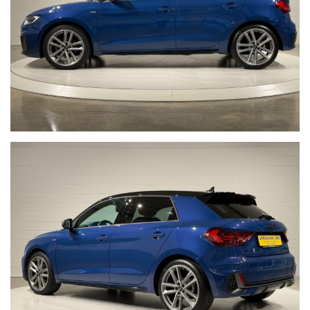
pubblicati dai diversi portali.Al fine di evitare inconvenienti per
eventuali inesattezze relative all’annuncio è consigliabile accertarsi
della disponibilità dell’autovettura e della correttezza dei dati
inseriti. Autosalone 2000 srl declina ogni responsabilità per
eventuali involontarie incongruenze, che non rappresentano in
alcun modo un impegno contrattuale. Ci scusiamo per
l’inconveniente e vi invitiamo a verificare le caratteristiche dello
specifico veicolo. Autosalone 2000 srl declina ogni responsabilità
per eventuali involontarie incongruenze, che non rappresentano in
alcun modo un impegno contrattuale.
Non prendermi per il Chilometro:
Siamo iscritti alla community
Cosa vuol dire far parte della Community di “NON PRENDERMI PER
IL CHILOMETRO” ?
Vuol dire offrire ad ogni cliente la certezza e la serenità di un
acquisto sicuro, vuol dire metterci la faccia certificando la
percorrenza chilometrica di ogni singola vettura, con i fatti e non
con le parole, per noi far parte di questa Community è un impegno
che con vanto portiamo avanti da anni.
Acquistare un'auto usata evitando la truffa non è semplice.