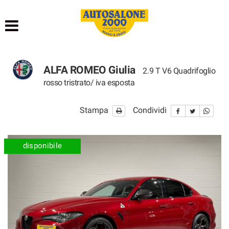
HOME
LISTA VEICOLI
ALFA ROMEO Giulia
2.9 T V6 Quadrifoglio
NOLEGGIO BREVE TERMINE
rosso tristrato/ iva esposta
NOLEGGIO LUNGO TERMINE
Stampa
Condividi
ACQUISTIAMO USATO
disponibile
ASSISTENZA
AUTOSALONE
CONTATTI