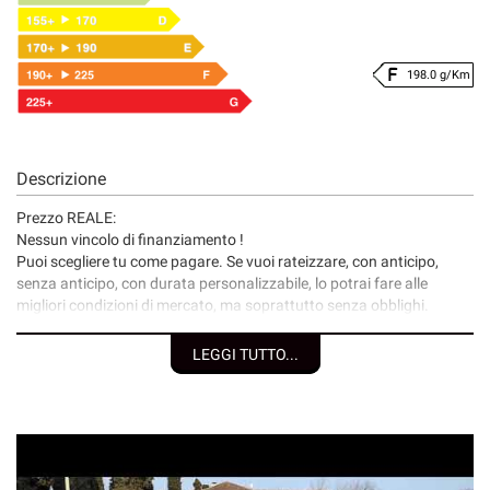
198.0 g/Km
Descrizione
Prezzo REALE:
Nessun vincolo di finanziamento !
Puoi scegliere tu come pagare. Se vuoi rateizzare, con anticipo,
senza anticipo, con durata personalizzabile, lo potrai fare alle
migliori condizioni di mercato, ma soprattutto senza obblighi.
I nostri servizi:
LEGGI TUTTO...
• Consegna a domicilio;
• Valutazione permute;
• Finanziamenti/Leasing personalizzabili a tassi agevolati
(privati/ditte individuali/società);
• Polizze assicurative auto fino a 6 anni con “valore a nuovo”;
• Garanzia legale di Conformità prevista obbligatoriamente dal