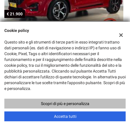
€ 21.900
€
FORD
Cookie policy
Puma 1.0EcoBoost Hybrid 125cv aut. ST-Line PREZZO REALE
P
Questo sito e gli strumenti di terze parti in esso integrati trattano
dati personali (es. dati di navigazione o indirizzi IP) e fanno uso di
Cookie, Pixel, Tags o altri identificatori necessari per il
funzionamento e per il raggiungimento delle finalità descritte nella
cookie policy, tra cui il miglioramento delle funzionalità del sito e la
pubblicità personalizzata. Cliccando sul pulsante Accetta Tutti
dichiari di accettare l'utilizzo di queste tecnologie. In alternativa puoi
personalizzare le tue scelte tramite l'apposito pulsante. Scopri di più
e personalizza.
Scopri di più e personalizza
Accetta tutti