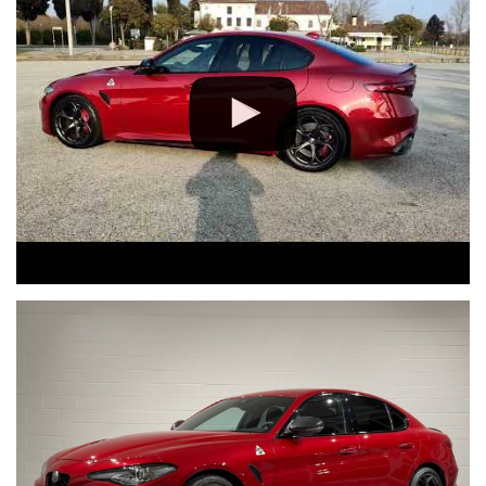
Codice del Consumo;
• Garanzia assicurativa estensibile fino a 3 anni senza limite di
chilometraggio.
Segui Autosalone 2000 srl e leggi le recensioni che descrivono
l’esperienza dei nostri clienti:
• www.autosalone2000.eu dove potrai trovare l’intero parco auto
aggiornato, maggiori foto e info per ogni singola vettura, i nostri
servizi e la nostra storia dal 1976 ad oggi.
• Facebook / Instagram aggiornato con nuovi arrivi, descrizioni delle
attività e l’album fotografico delle consegne, ovvero il momento più
emozionante immortalato con i nostri clienti.
• Google Business completato con le informazioni più dettagliate
riguardanti i giorni di apertura, gli orari e la localizzazione
geografica.
Telefono fisso chiamaci : +39 0422 890220
Live Chat Whatsapp scrivici, invia foto del tuo usato, richiedi un
video a 360° della nostra vettura:
• Juri + 39 345 6008844