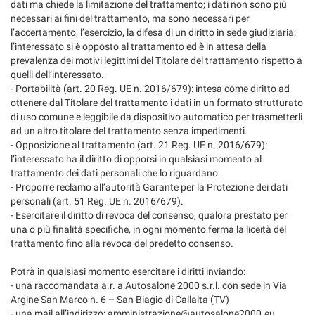
dati ma chiede la limitazione del trattamento; i dati non sono più
necessari ai fini del trattamento, ma sono necessari per
l’accertamento, l’esercizio, la difesa di un diritto in sede giudiziaria;
l’interessato si è opposto al trattamento ed è in attesa della
prevalenza dei motivi legittimi del Titolare del trattamento rispetto a
quelli dell’interessato.
- Portabilità (art. 20 Reg. UE n. 2016/679): intesa come diritto ad
ottenere dal Titolare del trattamento i dati in un formato strutturato
di uso comune e leggibile da dispositivo automatico per trasmetterli
ad un altro titolare del trattamento senza impedimenti.
- Opposizione al trattamento (art. 21 Reg. UE n. 2016/679):
l’interessato ha il diritto di opporsi in qualsiasi momento al
trattamento dei dati personali che lo riguardano.
- Proporre reclamo all’autorità Garante per la Protezione dei dati
personali (art. 51 Reg. UE n. 2016/679).
- Esercitare il diritto di revoca del consenso, qualora prestato per
una o più finalità specifiche, in ogni momento ferma la liceità del
trattamento fino alla revoca del predetto consenso.
Potrà in qualsiasi momento esercitare i diritti inviando:
- una raccomandata a.r. a Autosalone 2000 s.r.l. con sede in Via
Argine San Marco n. 6 – San Biagio di Callalta (TV)
- una mail all’indirizzo: amministrazione@autosalone2000.eu