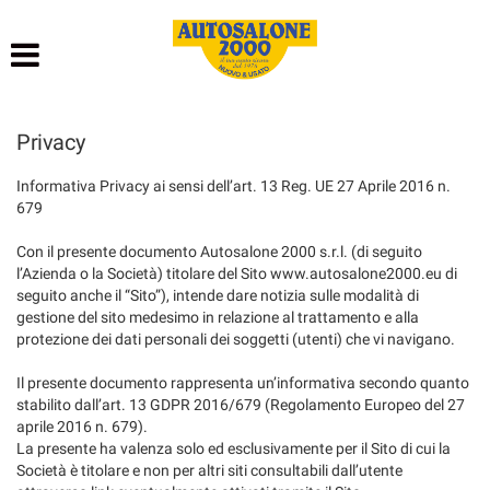
HOME
LISTA VEICOLI
Privacy
NOLEGGIO BREVE TERMINE
Informativa Privacy ai sensi dell’art. 13 Reg. UE 27 Aprile 2016 n.
679
NOLEGGIO LUNGO TERMINE
Con il presente documento Autosalone 2000 s.r.l. (di seguito
l’Azienda o la Società) titolare del Sito www.autosalone2000.eu di
ACQUISTIAMO USATO
seguito anche il “Sito”), intende dare notizia sulle modalità di
gestione del sito medesimo in relazione al trattamento e alla
protezione dei dati personali dei soggetti (utenti) che vi navigano.
ASSISTENZA
Il presente documento rappresenta un’informativa secondo quanto
stabilito dall’art. 13 GDPR 2016/679 (Regolamento Europeo del 27
AUTOSALONE
aprile 2016 n. 679).
La presente ha valenza solo ed esclusivamente per il Sito di cui la
Società è titolare e non per altri siti consultabili dall’utente
CONTATTI