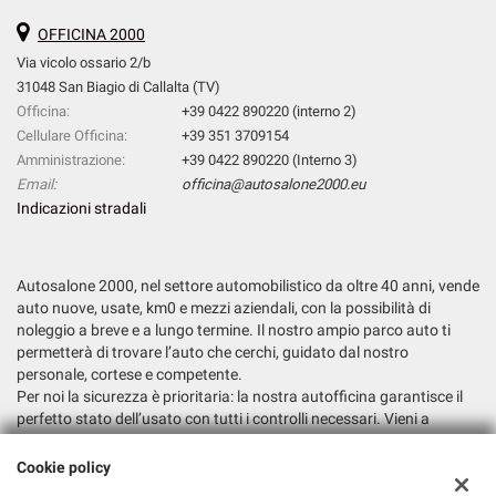
OFFICINA 2000
Via vicolo ossario 2/b
31048 San Biagio di Callalta (TV)
Officina:
+39 0422 890220 (interno 2)
Cellulare Officina:
+39 351 3709154
Amministrazione:
+39 0422 890220 (Interno 3)
Email:
officina@autosalone2000.eu
Indicazioni stradali
Autosalone 2000, nel settore automobilistico da oltre 40 anni, vende
auto nuove, usate, km0 e mezzi aziendali, con la possibilità di
noleggio a breve e a lungo termine. Il nostro ampio parco auto ti
permetterà di trovare l’auto che cerchi, guidato dal nostro
personale, cortese e competente.
Per noi la sicurezza è prioritaria: la nostra autofficina garantisce il
perfetto stato dell’usato con tutti i controlli necessari. Vieni a
trovarci e fatti consigliare la soluzione più adatta alle tue esigenze.
Cookie policy
Dati fiscali: