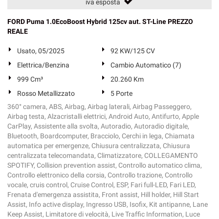
iva esposta
FORD Puma 1.0EcoBoost Hybrid 125cv aut. ST-Line PREZZO
REALE
Usato, 05/2025
92 KW/125 CV
Elettrica/Benzina
Cambio Automatico (7)
999 Cm³
20.260 Km
Rosso Metallizzato
5 Porte
360° camera, ABS, Airbag, Airbag laterali, Airbag Passeggero,
Airbag testa, Alzacristalli elettrici, Android Auto, Antifurto, Apple
CarPlay, Assistente alla svolta, Autoradio, Autoradio digitale,
Bluetooth, Boardcomputer, Bracciolo, Cerchi in lega, Chiamata
automatica per emergenze, Chiusura centralizzata, Chiusura
centralizzata telecomandata, Climatizzatore, COLLEGAMENTO
SPOTIFY, Collision prevention assist, Controllo automatico clima,
Controllo elettronico della corsia, Controllo trazione, Controllo
vocale, cruis control, Cruise Control, ESP, Fari full-LED, Fari LED,
Frenata d'emergenza assistita, Front assist, Hill holder, Hill Start
Assist, Info active display, Ingresso USB, Isofix, Kit antipanne, Lane
Keep Assist, Limitatore di velocità, Live Traffic Information, Luce