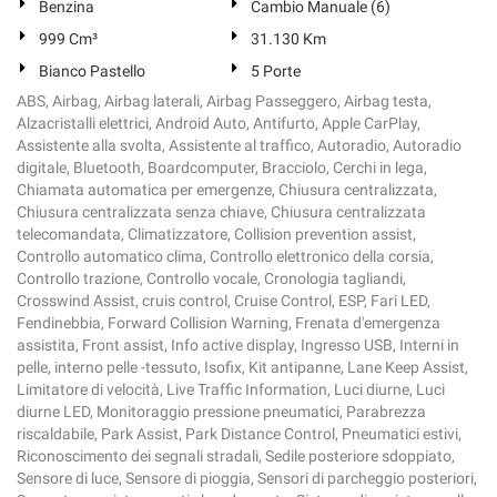
Benzina
Cambio Manuale (6)
999 Cm³
31.130 Km
Bianco Pastello
5 Porte
ABS, Airbag, Airbag laterali, Airbag Passeggero, Airbag testa,
Alzacristalli elettrici, Android Auto, Antifurto, Apple CarPlay,
Assistente alla svolta, Assistente al traffico, Autoradio, Autoradio
digitale, Bluetooth, Boardcomputer, Bracciolo, Cerchi in lega,
Chiamata automatica per emergenze, Chiusura centralizzata,
Chiusura centralizzata senza chiave, Chiusura centralizzata
telecomandata, Climatizzatore, Collision prevention assist,
Controllo automatico clima, Controllo elettronico della corsia,
Controllo trazione, Controllo vocale, Cronologia tagliandi,
Crosswind Assist, cruis control, Cruise Control, ESP, Fari LED,
Fendinebbia, Forward Collision Warning, Frenata d'emergenza
assistita, Front assist, Info active display, Ingresso USB, Interni in
pelle, interno pelle -tessuto, Isofix, Kit antipanne, Lane Keep Assist,
Limitatore di velocità, Live Traffic Information, Luci diurne, Luci
diurne LED, Monitoraggio pressione pneumatici, Parabrezza
riscaldabile, Park Assist, Park Distance Control, Pneumatici estivi,
Riconoscimento dei segnali stradali, Sedile posteriore sdoppiato,
Sensore di luce, Sensore di pioggia, Sensori di parcheggio posteriori,