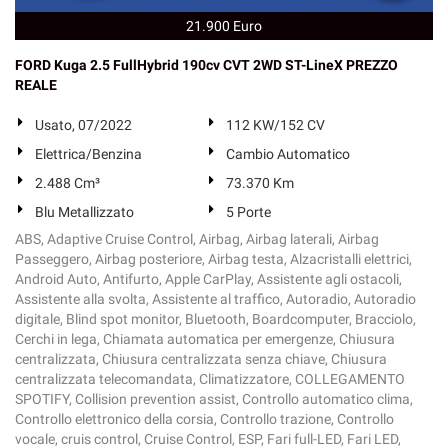
21.900 Euro
FORD Kuga 2.5 FullHybrid 190cv CVT 2WD ST-LineX PREZZO
REALE
Usato, 07/2022
112 KW/152 CV
Elettrica/Benzina
Cambio Automatico
2.488 Cm³
73.370 Km
Blu Metallizzato
5 Porte
ABS, Adaptive Cruise Control, Airbag, Airbag laterali, Airbag
Passeggero, Airbag posteriore, Airbag testa, Alzacristalli elettrici,
Android Auto, Antifurto, Apple CarPlay, Assistente agli ostacoli,
Assistente alla svolta, Assistente al traffico, Autoradio, Autoradio
digitale, Blind spot monitor, Bluetooth, Boardcomputer, Bracciolo,
Cerchi in lega, Chiamata automatica per emergenze, Chiusura
centralizzata, Chiusura centralizzata senza chiave, Chiusura
centralizzata telecomandata, Climatizzatore, COLLEGAMENTO
SPOTIFY, Collision prevention assist, Controllo automatico clima,
Controllo elettronico della corsia, Controllo trazione, Controllo
vocale, cruis control, Cruise Control, ESP, Fari full-LED, Fari LED,