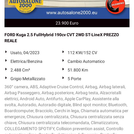
23.900 Euro
FORD Kuga 2.5 FullHybrid 190cv CVT 2WD ST-LineX PREZZO
REALE
Usato, 04/2023
112 KW/152 CV
Elettrica/Benzina
Cambio Automatico
2.488 Cm³
51.800 Km
Grigio Metallizzato
5 Porte
360° camera, ABS, Adaptive Cruise Control, Airbag, Airbag laterali,
Airbag Passeggero, Airbag posteriore, Airbag testa, Alzacristalli
elettrici, Android Auto, Antifurto, Apple CarPlay, Assistente alla
svolta, Autoradio, Autoradio digitale, Blind spot monitor, Bluetooth,
Boardcomputer, Bracciolo, Cerchi in lega, Chiamata automatica per
emergenze, Chiusura centralizzata, Chiusura centralizzata senza
chiave, Chiusura centralizzata telecomandata, Climatizzatore,
COLLEGAMENTO SPOTIFY, Collision prevention assist, Controllo