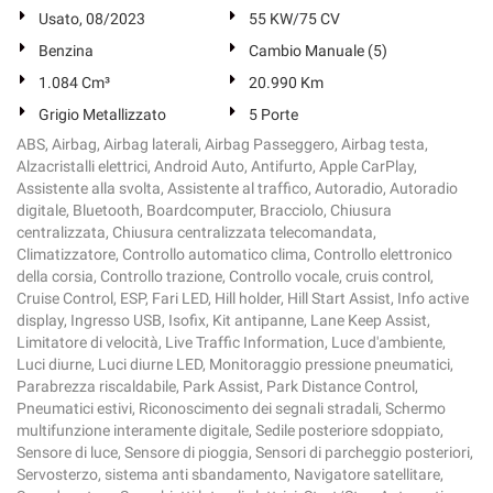
Usato, 08/2023
55 KW/75 CV
Benzina
Cambio Manuale (5)
1.084 Cm³
20.990 Km
Grigio Metallizzato
5 Porte
ABS, Airbag, Airbag laterali, Airbag Passeggero, Airbag testa,
Alzacristalli elettrici, Android Auto, Antifurto, Apple CarPlay,
Assistente alla svolta, Assistente al traffico, Autoradio, Autoradio
digitale, Bluetooth, Boardcomputer, Bracciolo, Chiusura
centralizzata, Chiusura centralizzata telecomandata,
Climatizzatore, Controllo automatico clima, Controllo elettronico
della corsia, Controllo trazione, Controllo vocale, cruis control,
Cruise Control, ESP, Fari LED, Hill holder, Hill Start Assist, Info active
display, Ingresso USB, Isofix, Kit antipanne, Lane Keep Assist,
Limitatore di velocità, Live Traffic Information, Luce d'ambiente,
Luci diurne, Luci diurne LED, Monitoraggio pressione pneumatici,
Parabrezza riscaldabile, Park Assist, Park Distance Control,
Pneumatici estivi, Riconoscimento dei segnali stradali, Schermo
multifunzione interamente digitale, Sedile posteriore sdoppiato,
Sensore di luce, Sensore di pioggia, Sensori di parcheggio posteriori,
Servosterzo, sistema anti sbandamento, Navigatore satellitare,