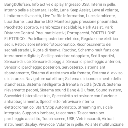
Bang&Olufsen, Info active display, Ingresso USB, Interni in pelle,
interno pelle e alcantara, Isofix, Lane Keep Assist, Leve al volante,
Limitatore di velocità, Live Traffic Information, Luce d'ambiente,
Luci diurne, Luci diurne LED, Monitoraggio pressione pneumatici,
Pacchetto sportivo, Parabrezza riscaldabile, Park Assist, Park
Distance Control, Pneumatici estivi, Portapacchi, PORTELLONE
ELETTRICO , Portellone posteriore elettrico, Regolazione elettrica
sedili, Retrovisore interno fotocromatico, Riconoscimento dei
segnali stradali, Ruota di riserva, Ruotino, Schermo multifunzione
interamente digitale, Sedile posteriore sdoppiato, Sedili sportivi,
Sensore di luce, Sensore di pioggia, Sensori di parcheggio anteriori,
Sensori di parcheggio posteriori, Servosterzo, sistema anti
sbandamento, Sistema di assistenza alla frenata, Sistema di avviso
di distanza, Navigatore satellitare, Sistema di riconoscimento della
stanchezza, Sistema intelligente di frenata in città (SCBS), Sistema
rilevamento pedoni, Sistema sound Bang & Olufsen, Sound system,
Specchietti laterali elettrici, Specchietto retrovisore con funzione
antiabbagliamento, Specchietto retrovisore interno
elettrocromatico, Start/Stop Automatico, Streaming musicale
integrato, Supporto lombare, telecamera, Telecamera per
parcheggio assistito, Touch screen, USB, Vetri oscurati, Virtual
instrument display, Vivavoce, Volante in pelle, Volante multifunzione