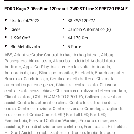
FORD Kuga 2.0EcoBlue 120cv aut. 2WD ST-Line X PREZZO REALE
Usato, 04/2023
88 KW/120 CV
Diesel
Cambio Automatico (8)
1.996 Cm³
44.170 Km
Blu Metallizzato
5 Porte
ABS, Adaptive Cruise Control, Airbag, Airbag laterali, Airbag
Passeggero, Airbag testa, Alzacristalli elettrici, Android Auto,
Antifurto, Apple CarPlay, Assistente alla svolta, Autoradio,
Autoradio digitale, Blind spot monitor, Bluetooth, Boardcomputer,
Bracciolo, Cerchi in lega, Certificato della batteria, Chiamata
automatica per emergenze, Chiusura centralizzata, Chiusura
centralizzata senza chiave, Chiusura centralizzata telecomandata,
Climatizzatore, COLLEGAMENTO SPOTIFY, Collision prevention
assist, Controllo automatico clima, Controllo elettronico della
corsia, Controllo trazione, Controllo vocale, Cronologia tagliandi,
cruis control, Cruise Control, ESP, Fari full-LED, Fari LED,
Fendinebbia, Forward Collision Warning, Frenata d'emergenza
assistita, Freno di stazionamento elettrico, Front assist, Hill holder,
Hill Start Assist, Immobilizzatore elettronico, Impianto audio