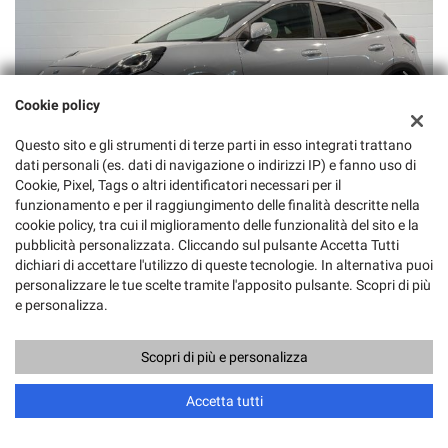
Cookie policy
Questo sito e gli strumenti di terze parti in esso integrati trattano
dati personali (es. dati di navigazione o indirizzi IP) e fanno uso di
Cookie, Pixel, Tags o altri identificatori necessari per il
funzionamento e per il raggiungimento delle finalità descritte nella
cookie policy, tra cui il miglioramento delle funzionalità del sito e la
pubblicità personalizzata. Cliccando sul pulsante Accetta Tutti
16.500 Euro
dichiari di accettare l'utilizzo di queste tecnologie. In alternativa puoi
personalizzare le tue scelte tramite l'apposito pulsante. Scopri di più
FORD Puma 1.0EcoBoost Hybrid 125cv Titanium
e personalizza.
GAR.UFF.05/2030
Usato, 05/2023
92 KW/125 CV
Scopri di più e personalizza
Elettrica/Benzina
Cambio Manuale (6)
Accetta tutti
999 Cm³
39.700 Km
Grigio Pastello
5 Porte