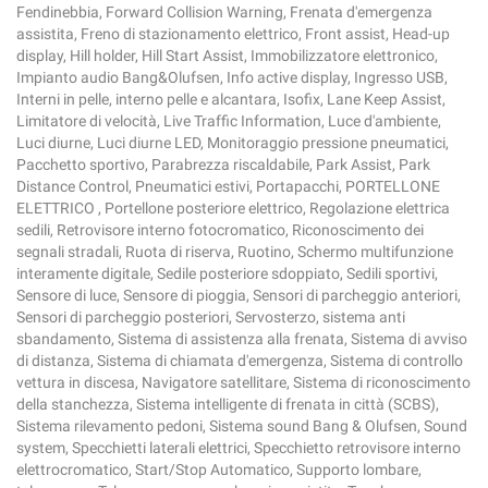
Fendinebbia, Forward Collision Warning, Frenata d'emergenza
assistita, Freno di stazionamento elettrico, Front assist, Head-up
display, Hill holder, Hill Start Assist, Immobilizzatore elettronico,
Impianto audio Bang&Olufsen, Info active display, Ingresso USB,
Interni in pelle, interno pelle e alcantara, Isofix, Lane Keep Assist,
Limitatore di velocità, Live Traffic Information, Luce d'ambiente,
Luci diurne, Luci diurne LED, Monitoraggio pressione pneumatici,
Pacchetto sportivo, Parabrezza riscaldabile, Park Assist, Park
Distance Control, Pneumatici estivi, Portapacchi, PORTELLONE
ELETTRICO , Portellone posteriore elettrico, Regolazione elettrica
sedili, Retrovisore interno fotocromatico, Riconoscimento dei
segnali stradali, Ruota di riserva, Ruotino, Schermo multifunzione
interamente digitale, Sedile posteriore sdoppiato, Sedili sportivi,
Sensore di luce, Sensore di pioggia, Sensori di parcheggio anteriori,
Sensori di parcheggio posteriori, Servosterzo, sistema anti
sbandamento, Sistema di assistenza alla frenata, Sistema di avviso
di distanza, Sistema di chiamata d'emergenza, Sistema di controllo
vettura in discesa, Navigatore satellitare, Sistema di riconoscimento
della stanchezza, Sistema intelligente di frenata in città (SCBS),
Sistema rilevamento pedoni, Sistema sound Bang & Olufsen, Sound
system, Specchietti laterali elettrici, Specchietto retrovisore interno
elettrocromatico, Start/Stop Automatico, Supporto lombare,