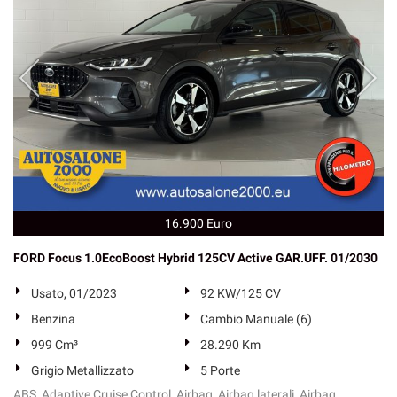
16.900 Euro
FORD Focus 1.0EcoBoost Hybrid 125CV Active GAR.UFF. 01/2030
Usato, 01/2023
92 KW/125 CV
Benzina
Cambio Manuale (6)
999 Cm³
28.290 Km
Grigio Metallizzato
5 Porte
ABS, Adaptive Cruise Control, Airbag, Airbag laterali, Airbag