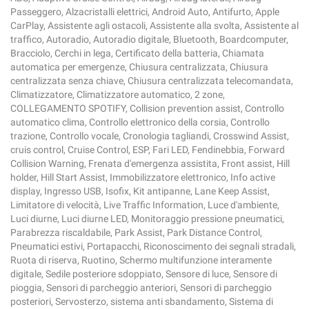
Passeggero, Alzacristalli elettrici, Android Auto, Antifurto, Apple
CarPlay, Assistente agli ostacoli, Assistente alla svolta, Assistente al
traffico, Autoradio, Autoradio digitale, Bluetooth, Boardcomputer,
Bracciolo, Cerchi in lega, Certificato della batteria, Chiamata
automatica per emergenze, Chiusura centralizzata, Chiusura
centralizzata senza chiave, Chiusura centralizzata telecomandata,
Climatizzatore, Climatizzatore automatico, 2 zone,
COLLEGAMENTO SPOTIFY, Collision prevention assist, Controllo
automatico clima, Controllo elettronico della corsia, Controllo
trazione, Controllo vocale, Cronologia tagliandi, Crosswind Assist,
cruis control, Cruise Control, ESP, Fari LED, Fendinebbia, Forward
Collision Warning, Frenata d'emergenza assistita, Front assist, Hill
holder, Hill Start Assist, Immobilizzatore elettronico, Info active
display, Ingresso USB, Isofix, Kit antipanne, Lane Keep Assist,
Limitatore di velocità, Live Traffic Information, Luce d'ambiente,
Luci diurne, Luci diurne LED, Monitoraggio pressione pneumatici,
Parabrezza riscaldabile, Park Assist, Park Distance Control,
Pneumatici estivi, Portapacchi, Riconoscimento dei segnali stradali,
Ruota di riserva, Ruotino, Schermo multifunzione interamente
digitale, Sedile posteriore sdoppiato, Sensore di luce, Sensore di
pioggia, Sensori di parcheggio anteriori, Sensori di parcheggio
posteriori, Servosterzo, sistema anti sbandamento, Sistema di