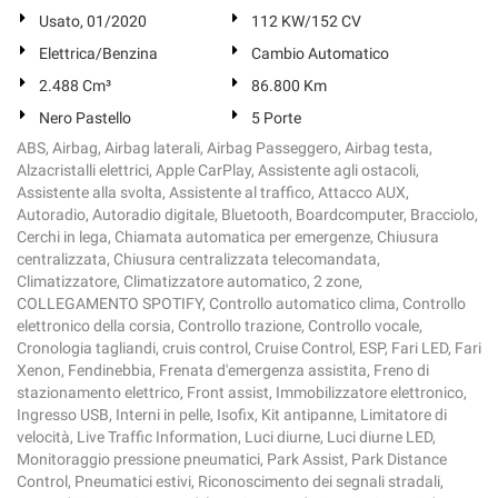
Usato, 01/2020
112 KW/152 CV
Elettrica/Benzina
Cambio Automatico
2.488 Cm³
86.800 Km
Nero Pastello
5 Porte
ABS, Airbag, Airbag laterali, Airbag Passeggero, Airbag testa,
Alzacristalli elettrici, Apple CarPlay, Assistente agli ostacoli,
Assistente alla svolta, Assistente al traffico, Attacco AUX,
Autoradio, Autoradio digitale, Bluetooth, Boardcomputer, Bracciolo,
Cerchi in lega, Chiamata automatica per emergenze, Chiusura
centralizzata, Chiusura centralizzata telecomandata,
Climatizzatore, Climatizzatore automatico, 2 zone,
COLLEGAMENTO SPOTIFY, Controllo automatico clima, Controllo
elettronico della corsia, Controllo trazione, Controllo vocale,
Cronologia tagliandi, cruis control, Cruise Control, ESP, Fari LED, Fari
Xenon, Fendinebbia, Frenata d'emergenza assistita, Freno di
stazionamento elettrico, Front assist, Immobilizzatore elettronico,
Ingresso USB, Interni in pelle, Isofix, Kit antipanne, Limitatore di
velocità, Live Traffic Information, Luci diurne, Luci diurne LED,
Monitoraggio pressione pneumatici, Park Assist, Park Distance
Control, Pneumatici estivi, Riconoscimento dei segnali stradali,