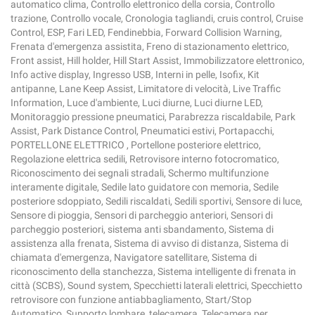
automatico clima, Controllo elettronico della corsia, Controllo
trazione, Controllo vocale, Cronologia tagliandi, cruis control, Cruise
Control, ESP, Fari LED, Fendinebbia, Forward Collision Warning,
Frenata d'emergenza assistita, Freno di stazionamento elettrico,
Front assist, Hill holder, Hill Start Assist, Immobilizzatore elettronico,
Info active display, Ingresso USB, Interni in pelle, Isofix, Kit
antipanne, Lane Keep Assist, Limitatore di velocità, Live Traffic
Information, Luce d'ambiente, Luci diurne, Luci diurne LED,
Monitoraggio pressione pneumatici, Parabrezza riscaldabile, Park
Assist, Park Distance Control, Pneumatici estivi, Portapacchi,
PORTELLONE ELETTRICO , Portellone posteriore elettrico,
Regolazione elettrica sedili, Retrovisore interno fotocromatico,
Riconoscimento dei segnali stradali, Schermo multifunzione
interamente digitale, Sedile lato guidatore con memoria, Sedile
posteriore sdoppiato, Sedili riscaldati, Sedili sportivi, Sensore di luce,
Sensore di pioggia, Sensori di parcheggio anteriori, Sensori di
parcheggio posteriori, sistema anti sbandamento, Sistema di
assistenza alla frenata, Sistema di avviso di distanza, Sistema di
chiamata d'emergenza, Navigatore satellitare, Sistema di
riconoscimento della stanchezza, Sistema intelligente di frenata in
città (SCBS), Sound system, Specchietti laterali elettrici, Specchietto
retrovisore con funzione antiabbagliamento, Start/Stop
Automatico, Supporto lombare, telecamera, Telecamera per