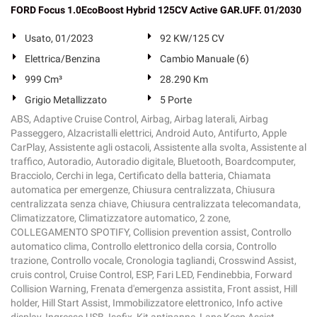
FORD Focus 1.0EcoBoost Hybrid 125CV Active GAR.UFF. 01/2030
Usato, 01/2023
92 KW/125 CV
Elettrica/Benzina
Cambio Manuale (6)
999 Cm³
28.290 Km
Grigio Metallizzato
5 Porte
ABS, Adaptive Cruise Control, Airbag, Airbag laterali, Airbag
Passeggero, Alzacristalli elettrici, Android Auto, Antifurto, Apple
CarPlay, Assistente agli ostacoli, Assistente alla svolta, Assistente al
traffico, Autoradio, Autoradio digitale, Bluetooth, Boardcomputer,
Bracciolo, Cerchi in lega, Certificato della batteria, Chiamata
automatica per emergenze, Chiusura centralizzata, Chiusura
centralizzata senza chiave, Chiusura centralizzata telecomandata,
Climatizzatore, Climatizzatore automatico, 2 zone,
COLLEGAMENTO SPOTIFY, Collision prevention assist, Controllo
automatico clima, Controllo elettronico della corsia, Controllo
trazione, Controllo vocale, Cronologia tagliandi, Crosswind Assist,
cruis control, Cruise Control, ESP, Fari LED, Fendinebbia, Forward
Collision Warning, Frenata d'emergenza assistita, Front assist, Hill
holder, Hill Start Assist, Immobilizzatore elettronico, Info active