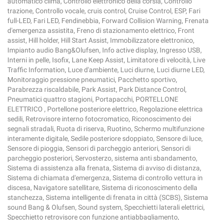
automatico clima, Controllo elettronico della corsia, Controllo
trazione, Controllo vocale, cruis control, Cruise Control, ESP, Fari
full-LED, Fari LED, Fendinebbia, Forward Collision Warning, Frenata
d'emergenza assistita, Freno di stazionamento elettrico, Front
assist, Hill holder, Hill Start Assist, Immobilizzatore elettronico,
Impianto audio Bang&Olufsen, Info active display, Ingresso USB,
Interni in pelle, Isofix, Lane Keep Assist, Limitatore di velocità, Live
Traffic Information, Luce d'ambiente, Luci diurne, Luci diurne LED,
Monitoraggio pressione pneumatici, Pacchetto sportivo,
Parabrezza riscaldabile, Park Assist, Park Distance Control,
Pneumatici quattro stagioni, Portapacchi, PORTELLONE
ELETTRICO , Portellone posteriore elettrico, Regolazione elettrica
sedili, Retrovisore interno fotocromatico, Riconoscimento dei
segnali stradali, Ruota di riserva, Ruotino, Schermo multifunzione
interamente digitale, Sedile posteriore sdoppiato, Sensore di luce,
Sensore di pioggia, Sensori di parcheggio anteriori, Sensori di
parcheggio posteriori, Servosterzo, sistema anti sbandamento,
Sistema di assistenza alla frenata, Sistema di avviso di distanza,
Sistema di chiamata d'emergenza, Sistema di controllo vettura in
discesa, Navigatore satellitare, Sistema di riconoscimento della
stanchezza, Sistema intelligente di frenata in città (SCBS), Sistema
sound Bang & Olufsen, Sound system, Specchietti laterali elettrici,
Specchietto retrovisore con funzione antiabbagliamento,