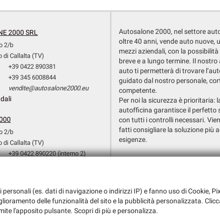
Autosalone 2000, nel settore aut
E 2000 SRL
oltre 40 anni, vende auto nuove, 
o 2/b
mezzi aziendali, con la possibilità
 di Callalta (TV)
breve e a lungo termine. Il nostr
+39 0422 890381
auto ti permetterà di trovare l’aut
+39 345 6008844
guidato dal nostro personale, cor
vendite@autosalone2000.eu
competente.
dali
Per noi la sicurezza è prioritaria: 
autofficina garantisce il perfetto 
000
con tutti i controlli necessari. Vien
fatti consigliare la soluzione più a
o 2/b
esigenze.
 di Callalta (TV)
+39 0422 890220 (interno 2)
Dati fiscali:
+39 351 3709154
Autosalone 2000 Srl
+39 0422 890220 (Interno 3)
Via Argine San Marco, 6, San Biagio d
officina@autosalone2000.eu
i personali (es. dati di navigazione o indirizzi IP) e fanno uso di Cookie, Pix
C.F/P.IVA:
03147730265
dali
iglioramento delle funzionalità del sito e la pubblicità personalizzata. Clicc
Registro delle imprese:
TV
mite l'apposito pulsante. Scopri di più e personalizza.