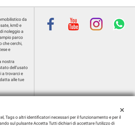
omobilistico da
usate, km0 e
 di noleggio a
o ampio parco
o che cerchi,
tese e
la nostra
stato dell’usato
i a trovarci e
datta alle tue
i Callalta (TV)
el, Tags o altri identificatori necessari per il funzionamento e per il
ando sul pulsante Accetta Tutti dichiari di accettare l'utilizzo di