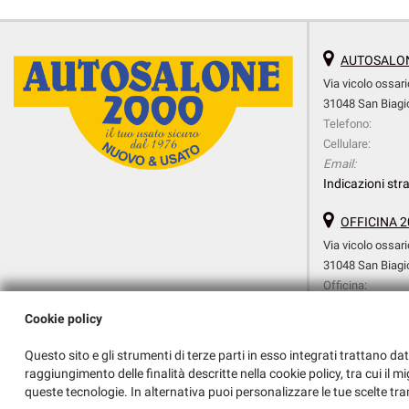
AUTOSALON
Via vicolo ossari
31048 San Biagio
Telefono:
Cellulare:
Email:
Indicazioni stra
OFFICINA 2
Via vicolo ossari
31048 San Biagio
Officina:
Cellulare Officina:
Cookie policy
Amministrazione:
Email:
Questo sito e gli strumenti di terze parti in esso integrati trattano dat
Indicazioni stra
raggiungimento delle finalità descritte nella cookie policy, tra cui il m
queste tecnologie. In alternativa puoi personalizzare le tue scelte tra