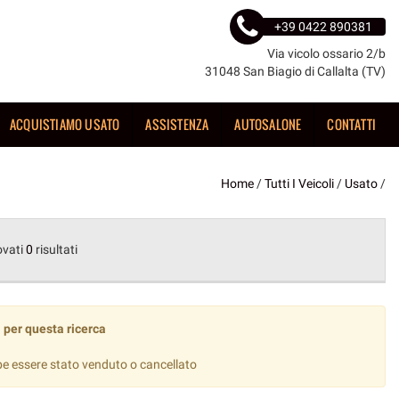
+39 0422 890381
Via vicolo ossario 2/b
31048 San Biagio di Callalta (TV)
ACQUISTIAMO USATO
ASSISTENZA
AUTOSALONE
CONTATTI
Home
/
Tutti I Veicoli
/
Usato
/
ovati
0
risultati
 per questa ricerca
be essere stato venduto o cancellato