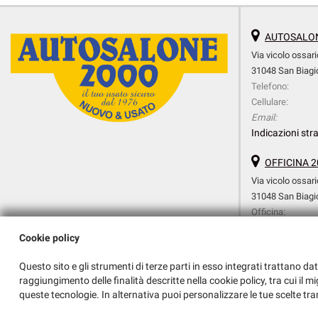
AUTOSALON
Via vicolo ossari
31048 San Biagio
Telefono:
Cellulare:
Email:
Indicazioni stra
OFFICINA 2
Via vicolo ossari
31048 San Biagio
Officina:
Cellulare Officina:
Cookie policy
Amministrazione:
Email:
Questo sito e gli strumenti di terze parti in esso integrati trattano dat
Indicazioni stra
raggiungimento delle finalità descritte nella cookie policy, tra cui il m
queste tecnologie. In alternativa puoi personalizzare le tue scelte tra