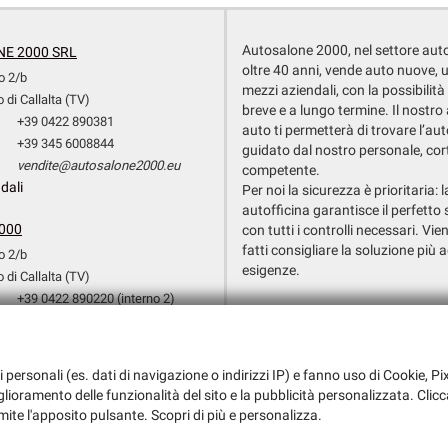
Autosalone 2000, nel settore aut
E 2000 SRL
oltre 40 anni, vende auto nuove, 
o 2/b
mezzi aziendali, con la possibilità
 di Callalta (TV)
breve e a lungo termine. Il nostr
+39 0422 890381
auto ti permetterà di trovare l’aut
+39 345 6008844
guidato dal nostro personale, cor
vendite@autosalone2000.eu
competente.
dali
Per noi la sicurezza è prioritaria: 
autofficina garantisce il perfetto 
000
con tutti i controlli necessari. Vien
fatti consigliare la soluzione più a
o 2/b
esigenze.
 di Callalta (TV)
+39 0422 890220 (interno 2)
Dati fiscali:
+39 351 3709154
Autosalone 2000 Srl
+39 0422 890220 (Interno 3)
Via Argine San Marco, 6, San Biagio d
officina@autosalone2000.eu
i personali (es. dati di navigazione o indirizzi IP) e fanno uso di Cookie, Pix
C.F/P.IVA:
03147730265
dali
iglioramento delle funzionalità del sito e la pubblicità personalizzata. Clicc
Registro delle imprese:
TV
mite l'apposito pulsante. Scopri di più e personalizza.