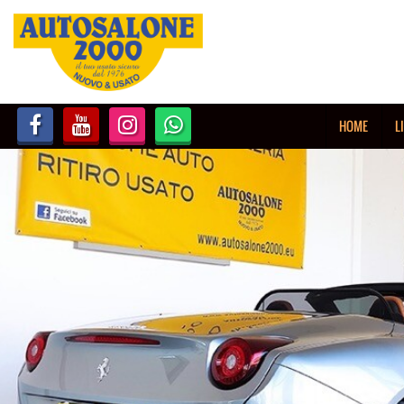
HOME
LISTA VEICOLI
HOME
L
NOLEGGIO BREVE TERMINE
NOLEGGIO LUNGO TERMINE
ACQUISTIAMO USATO
ASSISTENZA
AUTOSALONE
CONTATTI