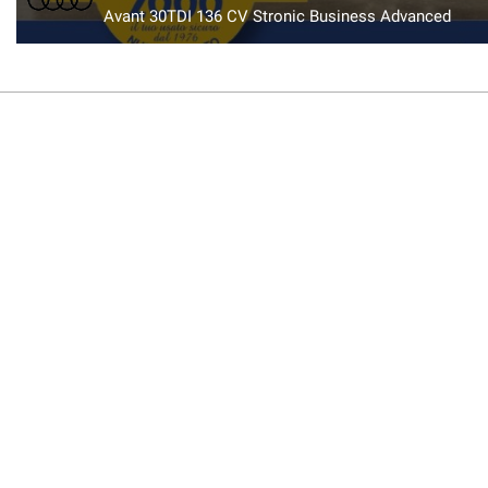
Avant 30TDI 136 CV Stronic Business Advanced