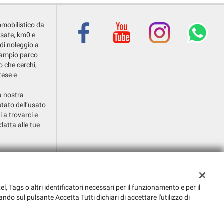
omobilistico da
usate, km0 e
 di noleggio a
o ampio parco
o che cerchi,
tese e
la nostra
stato dell’usato
i a trovarci e
datta alle tue
i Callalta (TV)
el, Tags o altri identificatori necessari per il funzionamento e per il
ando sul pulsante Accetta Tutti dichiari di accettare l'utilizzo di