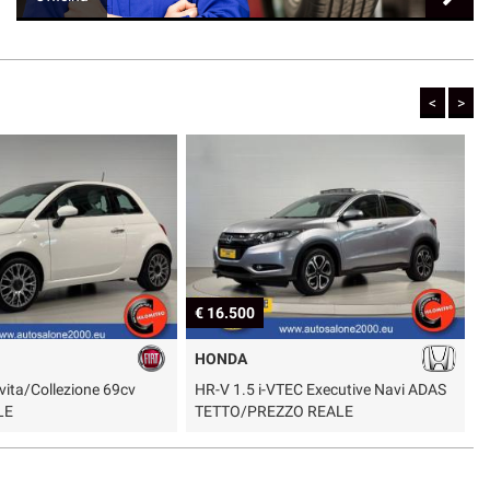
<
>
€ 16.500
€
HONDA
vita/Collezione 69cv
HR-V 1.5 i-VTEC Executive Navi ADAS
S
LE
TETTO/PREZZO REALE