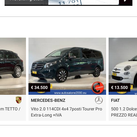
€ 34.500
€ 13.500
MERCEDES-BENZ
FIAT
num TETTO /
Vito 2.0 114CDI 4x4 7posti Tourer Pro
500 1.2 Dolce
Extra-Long +IVA
PREZZO REA